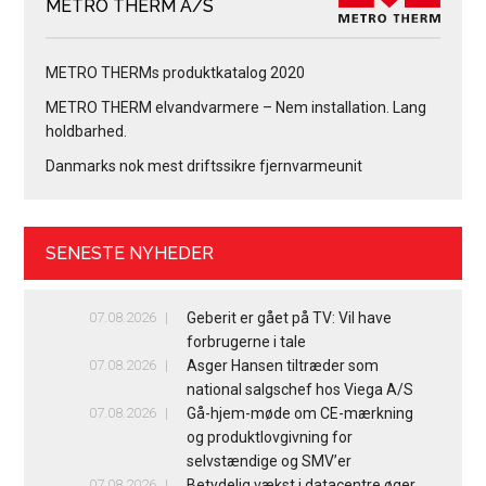
METRO THERM A/S
METRO THERMs produktkatalog 2020
METRO THERM elvandvarmere – Nem installation. Lang
holdbarhed.
Danmarks nok mest driftssikre fjernvarmeunit
SENESTE NYHEDER
07.08.2026
Geberit er gået på TV: Vil have
forbrugerne i tale
07.08.2026
Asger Hansen tiltræder som
national salgschef hos Viega A/S
07.08.2026
Gå-hjem-møde om CE-mærkning
og produktlovgivning for
selvstændige og SMV’er
07.08.2026
Betydelig vækst i datacentre øger