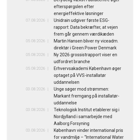
efterspørgslen efter
energieffektive løsninger
07.08.2026
Unidrain udgiver første ESG-
rapport: Data bekræfter, at vejen
frem går gennem værdikæden
05.08.2026
Martin Hansen bliver ny viceadm.
direktør i Green Power Denmark
05.08.2026
Ny 2026 grossistrapport viser en
udfordret branche
05.08.2026
Erhvervsakademi København øger
optaget på VVS-installatør
uddannelsen
03.08.2026
Unge søger mod strømmen:
Markant fremgang på installatør-
uddannelse
03.08.2026
Teknologisk Institut etablerer sig i
Nordjylland i samarbejde med
Aalborg Forsyning
03.08.2026
København vinder international pris
for vandmiljø – “International Water