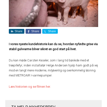
Share
Share
Share
I vores nyeste kundehistorie kan du se, hvordan nyfødte grise via
stabil gulvvarme bliver sikret en god start på livet.
Du kan møde Carsten Keseler, som i lang tid bøvlede med et
træpillefyr, inden installatør Helge Andersen hjalp ham godt på vej
mod en langt mere moderne, miljøvenlig og overkommelig løsning
med METROAIR I-varmepumper.
Læs historien og se filmen her.