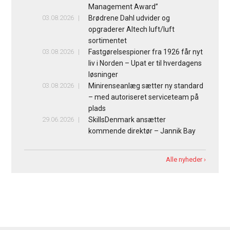
Management Award”
03.08.2026
Brødrene Dahl udvider og
opgraderer Altech luft/luft
sortimentet
03.08.2026
Fastgørelsespioner fra 1926 får nyt
liv i Norden – Upat er til hverdagens
løsninger
03.08.2026
Minirenseanlæg sætter ny standard
– med autoriseret serviceteam på
plads
29.06.2026
SkillsDenmark ansætter
kommende direktør – Jannik Bay
Alle nyheder ›