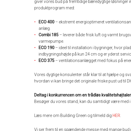
giver vores bud på fremtidige bæredygtige løsninger in
produktprogram med:
ECO 400
– ekstremt energioptimeret ventilationsan
anlæg.
Combi 185
– leverer både frisk luft og varmt brugsv
varmepumpe.
ECO 190
– ideel til installation i bygninger, hvor
indbygningshøjde på kun 24 cm og er yderst servic
ECO 375
– ventilationsanlægget med fokus på ener
Vores dygtige konsulenter står klar til at hjælpe og sv
hvordan vi kan bringe det originale friske pust ud til D
Deltag i konkurrencen om en trådløs kvalitetshøjtaler
Besøger du vores stand, kan du samtidigt være med i 
Læs mere om Building Green og tilmeld dig
HER
.
Vi ser frem til en spændende messe med mange bud på