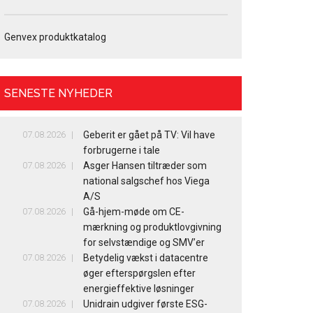
Genvex produktkatalog
SENESTE NYHEDER
07.08.2026
Geberit er gået på TV: Vil have
forbrugerne i tale
07.08.2026
Asger Hansen tiltræder som
national salgschef hos Viega
A/S
07.08.2026
Gå-hjem-møde om CE-
mærkning og produktlovgivning
for selvstændige og SMV’er
07.08.2026
Betydelig vækst i datacentre
øger efterspørgslen efter
energieffektive løsninger
07.08.2026
Unidrain udgiver første ESG-