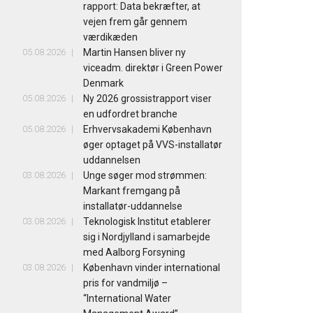
rapport: Data bekræfter, at
vejen frem går gennem
værdikæden
05.08.2026
Martin Hansen bliver ny
viceadm. direktør i Green Power
Denmark
05.08.2026
Ny 2026 grossistrapport viser
en udfordret branche
05.08.2026
Erhvervsakademi København
øger optaget på VVS-installatør
uddannelsen
03.08.2026
Unge søger mod strømmen:
Markant fremgang på
installatør-uddannelse
03.08.2026
Teknologisk Institut etablerer
sig i Nordjylland i samarbejde
med Aalborg Forsyning
03.08.2026
København vinder international
pris for vandmiljø –
“International Water