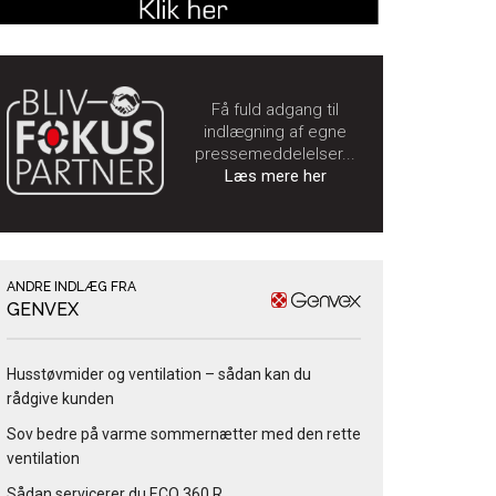
Få fuld adgang til
indlægning af egne
pressemeddelelser...
Læs mere her
ANDRE INDLÆG FRA
GENVEX
Husstøvmider og ventilation – sådan kan du
rådgive kunden
Sov bedre på varme sommernætter med den rette
ventilation
Sådan servicerer du ECO 360 R