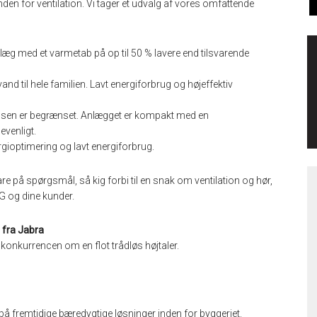
den for ventilation. Vi tager et udvalg af vores omfattende
læg med et varmetab på op til 50 % lavere end tilsvarende
and til hele familien. Lavt energiforbrug og højeffektiv
 pladsen er begrænset. Anlægget er kompakt med en
evenligt.
gioptimering og lavt energiforbrug.
are på spørgsmål, så kig forbi til en snak om ventilation og hør,
IG og dine kunder.
 fra Jabra
konkurrencen om en flot trådløs højtaler.
 fremtidige bæredygtige løsninger inden for byggeriet.