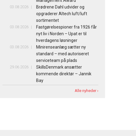
Management Award”
03.08.2026
Brødrene Dahl udvider og
opgraderer Altech luft/luft
sortimentet
03.08.2026
Fastgørelsespioner fra 1926 får
nyt liv i Norden – Upat er til
hverdagens løsninger
03.08.2026
Minirenseanlæg sætter ny
standard – med autoriseret
serviceteam på plads
29.06.2026
SkillsDenmark ansætter
kommende direktør – Jannik
Bay
Alle nyheder ›