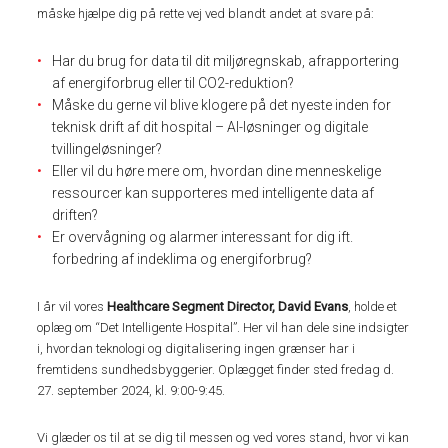
måske hjælpe dig på rette vej ved blandt andet at svare på:
Har du brug for data til dit miljøregnskab, afrapportering
af energiforbrug eller til CO2-reduktion?
Måske du gerne vil blive klogere på det nyeste inden for
teknisk drift af dit hospital – AI-løsninger og digitale
tvillingeløsninger?
Eller vil du høre mere om, hvordan dine menneskelige
ressourcer kan supporteres med intelligente data af
driften?
Er overvågning og alarmer interessant for dig ift.
forbedring af indeklima og energiforbrug?
I år vil vores
Healthcare Segment Director, David Evans
, holde et
oplæg om “Det Intelligente Hospital”. Her vil han dele sine indsigter
i, hvordan teknologi og digitalisering ingen grænser har i
fremtidens sundhedsbyggerier. Oplægget finder sted fredag d.
27. september 2024, kl. 9:00-9:45.
Vi glæder os til at se dig til messen og ved vores stand, hvor vi kan