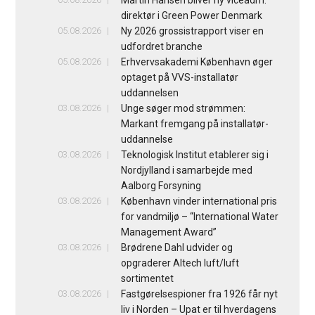
direktør i Green Power Denmark
05.08.2026
Ny 2026 grossistrapport viser en
udfordret branche
05.08.2026
Erhvervsakademi København øger
optaget på VVS-installatør
uddannelsen
03.08.2026
Unge søger mod strømmen:
Markant fremgang på installatør-
uddannelse
03.08.2026
Teknologisk Institut etablerer sig i
Nordjylland i samarbejde med
Aalborg Forsyning
03.08.2026
København vinder international pris
for vandmiljø – “International Water
Management Award”
03.08.2026
Brødrene Dahl udvider og
opgraderer Altech luft/luft
sortimentet
03.08.2026
Fastgørelsespioner fra 1926 får nyt
liv i Norden – Upat er til hverdagens