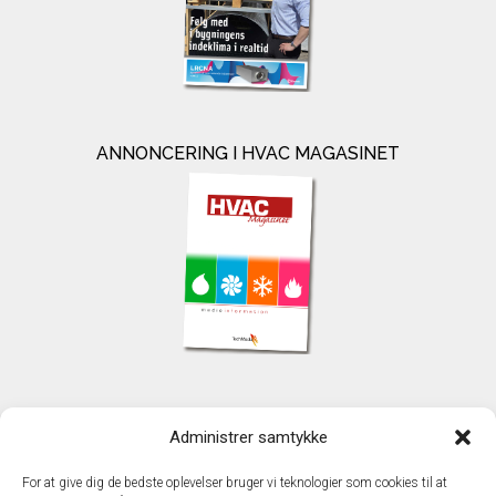
ANNONCERING I HVAC MAGASINET
KONTAKT
Administrer samtykke
TechMedia A/S
Naverland 35
For at give dig de bedste oplevelser bruger vi teknologier som cookies til at
DK - 2600 Glostrup