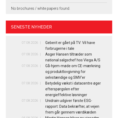
No brochures / white papers found.
SENESTE NYHEDER
07.08.2026
Geberit er gået på TV: Vil have
forbrugerne i tale
07.08.2026
Asger Hansen tiltræder som
national salgschef hos Viega A/S
07.08.2026
Gå-hjem-møde om CE-mærkning
og produktlovgivning for
selvstændige og SMV’er
07.08.2026
Betydelig vækst i datacentre øger
efterspørgslen efter
energieffektive løsninger
07.08.2026
Unidrain udgiver første ESG-
rapport: Data bekræfter, at vejen
frem går gennem værdikæden
05.08.2026
Martin Hansen bliver ny viceadm.