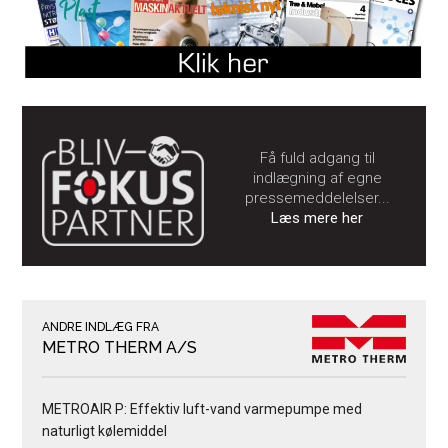
Få fuld adgang til
indlægning af egne
pressemeddelelser...
Læs mere her
ANDRE INDLÆG FRA
METRO THERM A/S
METROAIR P: Effektiv luft-vand varmepumpe med
naturligt kølemiddel