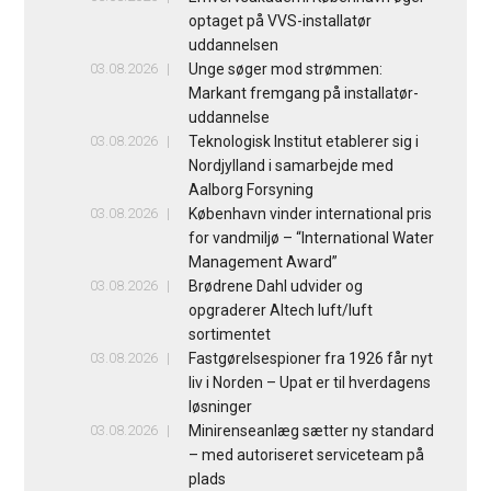
optaget på VVS-installatør
uddannelsen
03.08.2026
Unge søger mod strømmen:
Markant fremgang på installatør-
uddannelse
03.08.2026
Teknologisk Institut etablerer sig i
Nordjylland i samarbejde med
Aalborg Forsyning
03.08.2026
København vinder international pris
for vandmiljø – “International Water
Management Award”
03.08.2026
Brødrene Dahl udvider og
opgraderer Altech luft/luft
sortimentet
03.08.2026
Fastgørelsespioner fra 1926 får nyt
liv i Norden – Upat er til hverdagens
løsninger
03.08.2026
Minirenseanlæg sætter ny standard
– med autoriseret serviceteam på
plads