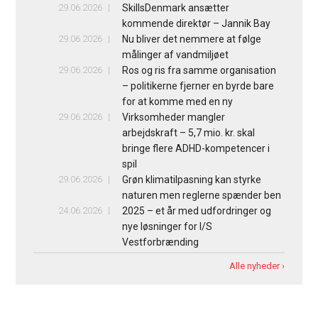
29.06.2026
SkillsDenmark ansætter
kommende direktør – Jannik Bay
29.06.2026
Nu bliver det nemmere at følge
målinger af vandmiljøet
29.06.2026
Ros og ris fra samme organisation
– politikerne fjerner en byrde bare
for at komme med en ny
29.06.2026
Virksomheder mangler
arbejdskraft – 5,7 mio. kr. skal
bringe flere ADHD-kompetencer i
spil
29.06.2026
Grøn klimatilpasning kan styrke
naturen men reglerne spænder ben
24.06.2026
2025 – et år med udfordringer og
nye løsninger for I/S
Vestforbrænding
Alle nyheder ›