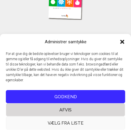
KONTAKT
Administrer samtykke
TechMedia A/S
Naverland 35
For at give dig de bedste oplevelser bruger vi teknologier som cookies til at
DK - 2600 Glostrup
gemme og/eller få adgang til enhedsoplysninger. Hvis du giver dit samtykke
www.techmedia.dk
til disse teknologier, kan vi behandle data som f.eks. browsingadfærd eller
Telefon: +45 43 24 26 28
unikke ID'er på dette websted. Hvis du ikke giver dit samtykke eller trækker dit
samtykke tilbage, kan det have en negativ indvirkning på visse funktioner og
E-mail:
info@techmedia.dk
egenskaber.
Privatlivspolitik
Cookiepolitik
GODKEND
AFVIS
VÆLG FRA LISTE