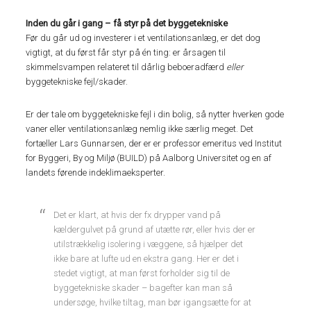
Inden du går i gang – få styr på det byggetekniske
Før du går ud og investerer i et ventilationsanlæg, er det dog
vigtigt, at du først får styr på én ting: er årsagen til
skimmelsvampen relateret til dårlig beboeradfærd
eller
byggetekniske fejl/skader.
Er der tale om byggetekniske fejl i din bolig, så nytter hverken gode
vaner eller ventilationsanlæg nemlig ikke særlig meget. Det
fortæller Lars Gunnarsen, der er er professor emeritus ved Institut
for Byggeri, By og Miljø (BUILD) på Aalborg Universitet og en af
landets førende indeklimaeksperter.
Det er klart, at hvis der fx drypper vand på
kældergulvet på grund af utætte rør, eller hvis der er
utilstrækkelig isolering i væggene, så hjælper det
ikke bare at lufte ud en ekstra gang. Her er det i
stedet vigtigt, at man først forholder sig til de
byggetekniske skader – bagefter kan man så
undersøge, hvilke tiltag, man bør igangsætte for at