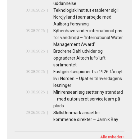
uddannelse
03.08.2026
Teknologisk Institut etablerer sig i
Nordjylland i samarbejde med
Aalborg Forsyning
03.08.2026
København vinder international pris
for vandmiljø – “International Water
Management Award”
03.08.2026
Brødrene Dahl udvider og
opgraderer Altech luft/luft
sortimentet
03.08.2026
Fastgørelsespioner fra 1926 får nyt
liv i Norden – Upat er til hverdagens
løsninger
03.08.2026
Minirenseanlæg sætter ny standard
– med autoriseret serviceteam på
plads
29.06.2026
SkillsDenmark ansætter
kommende direktør – Jannik Bay
Alle nyheder ›