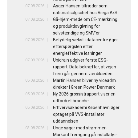
07.08.2026
Asger Hansen tiltræder som
national salgschef hos Viega A/S
07.08.2026
Gå-hjem-møde om CE-mærkning
og produktlovgivning for
selvstændige og SMV’er
07.08.2026
Betydelig vækst i datacentre øger
efterspørgslen efter
energieffektive løsninger
07.08.2026
Unidrain udgiver første ESG-
rapport: Data bekræfter, at vejen
frem går gennem værdikæden
05.08.2026
Martin Hansen bliver ny viceadm.
direktør i Green Power Denmark
05.08.2026
Ny 2026 grossistrapport viser en
udfordret branche
05.08.2026
Erhvervsakademi København øger
optaget på VVS-installatør
uddannelsen
03.08.2026
Unge søger mod strømmen:
Markant fremgang på installatør-