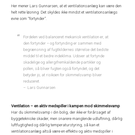
Her mener Lars Gunnarsen, at et ventilationsanlæg kan være den
helt rette løsning. Det skyldes ikke mindst et ventilationsanlægs
evne som “fortynder”.
Fordelen ved balanceret mekanisk ventilation er, at
den fortynder – og fortynding er sammen med
begrænsning af fugtkildernes størrelse det bedste
middel til et bedre indeklima. Udover at fortynde
skadelige og allergifremkaldende partikler og
pollen, så bliver fugten også fortyndet, og det
betyder jo, at risikoen for skimmelsvamp bliver
reduceret.
– Lars Gunnarsen
Ventilation – en aktiv medspiller i kampen mod skimmelsvamp
Har du skimmelsvamp i din bolig, der ikke er forårsaget af
byggetekniske skader, men snarere manglende udluftning, dårlig
luftfugtighed og dårlig temperaturstyring, så kan et
ventilationsanlæg altså være en effektiv og aktiv medspiller i