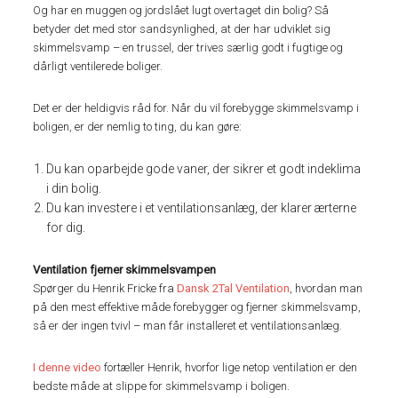
Og har en muggen og jordslået lugt overtaget din bolig? Så
betyder det med stor sandsynlighed, at der har udviklet sig
skimmelsvamp – en trussel, der trives særlig godt i fugtige og
dårligt ventilerede boliger.
Det er der heldigvis råd for. Når du vil forebygge skimmelsvamp i
boligen, er der nemlig to ting, du kan gøre:
Du kan oparbejde gode vaner, der sikrer et godt indeklima
i din bolig.
Du kan investere i et ventilationsanlæg, der klarer ærterne
for dig.
Ventilation fjerner skimmelsvampen
Spørger du Henrik Fricke fra
Dansk 2Tal Ventilation
, hvordan man
på den mest effektive måde forebygger og fjerner skimmelsvamp,
så er der ingen tvivl – man får installeret et ventilationsanlæg.
I denne video
fortæller Henrik, hvorfor lige netop ventilation er den
bedste måde at slippe for skimmelsvamp i boligen.