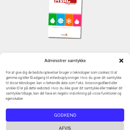
KONTAKT
Administrer samtykke
TechMedia A/S
Naverland 35
For at give dig de bedste oplevelser bruger vi teknologier som cookies til at
DK - 2600 Glostrup
gemme og/eller få adgang til enhedsoplysninger. Hvis du giver dit samtykke
www.techmedia.dk
til disse teknologier, kan vi behandle data som f.eks. browsingadfærd eller
Telefon: +45 43 24 26 28
unikke ID'er på dette websted. Hvis du ikke giver dit samtykke eller trækker dit
samtykke tilbage, kan det have en negativ indvirkning på visse funktioner og
E-mail:
info@techmedia.dk
egenskaber.
Privatlivspolitik
Cookiepolitik
GODKEND
AFVIS