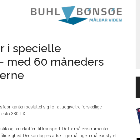
 i specielle
 – med 60 måneders
lerne
abrikanten besluttet sig for at udgive tre forskellige
Testo 330i LX.
tik og bærekuffert til transport. De tre måleinstrumenter
 pålidelighed. Der kan lagres adskillige målinger i måleudstyret.