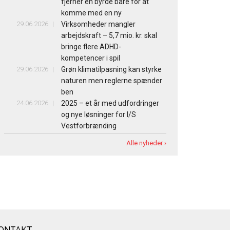
fjerner en byrde bare for at
komme med en ny
29.06.2026
Virksomheder mangler
arbejdskraft – 5,7 mio. kr. skal
bringe flere ADHD-
kompetencer i spil
29.06.2026
Grøn klimatilpasning kan styrke
naturen men reglerne spænder
ben
24.06.2026
2025 – et år med udfordringer
og nye løsninger for I/S
Vestforbrænding
Alle nyheder ›
ONTAKT