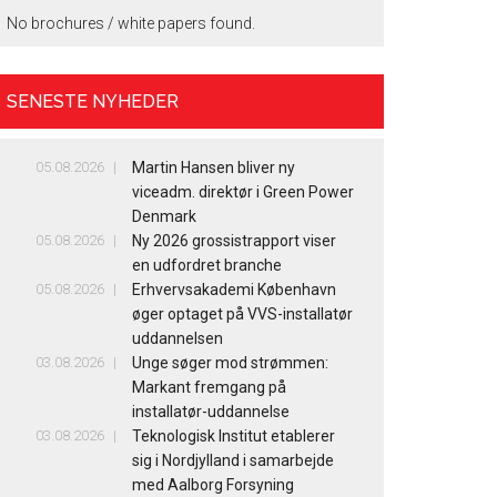
No brochures / white papers found.
SENESTE NYHEDER
05.08.2026
Martin Hansen bliver ny
viceadm. direktør i Green Power
Denmark
05.08.2026
Ny 2026 grossistrapport viser
en udfordret branche
05.08.2026
Erhvervsakademi København
øger optaget på VVS-installatør
uddannelsen
03.08.2026
Unge søger mod strømmen:
Markant fremgang på
installatør-uddannelse
03.08.2026
Teknologisk Institut etablerer
sig i Nordjylland i samarbejde
med Aalborg Forsyning