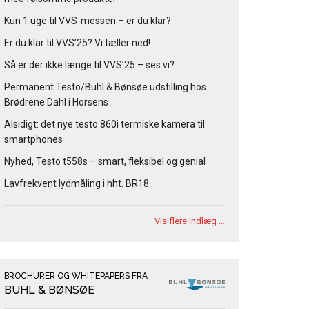
Kun 1 uge til VVS-messen – er du klar?
Er du klar til VVS’25? Vi tæller ned!
Så er der ikke længe til VVS’25 – ses vi?
Permanent Testo/Buhl & Bønsøe udstilling hos
Brødrene Dahl i Horsens
Alsidigt: det nye testo 860i termiske kamera til
smartphones
Nyhed, Testo t558s – smart, fleksibel og genial
Lavfrekvent lydmåling i hht. BR18
Vis flere indlæg …
BROCHURER OG WHITEPAPERS FRA
BUHL & BØNSØE