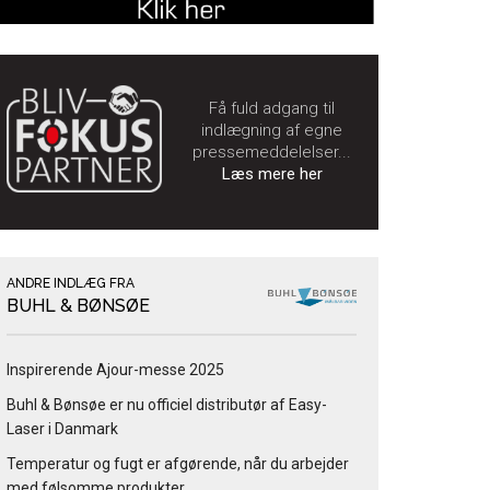
Få fuld adgang til
indlægning af egne
pressemeddelelser...
Læs mere her
ANDRE INDLÆG FRA
BUHL & BØNSØE
Inspirerende Ajour-messe 2025
Buhl & Bønsøe er nu officiel distributør af Easy-
Laser i Danmark
Temperatur og fugt er afgørende, når du arbejder
med følsomme produkter