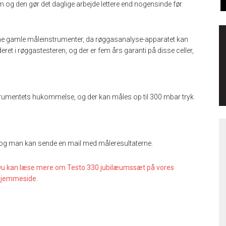
m og den gør det daglige arbejde lettere end nogensinde før.
f dine gamle måleinstrumenter, da røggasanalyse-apparatet kan
eret i røggastesteren, og der er fem års garanti på disse celler,
trumentets hukommelse, og der kan måles op til 300 mbar tryk
og man kan sende en mail med måleresultaterne.
u kan læse mere om Testo 330 jubilæumssæt på vore
s
hjemmeside
.