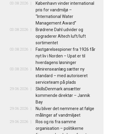
03.08.2026
København vinder international
pris for vandmiljø –
“International Water
Management Award”
03.08.2026
Brødrene Dahl udvider og
opgraderer Altech luft/luft
sortimentet
03.08.2026
Fastgørelsespioner fra 1926 får
nyt liv i Norden – Upat er til
hverdagens løsninger
03.08.2026
Minirenseanlæg sætter ny
standard – med autoriseret
serviceteam på plads
29.06.2026
SkillsDenmark ansætter
kommende direktør – Jannik
Bay
29.06.2026
Nu bliver det nemmere at følge
målinger af vandmiljøet
29.06.2026
Ros og ris fra samme
organisation – politikerne