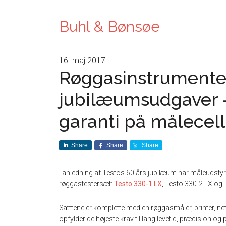
Buhl & Bønsøe
16. maj 2017
Røggasinstrumenter
jubilæumsudgaver
garanti på målecel
Share
Share
Share
I anledning af Testos 60 års jubilæum har måleudstyrsf
røggastestersæt:
Testo 330-1 LX
, Testo 330-2 LX og 
Sættene er komplette med en røggasmåler, printer, nets
opfylder de højeste krav til lang levetid, præcision og