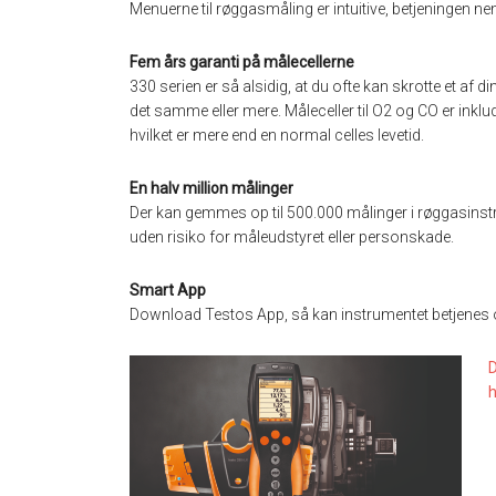
Menuerne til røggasmåling er intuitive, betjeningen ne
Fem års garanti på målecellerne
330 serien er så alsidig, at du ofte kan skrotte et a
det samme eller mere. Måleceller til O2 og CO er inklud
hvilket er mere end en normal celles levetid.
En halv million målinger
Der kan gemmes op til 500.000 målinger i røggasins
uden risiko for måleudstyret eller personskade.
Smart App
Download Testos App, så kan instrumentet betjenes 
D