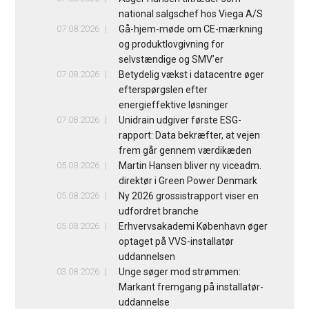
national salgschef hos Viega A/S
07.08.2026
Gå-hjem-møde om CE-mærkning
og produktlovgivning for
selvstændige og SMV’er
07.08.2026
Betydelig vækst i datacentre øger
efterspørgslen efter
energieffektive løsninger
07.08.2026
Unidrain udgiver første ESG-
rapport: Data bekræfter, at vejen
frem går gennem værdikæden
05.08.2026
Martin Hansen bliver ny viceadm.
direktør i Green Power Denmark
05.08.2026
Ny 2026 grossistrapport viser en
udfordret branche
05.08.2026
Erhvervsakademi København øger
optaget på VVS-installatør
uddannelsen
03.08.2026
Unge søger mod strømmen:
Markant fremgang på installatør-
uddannelse