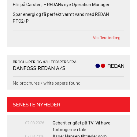
Hils på Carsten, – REDANs nye Operation Manager
Spar energi og få perfekt varmt vand med REDAN
PTC2+P
Vis flere indlæg …
BROCHURER OG WHITEPAPERS FRA
DANFOSS REDAN A/S
No brochures / white papers found.
SENESTE NYHEDER
07.08.2026
Geberit er gået på TV: Vil have
forbrugerne i tale
07.08.2026
Asger Hansen tiltræder som