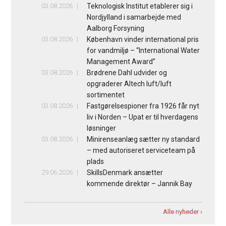
03.08.2026
Teknologisk Institut etablerer sig i
Nordjylland i samarbejde med
Aalborg Forsyning
03.08.2026
København vinder international pris
for vandmiljø – “International Water
Management Award”
03.08.2026
Brødrene Dahl udvider og
opgraderer Altech luft/luft
sortimentet
03.08.2026
Fastgørelsespioner fra 1926 får nyt
liv i Norden – Upat er til hverdagens
løsninger
03.08.2026
Minirenseanlæg sætter ny standard
– med autoriseret serviceteam på
plads
29.06.2026
SkillsDenmark ansætter
kommende direktør – Jannik Bay
Alle nyheder ›