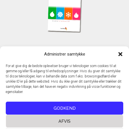
KONTAKT
Administrer samtykke
TechMedia A/S
Naverland 35
For at give dig de bedste oplevelser bruger vi teknologier som cookies til at
DK - 2600 Glostrup
gemme og/eller få adgang til enhedsoplysninger. Hvis du giver dit samtykke
www.techmedia.dk
til disse teknologier, kan vi behandle data som f.eks. browsingadfærd eller
Telefon: +45 43 24 26 28
unikke ID'er på dette websted. Hvis du ikke giver dit samtykke eller trækker dit
samtykke tilbage, kan det have en negativ indvirkning på visse funktioner og
E-mail:
info@techmedia.dk
egenskaber.
Privatlivspolitik
Cookiepolitik
GODKEND
AFVIS