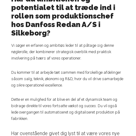
potentialet til at træde ind i
rollen som produktionschef
hos Danfoss Redan A/S i
Silkeborg?
Vi søger en erfaren og ambitiøs leder til at påtage sig denne
nøglerolle, der kombinerer strategisk overblik med praktisk
involvering på tværs af vores operationer.
Du kommer til at arbejde tæt sammen med forskellige afdelinger
såsom salg, teknik, økonomi og R&D, hvor du vil drive samarbejde
og sikre operationel excellence.
Dette er en mulighed for at blive en del af et dynamisk team og
bidrage direkte til vores fortsatte vækst og succes. Du vil også
lede overgangen til automatiseret og digitaliseret produktion på
fabrikken.
Har ovenstående givet dig lyst til at være vores nye