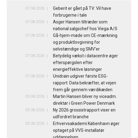
07.08.2026
Geberit er gået på TV: Vil have
forbrugerne i tale
07.08.2026
Asger Hansen tiltræder som
national salgschef hos Viega A/S
07.08.2026
Gå-hjem-møde om CE-mærkning
og produktlovgivning for
selvstændige og SMV’er
07.08.2026
Betydelig vækst i datacentre øger
efterspørgslen efter
energieffektive løsninger
07.08.2026
Unidrain udgiver første ESG-
rapport: Data bekræfter, at vejen
frem går gennem værdikæden
05.08.2026
Martin Hansen bliver ny viceadm.
direktør i Green Power Denmark
05.08.2026
Ny 2026 grossistrapport viser en
udfordret branche
05.08.2026
Erhvervsakademi København øger
optaget på VVS-installatør
uddannelsen