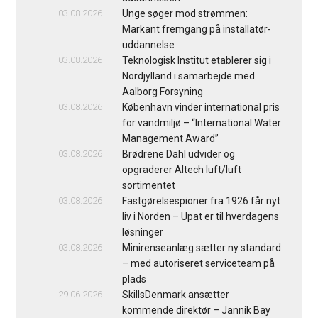
03.08.2026
Unge søger mod strømmen:
Markant fremgang på installatør-
uddannelse
03.08.2026
Teknologisk Institut etablerer sig i
Nordjylland i samarbejde med
Aalborg Forsyning
03.08.2026
København vinder international pris
for vandmiljø – “International Water
Management Award”
03.08.2026
Brødrene Dahl udvider og
opgraderer Altech luft/luft
sortimentet
03.08.2026
Fastgørelsespioner fra 1926 får nyt
liv i Norden – Upat er til hverdagens
løsninger
03.08.2026
Minirenseanlæg sætter ny standard
– med autoriseret serviceteam på
plads
29.06.2026
SkillsDenmark ansætter
kommende direktør – Jannik Bay