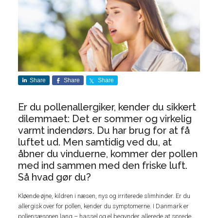
Share
Share
Share
Er du pollenallergiker, kender du sikkert
dilemmaet: Det er sommer og virkelig
varmt indendørs. Du har brug for at få
luftet ud. Men samtidig ved du, at
åbner du vinduerne, kommer der pollen
med ind sammen med den friske luft.
Så hvad gør du?
Kløende øjne, kildren i næsen, nys og irriterede slimhinder. Er du
allergisk over for pollen, kender du symptomerne. I Danmark er
pollensæsonen lang – hassel og el begynder allerede at sprede