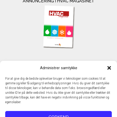
ANNONCERING I HVAC MAGASINET
KONTAKT
Administrer samtykke
TechMedia A/S
Naverland 35
For at give dig de bedste oplevelser bruger vi teknologier som cookies til at
DK - 2600 Glostrup
gemme og/eller få adgang til enhedsoplysninger. Hvis du giver dit samtykke
www.techmedia.dk
til disse teknologier, kan vi behandle data som f.eks. browsingadfærd eller
Telefon: +45 43 24 26 28
unikke ID'er på dette websted. Hvis du ikke giver dit samtykke eller trækker dit
samtykke tilbage, kan det have en negativ indvirkning på visse funktioner og
E-mail:
info@techmedia.dk
egenskaber.
Privatlivspolitik
Cookiepolitik
GODKEND