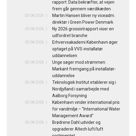
rapport: Data bekræfter, at vejen
frem går gennem værdikæden
05.08.2026
Martin Hansen bliver ny viceadm.
direktør i Green Power Denmark
05.08.2026
Ny 2026 grossistrapport viser en
udfordret branche
05.08.2026
Erhvervsakademi København øger
optaget på VVS-installatør
uddannelsen
03.08.2026
Unge søger mod strømmen:
Markant fremgang på installatør-
uddannelse
03.08.2026
Teknologisk Institut etablerer sig i
Nordjylland i samarbejde med
Aalborg Forsyning
03.08.2026
København vinder international pris
for vandmiljø – “International Water
Management Award”
03.08.2026
Brødrene Dahl udvider og
opgraderer Altech luft/luft
sortimentet