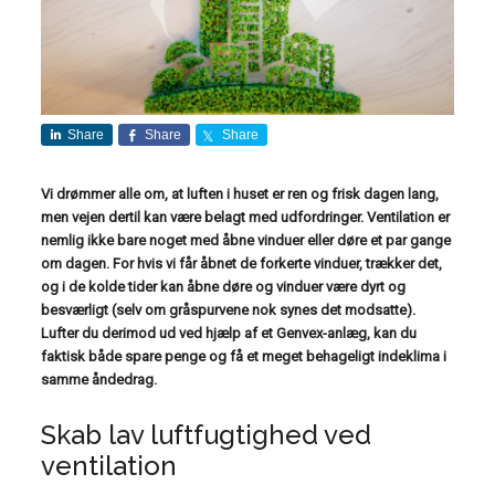
Share
Share
Share
Vi drømmer alle om, at luften i huset er ren og frisk dagen lang,
men vejen dertil kan være belagt med udfordringer. Ventilation er
nemlig ikke bare noget med åbne vinduer eller døre et par gange
om dagen. For hvis vi får åbnet de forkerte vinduer, trækker det,
og i de kolde tider kan åbne døre og vinduer være dyrt og
besværligt (selv om gråspurvene nok synes det modsatte).
Lufter du derimod ud ved hjælp af et Genvex-anlæg, kan du
faktisk både spare penge og få et meget behageligt indeklima i
samme åndedrag.
Skab lav luftfugtighed ved
ventilation