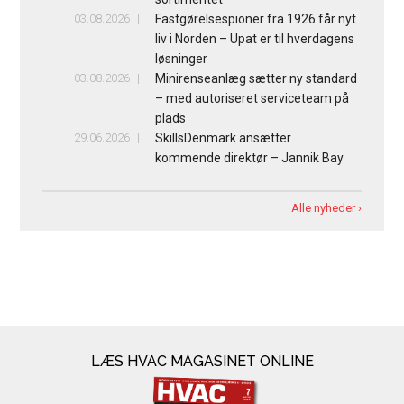
03.08.2026
Fastgørelsespioner fra 1926 får nyt
liv i Norden – Upat er til hverdagens
løsninger
03.08.2026
Minirenseanlæg sætter ny standard
– med autoriseret serviceteam på
plads
29.06.2026
SkillsDenmark ansætter
kommende direktør – Jannik Bay
Alle nyheder ›
LÆS HVAC MAGASINET ONLINE