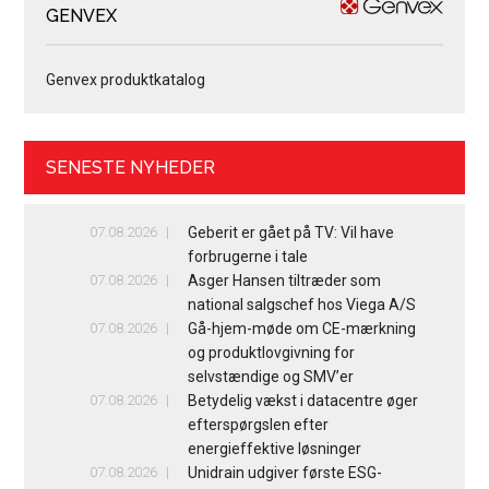
GENVEX
Genvex produktkatalog
SENESTE NYHEDER
07.08.2026
Geberit er gået på TV: Vil have
forbrugerne i tale
07.08.2026
Asger Hansen tiltræder som
national salgschef hos Viega A/S
07.08.2026
Gå-hjem-møde om CE-mærkning
og produktlovgivning for
selvstændige og SMV’er
07.08.2026
Betydelig vækst i datacentre øger
efterspørgslen efter
energieffektive løsninger
07.08.2026
Unidrain udgiver første ESG-