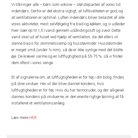
Vi tilbringer alle – børn som voksne – størsteparten af vores tid
indendørs. Derfor er det ekstra vigtigt, at luftkvaliteten er god, og
at ventilationen er optimal. Luften indendørs bliver belastet af alle
vores aktiviteter, mest selvfølgelig fra bad og køkken, og vi udleder
hver især op til 1,5 l vand gennem udåndingsluft og sved. Dette
vand skal ud af huset ved hjælp af ventilation, da det ellers vil
danne basis for skimmelsvamp og husstøvmider. Husstøvmider
er meget små (under ½ mm), så de er ikke synlige med det blotte
øje. De kræver varme og en luftfugtighed på 55-75 %, så vi finder
dem oftest i vores senge.
Et af signalerne om, at luftfugtigheden er for høj i din bolig, findes
på dine vinduer. Her vil der blive dannet kondens, hvis
luftfugtigheden er for høj. Hvis du har termoruder, og der alligevel
dannes kondens på vinduerne, er den eneste rigtige løsning at få
installeret et ventilationsanlæg.
Læs mere
HER
.