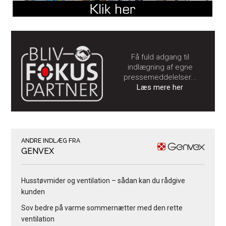
Få fuld adgang til
indlægning af egne
pressemeddelelser...
Læs mere her
ANDRE INDLÆG FRA
GENVEX
Husstøvmider og ventilation – sådan kan du rådgive
kunden
Sov bedre på varme sommernætter med den rette
ventilation