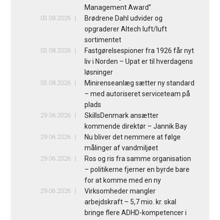
Management Award”
03.08.2026
Brødrene Dahl udvider og
opgraderer Altech luft/luft
sortimentet
03.08.2026
Fastgørelsespioner fra 1926 får nyt
liv i Norden – Upat er til hverdagens
løsninger
03.08.2026
Minirenseanlæg sætter ny standard
– med autoriseret serviceteam på
plads
29.06.2026
SkillsDenmark ansætter
kommende direktør – Jannik Bay
29.06.2026
Nu bliver det nemmere at følge
målinger af vandmiljøet
29.06.2026
Ros og ris fra samme organisation
– politikerne fjerner en byrde bare
for at komme med en ny
29.06.2026
Virksomheder mangler
arbejdskraft – 5,7 mio. kr. skal
bringe flere ADHD-kompetencer i