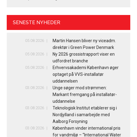
SENESTE NYHEDER
05.08.2026
Martin Hansen bliver ny viceadm.
direktør i Green Power Denmark
05.08.2026
Ny 2026 grossistrapport viser en
udfordret branche
05.08.2026
Erhvervsakademi København øger
optaget på VVS-installatør
uddannelsen
03.08.2026
Unge søger mod strømmen:
Markant fremgang på installatør-
uddannelse
03.08.2026
Teknologisk Institut etablerer sig i
Nordjylland i samarbejde med
Aalborg Forsyning
03.08.2026
København vinder international pris
for vandmiljø – “International Water