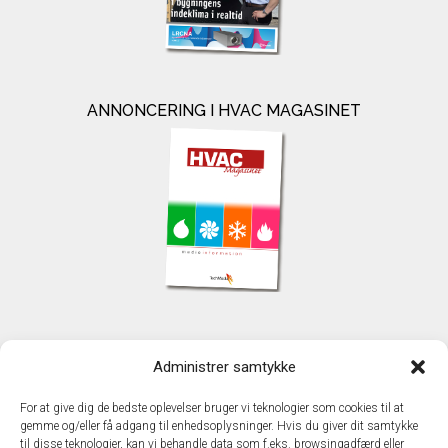
ANNONCERING I HVAC MAGASINET
KONTAKT
Administrer samtykke
TechMedia A/S
Naverland 35
For at give dig de bedste oplevelser bruger vi teknologier som cookies til at
DK - 2600 Glostrup
gemme og/eller få adgang til enhedsoplysninger. Hvis du giver dit samtykke
www.techmedia.dk
til disse teknologier, kan vi behandle data som f.eks. browsingadfærd eller