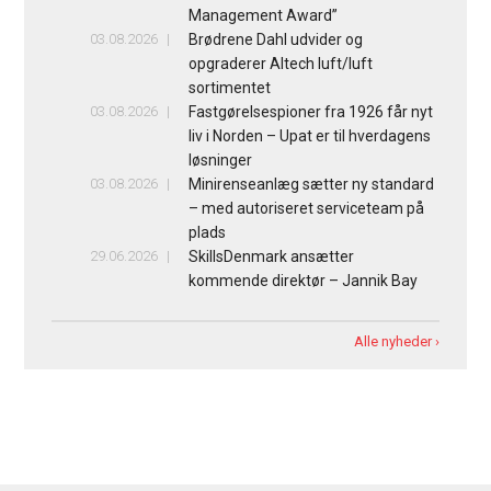
Management Award”
03.08.2026
Brødrene Dahl udvider og
opgraderer Altech luft/luft
sortimentet
03.08.2026
Fastgørelsespioner fra 1926 får nyt
liv i Norden – Upat er til hverdagens
løsninger
03.08.2026
Minirenseanlæg sætter ny standard
– med autoriseret serviceteam på
plads
29.06.2026
SkillsDenmark ansætter
kommende direktør – Jannik Bay
Alle nyheder ›