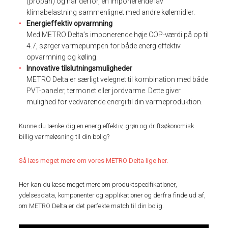
(propan) og har derfor, en imponerende lav
klimabelastning sammenlignet med andre kølemidler.
Energieffektiv opvarmning
Med METRO Delta’s imponerende høje COP-værdi på op til
4.7, sørger varmepumpen for både energieffektiv
opvarmning og køling.
Innovative tilslutningsmuligheder
METRO Delta er særligt velegnet til kombination med både
PVT-paneler, termonet eller jordvarme. Dette giver
mulighed for vedvarende energi til din varmeproduktion.
Kunne du tænke dig en energieffektiv, grøn og driftsøkonomisk
billig varmeløsning til din bolig?
Så læs meget mere om vores METRO Delta lige her.
Her kan du læse meget mere om produktspecifikationer,
ydelsesdata, komponenter og applikationer og derfra finde ud af,
om METRO Delta er det perfekte match til din bolig.