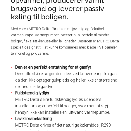
opvarmer, producerer varmt
brugsvand og leverer passiv
køling til boligen.
Med vores METRO Delta får du en miljøvenlig og fleksibel
varmepumpe. Varmepumpen passer bl.a. perfekt til mindre
boliger, f.eks. rækkehuse eller lejligheder. Desuden er METRO Delta
specielt designet til, at kunne kombineres med både PVT-paneler,
termonet og jordvarme.
Den er en perfekt erstatning for et gasfyr
Dens lille størrelse gør den ideel ved konvertering fra gas,
da den ikke optager gulvplads og heller ikke er større end
det nedpillede gasfyr.
Fuldstændig lydløs
METRO Delta sikre fuldstændig lydløs udendørs
installation og er perfekt til boliger, hvor man af støj
hensyn ikke kan installere en luft-vand varmepumpe.
Lav klimabelastning
METRO Delta drives af det naturlige kølemiddel, R290