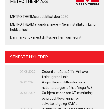
METRO THERM A/S
METRO THERMs produktkatalog 2020
METRO THERM elvandvarmere – Nem installation. Lang
holdbarhed.
Danmarks nok mest driftssikre fjernvarmeunit
SENESTE NYHEDER
07.08.2026
Geberit er gået på TV: Vil have
forbrugerne i tale
07.08.2026
Asger Hansen tiltræder som
national salgschef hos Viega A/S
07.08.2026
Gå-hjem-møde om CE-mærkning
og produktlovgivning for
selvstændige og SMV’er
07.08.2026