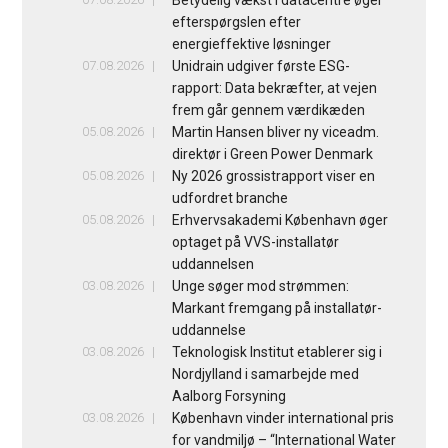
Betydelig vækst i datacentre øger
efterspørgslen efter
energieffektive løsninger
07.08.2026
Unidrain udgiver første ESG-
rapport: Data bekræfter, at vejen
frem går gennem værdikæden
05.08.2026
Martin Hansen bliver ny viceadm.
direktør i Green Power Denmark
05.08.2026
Ny 2026 grossistrapport viser en
udfordret branche
05.08.2026
Erhvervsakademi København øger
optaget på VVS-installatør
uddannelsen
03.08.2026
Unge søger mod strømmen:
Markant fremgang på installatør-
uddannelse
03.08.2026
Teknologisk Institut etablerer sig i
Nordjylland i samarbejde med
Aalborg Forsyning
03.08.2026
København vinder international pris
for vandmiljø – “International Water