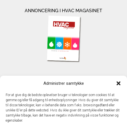
ANNONCERING I HVAC MAGASINET
KONTAKT
Administrer samtykke
TechMedia A/S
Naverland 35
For at give dig de bedste oplevelser bruger vi teknologier som cookies til at
DK - 2600 Glostrup
gemme og/eller få adgang til enhedsoplysninger. Hvis du giver dit samtykke
www.techmedia.dk
til disse teknologier, kan vi behandle data som f.eks. browsingadfærd eller
Telefon: +45 43 24 26 28
unikke ID'er på dette websted. Hvis du ikke giver dit samtykke eller trækker dit
samtykke tilbage, kan det have en negativ indvirkning på visse funktioner og
E-mail:
info@techmedia.dk
egenskaber.
Privatlivspolitik