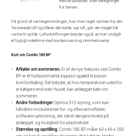
med elradiatorer, viser beregninger
fra Genvex.
På grund af varmegenvindingen, hvor man tager varmen fra den
‛forurenede luft’ og tilfører den kolde, nye luft, går der meget lidt
varme til spilde. Luftudskiftningen betyder også, at man undgår
et fugtigt indeklima med kondensvand og skimmelsvamp.
Kort om Combi 185 BP
Afkøler om sommeren.
Et af de nye features ved Combi
BP er et fuldautomatisk bypass-spjæld til passiv
komfortkøling. Det betyder, at hvis temperaturen udenfor
er køligere end inde i huset, kan anlægget køle om
sommeren.
Andre forbedringer
:Optima 312-styring, som kan
håndtere modulerende for- og eftervarmeflader;
software-optimering, der sikrer længere levetid på
anlægget; og mulighed for plastveksler.
Størrelse og opstilling.
Combi 185 BP måler 60 x 66 x 200