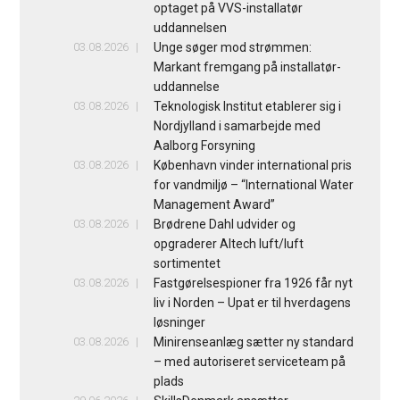
optaget på VVS-installatør
uddannelsen
03.08.2026
Unge søger mod strømmen:
Markant fremgang på installatør-
uddannelse
03.08.2026
Teknologisk Institut etablerer sig i
Nordjylland i samarbejde med
Aalborg Forsyning
03.08.2026
København vinder international pris
for vandmiljø – “International Water
Management Award”
03.08.2026
Brødrene Dahl udvider og
opgraderer Altech luft/luft
sortimentet
03.08.2026
Fastgørelsespioner fra 1926 får nyt
liv i Norden – Upat er til hverdagens
løsninger
03.08.2026
Minirenseanlæg sætter ny standard
– med autoriseret serviceteam på
plads