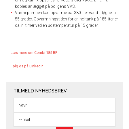
cm og kan fx opstilles i bryggers eller køkken. Herfra
kobles anlægget på boligens VVS.
Varmepumpen kan opvarme ca. 380 liter vand i døgnet til
55 grader. Opvarmningstiden for en hel tank på 185 liter er
ca. ni timer ved en udetemperatur på 15 grader.
Læs mere om Combi 185 BP
Følg os på LinkedIn
TILMELD NYHEDSBREV