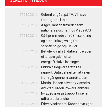
SENESTE NYHEDER
07.08.2026
Geberit er gået på TV: Vil have
forbrugerne i tale
07.08.2026
Asger Hansen tiltræder som
national salgschef hos Viega A/S
07.08.2026
Gå-hjem-møde om CE-mærkning
og produktlovgivning for
selvstændige og SMV’er
07.08.2026
Betydelig vækst i datacentre øger
efterspørgslen efter
energieffektive løsninger
07.08.2026
Unidrain udgiver første ESG-
rapport: Data bekræfter, at vejen
frem går gennem værdikæden
05.08.2026
Martin Hansen bliver ny viceadm.
direktør i Green Power Denmark
05.08.2026
Ny 2026 grossistrapport viser en
udfordret branche
05.08.2026
Erhvervsakademi København øger