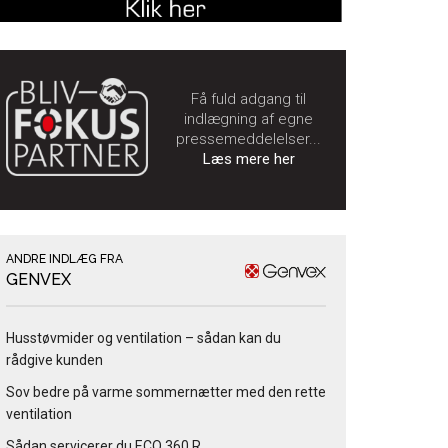
Få fuld adgang til
indlægning af egne
pressemeddelelser...
Læs mere her
ANDRE INDLÆG FRA
GENVEX
Husstøvmider og ventilation – sådan kan du
rådgive kunden
Sov bedre på varme sommernætter med den rette
ventilation
Sådan servicerer du ECO 360 R