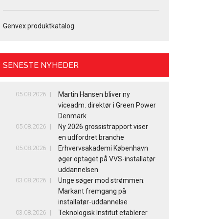
Genvex produktkatalog
SENESTE NYHEDER
05.08.2026
Martin Hansen bliver ny
viceadm. direktør i Green Power
Denmark
05.08.2026
Ny 2026 grossistrapport viser
en udfordret branche
05.08.2026
Erhvervsakademi København
øger optaget på VVS-installatør
uddannelsen
03.08.2026
Unge søger mod strømmen:
Markant fremgang på
installatør-uddannelse
03.08.2026
Teknologisk Institut etablerer