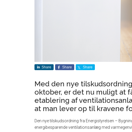
Share
Share
Share
Med den nye tilskudsordning,
oktober, er det nu muligt at få 
etablering af ventilationsanlæ
at man lever op til kravene fo
Den nye tilskudsordning fra Energistyrelsen – Bygnings
energibesparende ventilationsanlæg med varmegenvindin