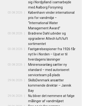
sig i Nordjylland i samarbejde
med Aalborg Forsyning
03.08.2026
København vinder international
pris for vandmiljø –
“International Water
Management Award”
03.08.2026
Brødrene Dahl udvider og
opgraderer Altech luft/luft
sortimentet
03.08.2026
Fastgørelsespioner fra 1926 får
nyt liv i Norden – Upat er til
hverdagens løsninger
03.08.2026
Minirenseanlæg sætter ny
standard – med autoriseret
serviceteam på plads
29.06.2026
SkillsDenmark ansætter
kommende direktør – Jannik
Bay
29.06.2026
Nu bliver det nemmere at følge
målinger af vandmiljøet