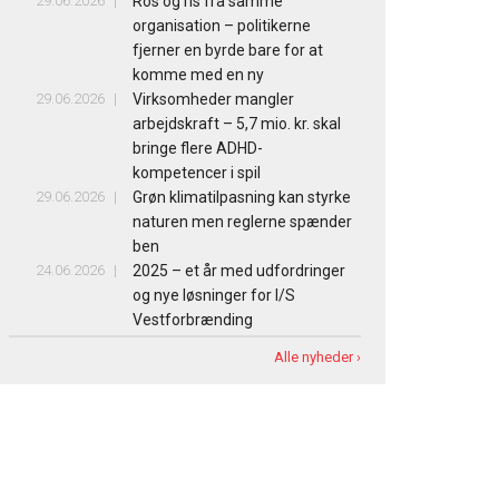
29.06.2026
Ros og ris fra samme
organisation – politikerne
fjerner en byrde bare for at
komme med en ny
29.06.2026
Virksomheder mangler
arbejdskraft – 5,7 mio. kr. skal
bringe flere ADHD-
kompetencer i spil
29.06.2026
Grøn klimatilpasning kan styrke
naturen men reglerne spænder
ben
24.06.2026
2025 – et år med udfordringer
og nye løsninger for I/S
Vestforbrænding
Alle nyheder ›