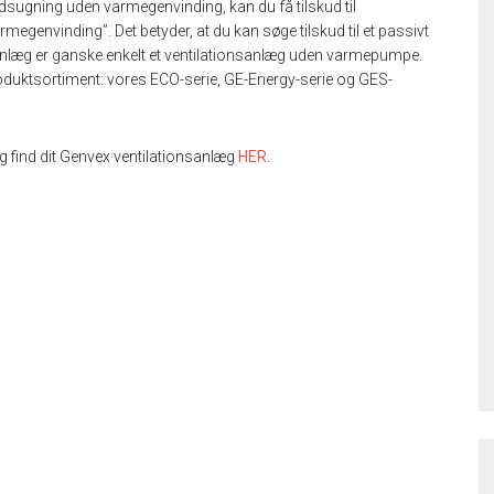
 udsugning uden varmegenvinding, kan du få tilskud til
megenvinding”. Det betyder, at du kan søge tilskud til et passivt
anlæg er ganske enkelt et ventilationsanlæg uden varmepumpe.
roduktsortiment: vores ECO-serie, GE-Energy-serie og GES-
g find dit Genvex ventilationsanlæg
HER
.