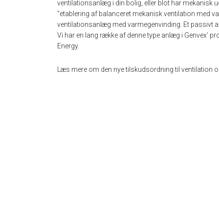
ventilationsanlæg i din bolig, eller blot har mekanisk
”etablering af balanceret mekanisk ventilation med var
ventilationsanlæg med varmegenvinding. Et passivt 
Vi har en lang række af denne type anlæg i Genvex’ p
Energy.
Læs mere om den nye tilskudsordning til ventilation o