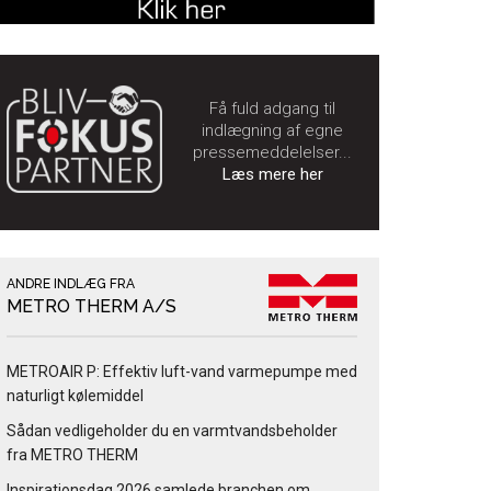
Få fuld adgang til
indlægning af egne
pressemeddelelser...
Læs mere her
ANDRE INDLÆG FRA
METRO THERM A/S
METROAIR P: Effektiv luft-vand varmepumpe med
naturligt kølemiddel
Sådan vedligeholder du en varmtvandsbeholder
fra METRO THERM
Inspirationsdag 2026 samlede branchen om