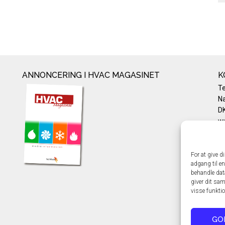
ANNONCERING I HVAC MAGASINET
K
T
Na
DK
w
Te
E-
Pr
For at give d
adgang til en
Co
behandle dat
giver dit sam
visse funkti
GO