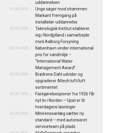
uddannelsen
03.08.2026
Unge søger mod strømmen:
Markant fremgang på
installatør-uddannelse
03.08.2026
Teknologisk Institut etablerer
sig i Nordjylland i samarbejde
med Aalborg Forsyning
03.08.2026
København vinder international
pris for vandmiljø –
“International Water
Management Award”
03.08.2026
Brødrene Dahl udvider og
opgraderer Altech luft/luft
sortimentet
03.08.2026
Fastgørelsespioner fra 1926 får
nyt liv i Norden – Upat er til
hverdagens løsninger
03.08.2026
Minirenseanlæg sætter ny
standard – med autoriseret
serviceteam på plads
29.06.2026
SkillsDenmark ansætter