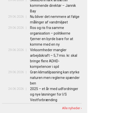
kommende direktør – Jannik
Bay
29.06.2026
Nu bliver det nemmere at følge
målinger af vandmiljøet
29.06.2026
Ros og ris fra samme
organisation – politikerne
fjerner en byrde bare for at
komme med en ny
29.06.2026
Virksomheder mangler
arbejdskraft – 5,7 mio. kr. skal
bringe flere ADHD-
kompetencer i spil
29.06.2026
Grøn klimatilpasning kan styrke
naturen men reglerne spænder
ben
24.06.2026
2025 – et år med udfordringer
og nye løsninger for I/S
Vestforbrænding
Alle nyheder ›