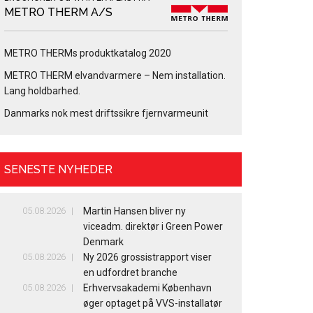
METRO THERM A/S
METRO THERMs produktkatalog 2020
METRO THERM elvandvarmere – Nem installation.
Lang holdbarhed.
Danmarks nok mest driftssikre fjernvarmeunit
SENESTE NYHEDER
05.08.2026
Martin Hansen bliver ny
viceadm. direktør i Green Power
Denmark
05.08.2026
Ny 2026 grossistrapport viser
en udfordret branche
05.08.2026
Erhvervsakademi København
øger optaget på VVS-installatør