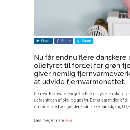
Share
Share
Share
Nu får endnu flere danskere 
oliefyret til fordel for grøn 
giver nemlig fjernvarmeværk
at udvide fjernvarmenettet.
Den nye Fjernvarmepulje fra Energistyrelsen skal giv
udfasningen af olie- og gasfyr. Der er sat midler af til,
områder med boliger, der endnu ikke har adgang til fje
Læs meget mere
HER.