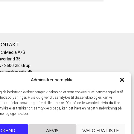
ONTAKT
echMedia A/S
verland 35
 - 2600 Glostrup
ww.techmedia.dk
lefon: +45 43 24 26 28
Administrer samtykke
mail:
info@techmedia.dk
ivatlivspolitik
ig de bedste oplevelser bruger vi teknologier som cookies til at gemme og/eller få
hedsoplysninger. Hvis du giver dit samtykke til disse teknologier, kan vi
okiepolitik
a som f.eks. browsingadfærd eller unikke ID'er på dette websted. Hvis du ikke
tykke eller trækker dit samtykke tilbage, kan det have en negativ indvirkning på
oner og egenskaber.
DKEND
AFVIS
VÆLG FRA LISTE