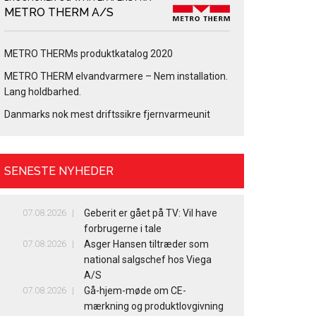
METRO THERM A/S
METRO THERMs produktkatalog 2020
METRO THERM elvandvarmere – Nem installation.
Lang holdbarhed.
Danmarks nok mest driftssikre fjernvarmeunit
SENESTE NYHEDER
07.08.2026
Geberit er gået på TV: Vil have
forbrugerne i tale
07.08.2026
Asger Hansen tiltræder som
national salgschef hos Viega
A/S
07.08.2026
Gå-hjem-møde om CE-
mærkning og produktlovgivning