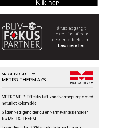
Få fuld adgang til
indlægning af egne
pressemeddelelser...
Læs mere her
ANDRE INDLÆG FRA
METRO THERM A/S
METROAIR P: Effektiv luft-vand varmepumpe med
naturligt kølemiddel
Sådan vedligeholder du en varmtvandsbeholder
fra METRO THERM
Inspirationsdag 2026 samlede branchen om