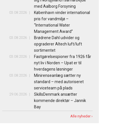
med Aalborg Forsyning
03.08.2026
København vinder international
pris for vandmiljø –
“International Water
Management Award”
03.08.2026
Brødrene Dahl udvider og
opgraderer Altech luft/luft
sortimentet
03.08.2026
Fastgørelsespioner fra 1926 får
nyt liv i Norden – Upat er til
hverdagens løsninger
03.08.2026
Minirenseanlæg sætter ny
standard – med autoriseret
serviceteam på plads
29.06.2026
SkillsDenmark ansætter
kommende direktør – Jannik
Bay
Alle nyheder ›