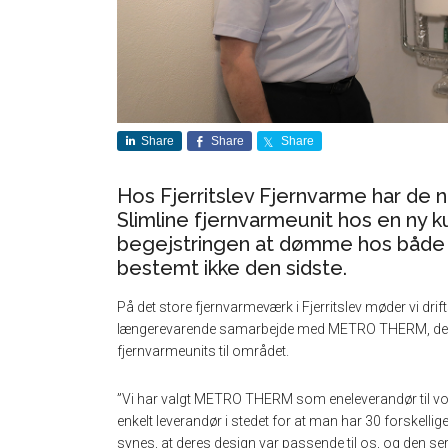
Share
Share
Share
Hos Fjerritslev Fjernvarme har de 
Slimline fjernvarmeunit hos en ny 
begejstringen at dømme hos både k
bestemt ikke den sidste.
På det store fjernvarmeværk i Fjerritslev møder vi dr
længerevarende samarbejde med METRO THERM, der af 
fjernvarmeunits til området.
”Vi har valgt METRO THERM som eneleverandør til vor
enkelt leverandør i stedet for at man har 30 forskelli
synes, at deres design var passende til os, og den s