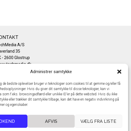
ONTAKT
echMedia A/S
verland 35
 - 2600 Glostrup
ww.techmedia.dk
lefon: +45 43 24 26 28
Administrer samtykke
mail:
info@techmedia.dk
ivatlivspolitik
ig de bedste oplevelser bruger vi teknologier som cookies til at gemme og/eller få
hedsoplysninger. Hvis du giver dit samtykke til disse teknologier, kan vi
okiepolitik
a som f.eks. browsingadfærd eller unikke ID'er på dette websted. Hvis du ikke
tykke eller trækker dit samtykke tilbage, kan det have en negativ indvirkning på
oner og egenskaber.
DKEND
AFVIS
VÆLG FRA LISTE