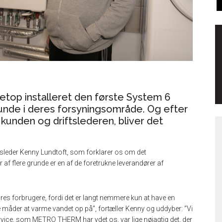
netop installeret den første System 6
kunde i deres forsyningsområde. Og efter
unden og driftslederen, bliver det
iftsleder Kenny Lundtoft, som forklarer os om det
flere grunde er en af de foretrukne leverandører af
es forbrugere, fordi det er langt nemmere kun at have en
ge måder at varme vandet op på”, fortæller Kenny og uddyber: ”Vi
ervice, som METRO THERM har ydet os, var lige nøjagtig det, der