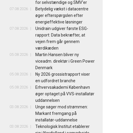
for selvstændige og SMV’er
07.08.2026
Betydelig vækst i datacentre
øger efterspørgslen efter
energieffektive løsninger
07.08.2026
Unidrain udgiver første ESG-
rapport: Data bekræfter, at
vejen frem går gennem
værdikæden
05.08.2026
Martin Hansen bliver ny
viceadm. direktør i Green Power
Denmark
05.08.2026
Ny 2026 grossistrapport viser
en udfordret branche
05.08.2026
Erhvervsakademi København
øger optaget på VVS-installatør
uddannelsen
03.08.2026
Unge søger mod strømmen:
Markant fremgang på
installatør-uddannelse
03.08.2026
Teknologisk Institut etablerer
sig i Nordjylland i samarbejde