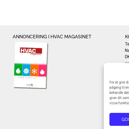
ANNONCERING I HVAC MAGASINET
K
T
Na
DK
w
Te
E-
Pr
For at give d
adgang til en
Co
behandle dat
giver dit sam
visse funkti
GO