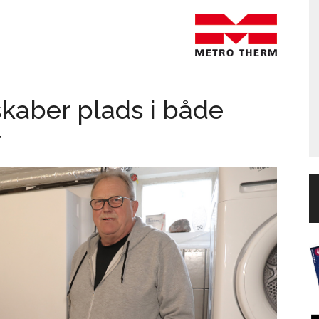
skaber plads i både
r