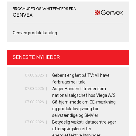
BROCHURER OG WHITEPAPERS FRA
GENVEX
Genvex produktkatalog
SENESTE NYHEDER
07.08.2026
Geberit er gået på TV: Vil have
forbrugerne i tale
07.08.2026
Asger Hansen tiltræder som
national salgschef hos Viega A/S
07.08.2026
Gå-hjem-møde om CE-mærkning
og produktlovgivning for
selvstændige og SMV’er
07.08.2026
Betydelig vækst i datacentre øger
efterspørgslen efter
energieffektive løsninger