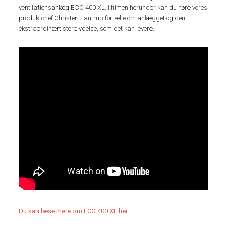
ventilationsanlæg ECO 400 XL. I filmen herunder kan du høre vores
produktchef Christen Lautrup fortælle om anlægget og den
ekstraordinært store ydelse, som det kan levere.
Du kan læse mere om ECO 400 XL her.