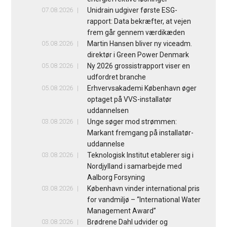
07.08.2026
Unidrain udgiver første ESG-
rapport: Data bekræfter, at vejen
frem går gennem værdikæden
05.08.2026
Martin Hansen bliver ny viceadm.
direktør i Green Power Denmark
05.08.2026
Ny 2026 grossistrapport viser en
udfordret branche
05.08.2026
Erhvervsakademi København øger
optaget på VVS-installatør
uddannelsen
03.08.2026
Unge søger mod strømmen:
Markant fremgang på installatør-
uddannelse
03.08.2026
Teknologisk Institut etablerer sig i
Nordjylland i samarbejde med
Aalborg Forsyning
03.08.2026
København vinder international pris
for vandmiljø – “International Water
Management Award”
03.08.2026
Brødrene Dahl udvider og