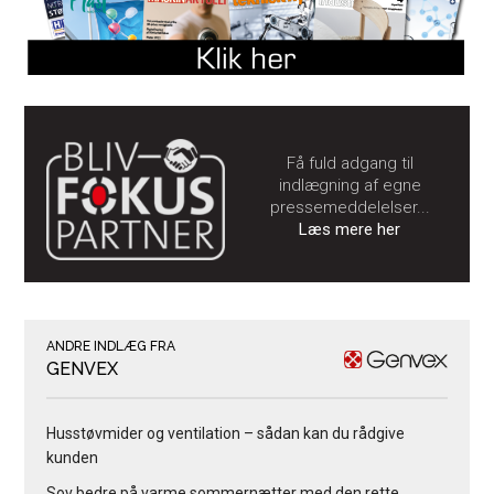
Få fuld adgang til
indlægning af egne
pressemeddelelser...
Læs mere her
ANDRE INDLÆG FRA
GENVEX
Husstøvmider og ventilation – sådan kan du rådgive
kunden
Sov bedre på varme sommernætter med den rette