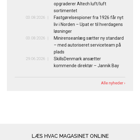
opgraderer Altech luft/luft
sortimentet
03.08.2026
Fastgørelsespioner fra 1926 får nyt
liv i Norden – Upat er til hverdagens
løsninger
03.08.2026
Minirenseanlæg sætter ny standard
– med autoriseret serviceteam på
plads
29.06.2026
SkillsDenmark ansætter
kommende direktør – Jannik Bay
Alle nyheder ›
LÆS HVAC MAGASINET ONLINE