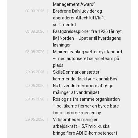
Management Award”
03.08.2026
Brødrene Dahl udvider og
opgraderer Altech luft/luft
sortimentet
03.08.2026
Fastgørelsespioner fra 1926 får nyt
liv i Norden – Upat er til hverdagens
løsninger
03.08.2026
Minirenseanlæg sætter ny standard
– med autoriseret serviceteam på
plads
29.06.2026
SkillsDenmark ansætter
kommende direktør – Jannik Bay
29.06.2026
Nu bliver det nemmere at følge
målinger af vandmiljøet
29.06.2026
Ros og ris fra samme organisation
– politikerne fjerner en byrde bare
for at komme med en ny
29.06.2026
Virksomheder mangler
arbejdskraft – 5,7 mio. kr. skal
bringe flere ADHD-kompetencer i