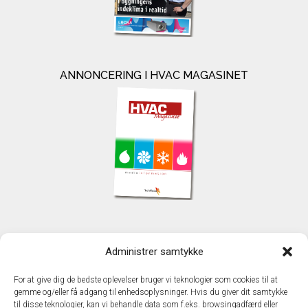
ANNONCERING I HVAC MAGASINET
KONTAKT
Administrer samtykke
TechMedia A/S
Naverland 35
For at give dig de bedste oplevelser bruger vi teknologier som cookies til at
DK - 2600 Glostrup
gemme og/eller få adgang til enhedsoplysninger. Hvis du giver dit samtykke
www.techmedia.dk
til disse teknologier, kan vi behandle data som f.eks. browsingadfærd eller