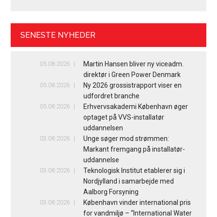
SENESTE NYHEDER
05.08.2026
Martin Hansen bliver ny viceadm.
direktør i Green Power Denmark
05.08.2026
Ny 2026 grossistrapport viser en
udfordret branche
05.08.2026
Erhvervsakademi København øger
optaget på VVS-installatør
uddannelsen
03.08.2026
Unge søger mod strømmen:
Markant fremgang på installatør-
uddannelse
03.08.2026
Teknologisk Institut etablerer sig i
Nordjylland i samarbejde med
Aalborg Forsyning
03.08.2026
København vinder international pris
for vandmiljø – “International Water