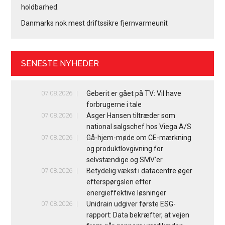
holdbarhed.
Danmarks nok mest driftssikre fjernvarmeunit
SENESTE NYHEDER
07.08.2026
Geberit er gået på TV: Vil have
forbrugerne i tale
07.08.2026
Asger Hansen tiltræder som
national salgschef hos Viega A/S
07.08.2026
Gå-hjem-møde om CE-mærkning
og produktlovgivning for
selvstændige og SMV’er
07.08.2026
Betydelig vækst i datacentre øger
efterspørgslen efter
energieffektive løsninger
07.08.2026
Unidrain udgiver første ESG-
rapport: Data bekræfter, at vejen