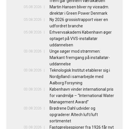
frem går gennem værdikæden
05.08.2026
Martin Hansen bliver ny viceadm.
direktør i Green Power Denmark
05.08.2026
Ny 2026 grossistrapport viser en
udfordret branche
05.08.2026
Erhvervsakademi København øger
optaget på VVS-installatør
uddannelsen
03.08.2026
Unge søger mod strømmen:
Markant fremgang på installatør-
uddannelse
03.08.2026
Teknologisk Institut etablerer sig i
Nordjylland i samarbejde med
Aalborg Forsyning
03.08.2026
København vinder international pris
for vandmiljø – “International Water
Management Award”
03.08.2026
Brødrene Dahl udvider og
opgraderer Altech luft/luft
sortimentet
03.08.2026
Fastgørelsespioner fra 1926 får nyt