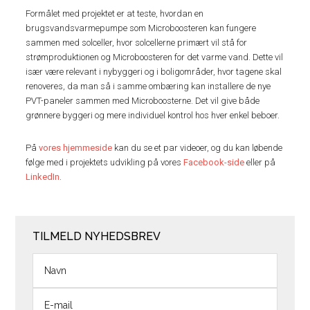
Formålet med projektet er at teste, hvordan en
brugsvandsvarmepumpe som Microboosteren kan fungere
sammen med solceller, hvor solcellerne primært vil stå for
strømproduktionen og Microboosteren for det varme vand. Dette vil
især være relevant i nybyggeri og i boligområder, hvor tagene skal
renoveres, da man så i samme ombæring kan installere de nye
PVT-paneler sammen med Microboosterne. Det vil give både
grønnere byggeri og mere individuel kontrol hos hver enkel beboer.
På
vores hjemmeside
kan du se et par videoer, og du kan løbende
følge med i projektets udvikling på vores
Facebook-side
eller på
LinkedIn
.
TILMELD NYHEDSBREV