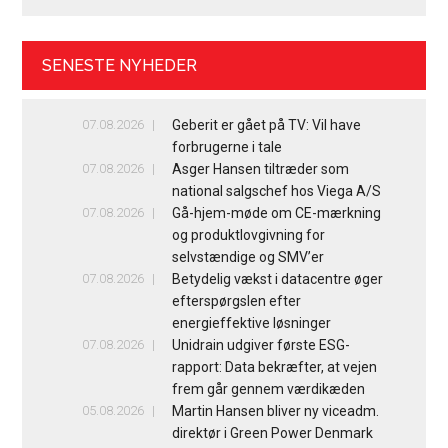
SENESTE NYHEDER
07.08.2026
Geberit er gået på TV: Vil have
forbrugerne i tale
07.08.2026
Asger Hansen tiltræder som
national salgschef hos Viega A/S
07.08.2026
Gå-hjem-møde om CE-mærkning
og produktlovgivning for
selvstændige og SMV’er
07.08.2026
Betydelig vækst i datacentre øger
efterspørgslen efter
energieffektive løsninger
07.08.2026
Unidrain udgiver første ESG-
rapport: Data bekræfter, at vejen
frem går gennem værdikæden
05.08.2026
Martin Hansen bliver ny viceadm.
direktør i Green Power Denmark