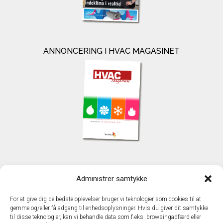
ANNONCERING I HVAC MAGASINET
KONTAKT
Administrer samtykke
TechMedia A/S
Naverland 35
For at give dig de bedste oplevelser bruger vi teknologier som cookies til at
DK - 2600 Glostrup
gemme og/eller få adgang til enhedsoplysninger. Hvis du giver dit samtykke
www.techmedia.dk
til disse teknologier, kan vi behandle data som f.eks. browsingadfærd eller