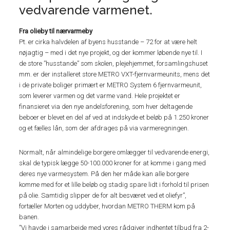
vedvarende varmenet.
Fra olieby til nærvarmeby
Pt. er cirka halvdelen af byens husstande – 72 for at være helt
nøjagtig – med i det nye projekt, og der kommer løbende nye til. I
de store ”husstande” som skolen, plejehjemmet, forsamlingshuset
mm. er der installeret store METRO VXT-fjernvarmeunits, mens det
i de private boliger primært er METRO System 6 fjernvarmeunit,
som leverer varmen og det varme vand. Hele projektet er
finansieret via den nye andelsforening, som hver deltagende
beboer er blevet en del af ved at indskyde et beløb på 1.250 kroner
og et fælles lån, som der afdrages på via varmeregningen.
Normalt, når almindelige borgere omlægger til vedvarende energi,
skal de typisk lægge 50-100.000 kroner for at komme i gang med
deres nye varmesystem. På den her måde kan alle borgere
komme med for et lille beløb og stadig spare lidt i forhold til prisen
på olie. Samtidig slipper de for alt besværet ved et oliefyr”,
fortæller Morten og uddyber, hvordan METRO THERM kom på
banen.
”Vi havde i samarbejde med vores rådgiver indhentet tilbud fra 2-