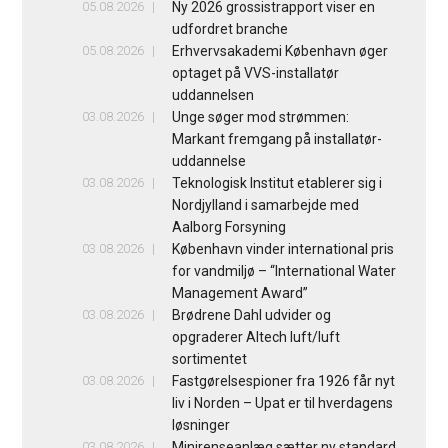
05.08.2026
Ny 2026 grossistrapport viser en
udfordret branche
05.08.2026
Erhvervsakademi København øger
optaget på VVS-installatør
uddannelsen
03.08.2026
Unge søger mod strømmen:
Markant fremgang på installatør-
uddannelse
03.08.2026
Teknologisk Institut etablerer sig i
Nordjylland i samarbejde med
Aalborg Forsyning
03.08.2026
København vinder international pris
for vandmiljø – “International Water
Management Award”
03.08.2026
Brødrene Dahl udvider og
opgraderer Altech luft/luft
sortimentet
03.08.2026
Fastgørelsespioner fra 1926 får nyt
liv i Norden – Upat er til hverdagens
løsninger
03.08.2026
Minirenseanlæg sætter ny standard