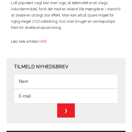
Lidt populært sagt kan man sige, at kølemidlet er en slags
vidundermiddel, fordi det med en relativt lille mængde er i stand til
at skabe en utroligt stor effekt. Man kan altså spare miljøet for
rigtig meget CO2-udledning, hvis man bruger en varmepumpe
frem for direkte el-opvarmning.
Læs hele artiklen
HER
.
TILMELD NYHEDSBREV