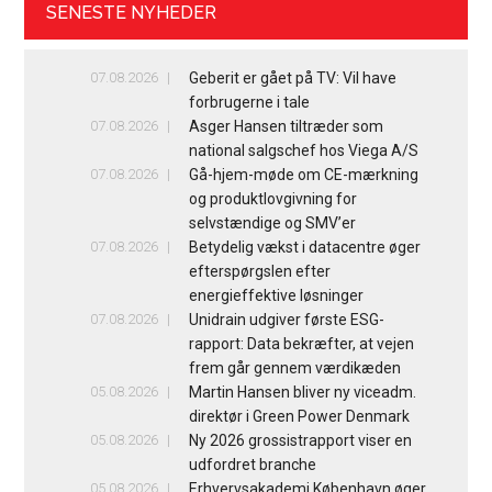
SENESTE NYHEDER
07.08.2026
Geberit er gået på TV: Vil have
forbrugerne i tale
07.08.2026
Asger Hansen tiltræder som
national salgschef hos Viega A/S
07.08.2026
Gå-hjem-møde om CE-mærkning
og produktlovgivning for
selvstændige og SMV’er
07.08.2026
Betydelig vækst i datacentre øger
efterspørgslen efter
energieffektive løsninger
07.08.2026
Unidrain udgiver første ESG-
rapport: Data bekræfter, at vejen
frem går gennem værdikæden
05.08.2026
Martin Hansen bliver ny viceadm.
direktør i Green Power Denmark
05.08.2026
Ny 2026 grossistrapport viser en
udfordret branche
05.08.2026
Erhvervsakademi København øger