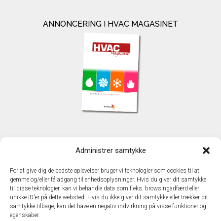
ANNONCERING I HVAC MAGASINET
KONTAKT
Administrer samtykke
TechMedia A/S
Naverland 35
For at give dig de bedste oplevelser bruger vi teknologier som cookies til at
DK - 2600 Glostrup
gemme og/eller få adgang til enhedsoplysninger. Hvis du giver dit samtykke
www.techmedia.dk
til disse teknologier, kan vi behandle data som f.eks. browsingadfærd eller
Telefon: +45 43 24 26 28
unikke ID'er på dette websted. Hvis du ikke giver dit samtykke eller trækker dit
samtykke tilbage, kan det have en negativ indvirkning på visse funktioner og
E-mail:
info@techmedia.dk
egenskaber.
Privatlivspolitik