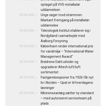
optaget på VVS-installatør
uddannelsen
03.08.2026
Unge søger mod strømmen:
Markant fremgang på installatør-
uddannelse
03.08.2026
Teknologisk Institut etablerer sig i
Nordjylland i samarbejde med
Aalborg Forsyning
03.08.2026
København vinder international pris
for vandmiljø – “International Water
Management Award”
03.08.2026
Brødrene Dahl udvider og
opgraderer Altech luft/luft
sortimentet
03.08.2026
Fastgørelsespioner fra 1926 får nyt
liv i Norden – Upat er til hverdagens
løsninger
03.08.2026
Minirenseanlæg sætter ny standard
– med autoriseret serviceteam på
plads