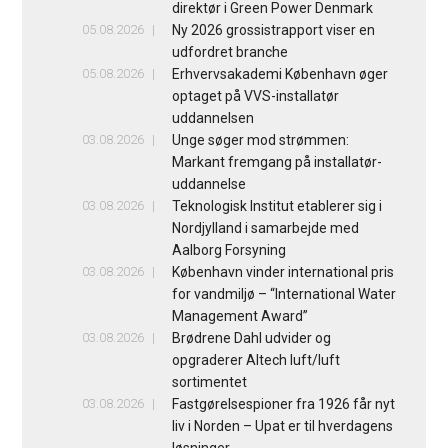
direktør i Green Power Denmark
05.08.2026
Ny 2026 grossistrapport viser en
udfordret branche
05.08.2026
Erhvervsakademi København øger
optaget på VVS-installatør
uddannelsen
03.08.2026
Unge søger mod strømmen:
Markant fremgang på installatør-
uddannelse
03.08.2026
Teknologisk Institut etablerer sig i
Nordjylland i samarbejde med
Aalborg Forsyning
03.08.2026
København vinder international pris
for vandmiljø – “International Water
Management Award”
03.08.2026
Brødrene Dahl udvider og
opgraderer Altech luft/luft
sortimentet
03.08.2026
Fastgørelsespioner fra 1926 får nyt
liv i Norden – Upat er til hverdagens