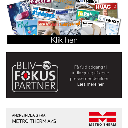
Få fuld adgang til
indlægning af egne
pressemeddelelser...
Læs mere her
ANDRE INDLÆG FRA
METRO THERM A/S