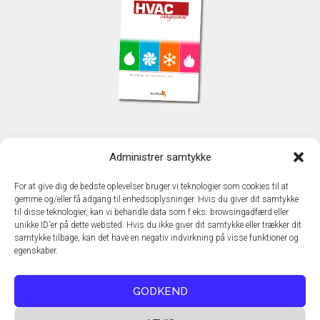
KONTAKT
Administrer samtykke
TechMedia A/S
Naverland 35
For at give dig de bedste oplevelser bruger vi teknologier som cookies til at
DK - 2600 Glostrup
gemme og/eller få adgang til enhedsoplysninger. Hvis du giver dit samtykke
www.techmedia.dk
til disse teknologier, kan vi behandle data som f.eks. browsingadfærd eller
Telefon: +45 43 24 26 28
unikke ID'er på dette websted. Hvis du ikke giver dit samtykke eller trækker dit
samtykke tilbage, kan det have en negativ indvirkning på visse funktioner og
E-mail:
info@techmedia.dk
egenskaber.
Privatlivspolitik
Cookiepolitik
GODKEND