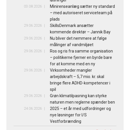
løsninger
03.08.2026
Minirenseanlæg sætter ny standard
– med autoriseret serviceteam på
plads
29.06.2026
SkillsDenmark ansætter
kommende direktør – Jannik Bay
29.06.2026
Nu bliver det nemmere at følge
målinger af vandmiljøet
29.06.2026
Ros og ris fra samme organisation
– politikerne fjerner en byrde bare
for at komme med en ny
29.06.2026
Virksomheder mangler
arbejdskraft – 5,7 mio. kr. skal
bringe flere ADHD-kompetencer i
spil
29.06.2026
Grøn klimatilpasning kan styrke
naturen men reglerne spænder ben
24.06.2026
2025 – et år med udfordringer og
nye løsninger for I/S
Vestforbrænding