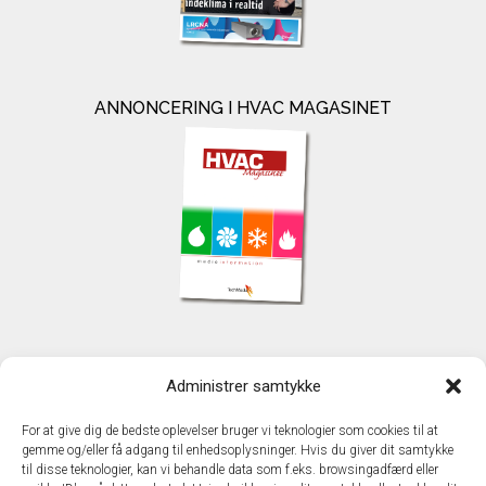
ANNONCERING I HVAC MAGASINET
KONTAKT
Administrer samtykke
TechMedia A/S
Naverland 35
For at give dig de bedste oplevelser bruger vi teknologier som cookies til at
DK - 2600 Glostrup
gemme og/eller få adgang til enhedsoplysninger. Hvis du giver dit samtykke
www.techmedia.dk
til disse teknologier, kan vi behandle data som f.eks. browsingadfærd eller