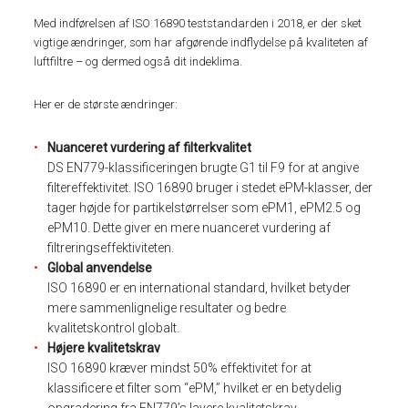
Med indførelsen af ISO 16890 teststandarden i 2018, er der sket
vigtige ændringer, som har afgørende indflydelse på kvaliteten af
luftfiltre – og dermed også dit indeklima.
Her er de største ændringer:
Nuanceret vurdering af filterkvalitet
DS EN779-klassificeringen brugte G1 til F9 for at angive
filtereffektivitet. ISO 16890 bruger i stedet ePM-klasser, der
tager højde for partikelstørrelser som ePM1, ePM2.5 og
ePM10. Dette giver en mere nuanceret vurdering af
filtreringseffektiviteten.
Global anvendelse
ISO 16890 er en international standard, hvilket betyder
mere sammenlignelige resultater og bedre
kvalitetskontrol globalt.
Højere kvalitetskrav
ISO 16890 kræver mindst 50% effektivitet for at
klassificere et filter som “ePM,” hvilket er en betydelig
opgradering fra EN779’s lavere kvalitetskrav.