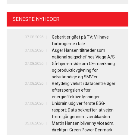
SENESTE NYHEDER
07.08.2026
Geberit er gået på TV: Vil have
forbrugerne i tale
07.08.2026
Asger Hansen tiltræder som
national salgschef hos Viega A/S
07.08.2026
Gå-hjem-møde om CE-mærkning
og produktlovgivning for
selvstændige og SMV’er
07.08.2026
Betydelig vækst i datacentre øger
efterspørgslen efter
energieffektive løsninger
07.08.2026
Unidrain udgiver første ESG-
rapport: Data bekræfter, at vejen
frem går gennem værdikæden
05.08.2026
Martin Hansen bliver ny viceadm.
direktør i Green Power Denmark