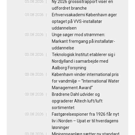
05.08.2026
Ny 2026 grossistrapport viser en
udfordret branche
05.08.2026
Erhvervsakademi København øger
optaget på VVS-installatør
uddannelsen
03.08.2026
Unge søger mod strømmen:
Markant fremgang på installatør-
uddannelse
03.08.2026
Teknologisk Institut etablerer sig i
Nordjylland i samarbejde med
Aalborg Forsyning
03.08.2026
København vinder international pris
for vandmiljø – “International Water
Management Award”
03.08.2026
Brødrene Dahl udvider og
opgraderer Altech luft/luft
sortimentet
03.08.2026
Fastgørelsespioner fra 1926 får nyt
liv i Norden – Upat er til hverdagens
løsninger
03.08.2026
Minirenseanlæg sætter ny standard