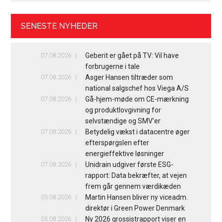
SENESTE NYHEDER
07.08.2026
Geberit er gået på TV: Vil have
forbrugerne i tale
07.08.2026
Asger Hansen tiltræder som
national salgschef hos Viega A/S
07.08.2026
Gå-hjem-møde om CE-mærkning
og produktlovgivning for
selvstændige og SMV’er
07.08.2026
Betydelig vækst i datacentre øger
efterspørgslen efter
energieffektive løsninger
07.08.2026
Unidrain udgiver første ESG-
rapport: Data bekræfter, at vejen
frem går gennem værdikæden
05.08.2026
Martin Hansen bliver ny viceadm.
direktør i Green Power Denmark
05.08.2026
Ny 2026 grossistrapport viser en