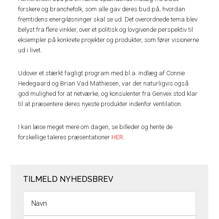
forskere og branchefolk, som alle gav deres bud på, hvordan
fremtidens energiløsninger skal se ud. Det overordnede tema blev
belyst fra flere vinkler, over et politisk og lovgivende perspektiv til
eksempler på konkrete projekter og produkter, som fører visionerne
ud i livet.
Udover et stærkt fagligt program med bl.a. indlæg af Connie
Hedegaard og Brian Vad Mathiesen, var der naturligvis også
god mulighed for at netværke, og konsulenter fra Genvex stod klar
til at præsentere deres nyeste produkter indenfor ventilation.
I kan læse meget mere om dagen, se billeder og hente de
forskellige taleres præsentationer
HER
.
TILMELD NYHEDSBREV