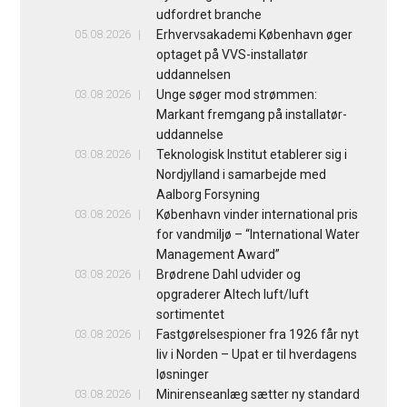
udfordret branche
05.08.2026
Erhvervsakademi København øger
optaget på VVS-installatør
uddannelsen
03.08.2026
Unge søger mod strømmen:
Markant fremgang på installatør-
uddannelse
03.08.2026
Teknologisk Institut etablerer sig i
Nordjylland i samarbejde med
Aalborg Forsyning
03.08.2026
København vinder international pris
for vandmiljø – “International Water
Management Award”
03.08.2026
Brødrene Dahl udvider og
opgraderer Altech luft/luft
sortimentet
03.08.2026
Fastgørelsespioner fra 1926 får nyt
liv i Norden – Upat er til hverdagens
løsninger
03.08.2026
Minirenseanlæg sætter ny standard