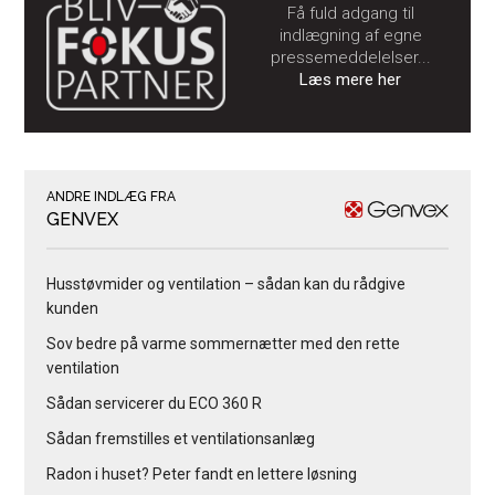
Få fuld adgang til
indlægning af egne
pressemeddelelser...
Læs mere her
ANDRE INDLÆG FRA
GENVEX
Husstøvmider og ventilation – sådan kan du rådgive
kunden
Sov bedre på varme sommernætter med den rette
ventilation
Sådan servicerer du ECO 360 R
Sådan fremstilles et ventilationsanlæg
Radon i huset? Peter fandt en lettere løsning