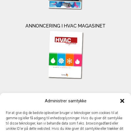
ANNONCERING I HVAC MAGASINET
KONTAKT
Administrer samtykke
TechMedia A/S
Naverland 35
For at give dig de bedste oplevelser bruger vi teknologier som cookies til at
DK - 2600 Glostrup
gemme og/eller få adgang til enhedsoplysninger. Hvis du giver dit samtykke
www.techmedia.dk
til disse teknologier, kan vi behandle data som f.eks. browsingadfærd eller
Telefon: +45 43 24 26 28
unikke ID'er på dette websted. Hvis du ikke giver dit samtykke eller trækker dit