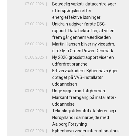
07.08.2026
Betydelig vækst i datacentre øger
efterspørgslen efter
energieffektive løsninger
07.08.2026
Unidrain udgiver første ESG-
rapport: Data bekræfter, at vejen
frem går gennem værdikæden
05.08.2026
Martin Hansen bliver ny viceadm.
direktør i Green Power Denmark
05.08.2026
Ny 2026 grossistrapport viser en
udfordret branche
05.08.2026
Erhvervsakademi København øger
optaget på VVS-installatør
uddannelsen
03.08.2026
Unge søger mod strømmen:
Markant fremgang på installatør-
uddannelse
03.08.2026
Teknologisk Institut etablerer sig i
Nordjylland i samarbejde med
Aalborg Forsyning
03.08.2026
København vinder international pris