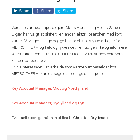
Share
Share
Share
Vores to varmepumpesælgere Claus Hansen og Henrik Simon
Elkjær har valgt at skifte til en anden aktør i branchen med kort
varsel. Vi vil gerne sige begge tak for et stor stykke arbejde for
METRO THERM og held og lykke i det fremtidige virke og informerer
vores kunder om at METRO THERM igen i 2020 vil servicere vores
kunder på bedste vis.
Er du interesseret i at arbejde som varmepumpesælger hos
METRO THERM, kan du søge de to ledige stillinger her:
Key Account Manager, Midt og Nordjylland
Key Account Manager, Sydjylland og Fyn
Eventuelle spørgsmål kan stilles til Christian Brydensholt.