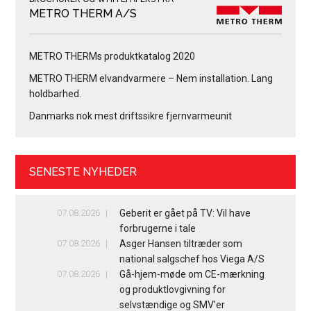
METRO THERM A/S
METRO THERMs produktkatalog 2020
METRO THERM elvandvarmere – Nem installation. Lang
holdbarhed.
Danmarks nok mest driftssikre fjernvarmeunit
SENESTE NYHEDER
07.08.2026
Geberit er gået på TV: Vil have
forbrugerne i tale
07.08.2026
Asger Hansen tiltræder som
national salgschef hos Viega A/S
07.08.2026
Gå-hjem-møde om CE-mærkning
og produktlovgivning for
selvstændige og SMV’er