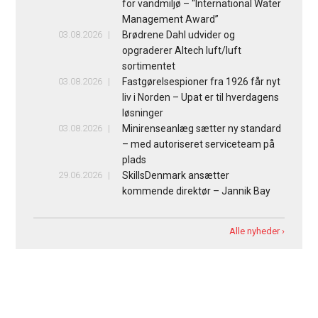
for vandmiljø – “International Water
Management Award”
03.08.2026
Brødrene Dahl udvider og
opgraderer Altech luft/luft
sortimentet
03.08.2026
Fastgørelsespioner fra 1926 får nyt
liv i Norden – Upat er til hverdagens
løsninger
03.08.2026
Minirenseanlæg sætter ny standard
– med autoriseret serviceteam på
plads
29.06.2026
SkillsDenmark ansætter
kommende direktør – Jannik Bay
Alle nyheder ›