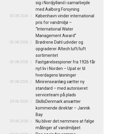
sig i Nordjylland i samarbejde
med Aalborg Forsyning
03.08.2026
København vinder international
pris for vandmiljø –
“International Water
Management Award”
03.08.2026
Brødrene Dahl udvider og
opgraderer Altech luft/luft
sortimentet
03.08.2026
Fastgørelsespioner fra 1926 får
nyt liv i Norden – Upat er til
hverdagens løsninger
03.08.2026
Minirenseanlæg sætter ny
standard – med autoriseret
serviceteam på plads
29.06.2026
SkillsDenmark ansætter
kommende direktør – Jannik
Bay
29.06.2026
Nu bliver det nemmere at følge
målinger af vandmiljøet