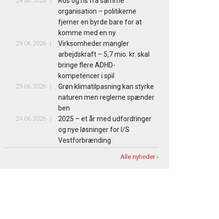
29.06.2026
Ros og ris fra samme
organisation – politikerne
fjerner en byrde bare for at
komme med en ny
29.06.2026
Virksomheder mangler
arbejdskraft – 5,7 mio. kr. skal
bringe flere ADHD-
kompetencer i spil
29.06.2026
Grøn klimatilpasning kan styrke
naturen men reglerne spænder
ben
24.06.2026
2025 – et år med udfordringer
og nye løsninger for I/S
Vestforbrænding
Alle nyheder ›