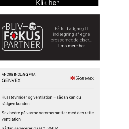
Få fuld adgang til
indlægning af egne
pressemeddelelser...
Læs mere her
ANDRE INDLÆG FRA
GENVEX
Husstøvmider og ventilation – sådan kan du
rådgive kunden
Sov bedre på varme sommernætter med den rette
ventilation
Sådan servicerer du ECO 360 R