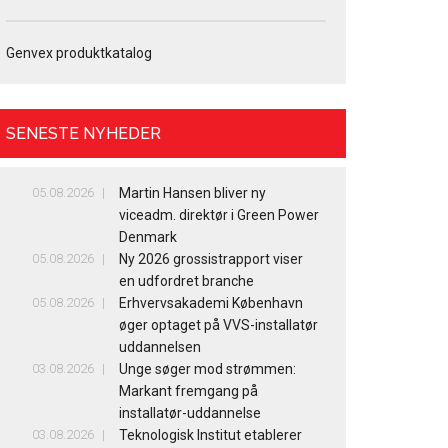
Genvex produktkatalog
SENESTE NYHEDER
05.08.2026
Martin Hansen bliver ny
viceadm. direktør i Green Power
Denmark
05.08.2026
Ny 2026 grossistrapport viser
en udfordret branche
05.08.2026
Erhvervsakademi København
øger optaget på VVS-installatør
uddannelsen
03.08.2026
Unge søger mod strømmen:
Markant fremgang på
installatør-uddannelse
03.08.2026
Teknologisk Institut etablerer