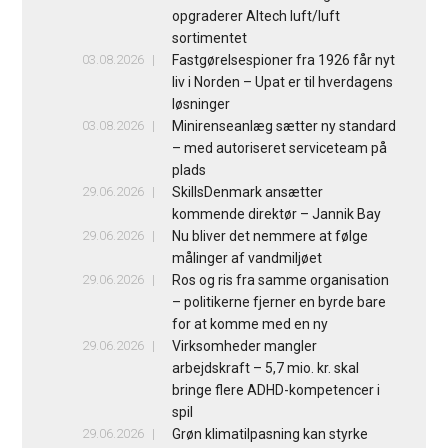
opgraderer Altech luft/luft
sortimentet
03.08.2026
Fastgørelsespioner fra 1926 får nyt
liv i Norden – Upat er til hverdagens
løsninger
03.08.2026
Minirenseanlæg sætter ny standard
– med autoriseret serviceteam på
plads
29.06.2026
SkillsDenmark ansætter
kommende direktør – Jannik Bay
29.06.2026
Nu bliver det nemmere at følge
målinger af vandmiljøet
29.06.2026
Ros og ris fra samme organisation
– politikerne fjerner en byrde bare
for at komme med en ny
29.06.2026
Virksomheder mangler
arbejdskraft – 5,7 mio. kr. skal
bringe flere ADHD-kompetencer i
spil
29.06.2026
Grøn klimatilpasning kan styrke