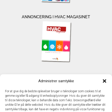
ANNONCERING I HVAC MAGASINET
KONTAKT
Administrer samtykke
TechMedia A/S
Naverland 35
For at give dig de bedste oplevelser bruger vi teknologier som cookies til at
DK - 2600 Glostrup
gemme og/eller få adgang til enhedsoplysninger. Hvis du giver dit samtykke
www.techmedia.dk
til disse teknologier, kan vi behandle data som f.eks. browsingadfærd eller
Telefon: +45 43 24 26 28
unikke ID'er på dette websted. Hvis du ikke giver dit samtykke eller trækker dit
samtykke tilbage, kan det have en negativ indvirkning på visse funktioner og
E-mail:
info@techmedia.dk