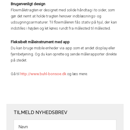
Brugervenligt design
Flowmåletragten er designet med solide håndtag i to sider, som
gør det nemt at holde tragten henover indblæsnings- og
udsugningsarmaturer. Til flowmåleren fås stativ på hjul, der kan
indstilles i højden og let køres rundt fra målested til målested.
Fleksibelt måleinstrument med app
Du kan bruge mobile enheder via app som et andet display eller
fjernbetjening. Og du kan oprette og sende målerapporter direkte
på stedet.
Gå til
http://www.buhl-bonsoe.dk
og læs mere.
TILMELD NYHEDSBREV