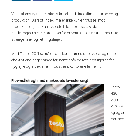
Ventilationssystemer skal sikre et godt indeklima til arbejde og
produktion. Dårligt indeklima er ikke kun en trussel mod
produktionen, det kan i værste tilfælde også skade
medarbejdernes helbred. Derfor er ventilationsanlæg underlagt
strenge krav og retningslinjer.
Med Testo 420 flowmåletragt kan man nu ubesværet og mere
effektivt end nogensinde før, nemt opfylde retningslinjerne for
hygiejne og indeklima i industrien, kontorer eller renrum.
Flowmåletragt med markedets laveste vægt
Testo
420
vejer
kun 2.9
kg og er
dermed