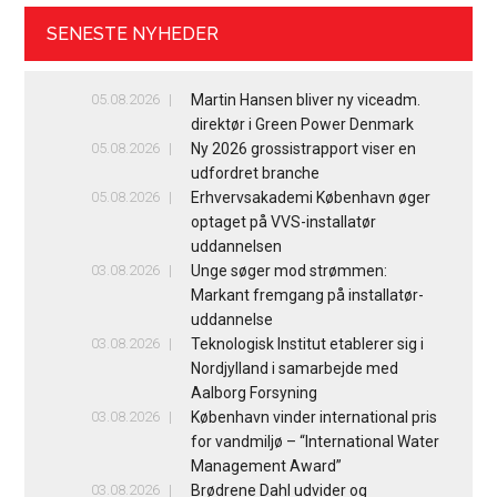
SENESTE NYHEDER
05.08.2026
Martin Hansen bliver ny viceadm.
direktør i Green Power Denmark
05.08.2026
Ny 2026 grossistrapport viser en
udfordret branche
05.08.2026
Erhvervsakademi København øger
optaget på VVS-installatør
uddannelsen
03.08.2026
Unge søger mod strømmen:
Markant fremgang på installatør-
uddannelse
03.08.2026
Teknologisk Institut etablerer sig i
Nordjylland i samarbejde med
Aalborg Forsyning
03.08.2026
København vinder international pris
for vandmiljø – “International Water
Management Award”
03.08.2026
Brødrene Dahl udvider og