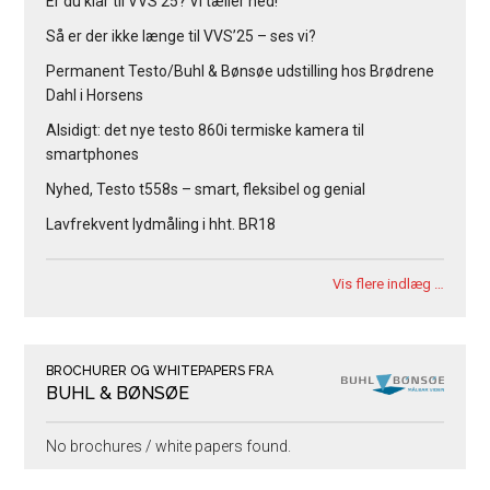
Er du klar til VVS’25? Vi tæller ned!
Så er der ikke længe til VVS’25 – ses vi?
Permanent Testo/Buhl & Bønsøe udstilling hos Brødrene
Dahl i Horsens
Alsidigt: det nye testo 860i termiske kamera til
smartphones
Nyhed, Testo t558s – smart, fleksibel og genial
Lavfrekvent lydmåling i hht. BR18
Vis flere indlæg …
BROCHURER OG WHITEPAPERS FRA
BUHL & BØNSØE
No brochures / white papers found.