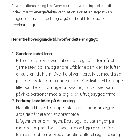
Et ventilationsanlæg fra Genvex er en investering i et sundt
indeklima og energieffektiv ventilation. For at anlægget kan
fungere optimalt, er det dog afgørende, at filteret udskiftes
regelmæssigt.
Her er tre hovedgrunde til, hvorfor dette er vigtigt:
Sundere indeklima
Filteret i et Genvex-ventilationsanlæg har til formål at
fjerne støv, pollen, og andre luftbårne partikler, før luften
cirkulerer i dit hjem. Over tid bliver filteret fyldt med disse
partikler, hvilket kan reducere dets effektivitet. Et tilstoppet
filter kan føre til forringet luftkvalitet, hvilket især kan
påvirke personer med allergi eller luftvejssygdomme.
Forlæng levetiden på dit anlæg
Når filteret bliver tilstoppet, skal ventilationsanlægget
arbejde hårdere for at opretholde
luftgennemstrømningen. Dette øger belastningen på
motoren og kan føre til øget slid og højere risiko for
tekniske problemer. Ved at udskifte filteret regelmæssigt