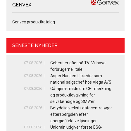
GENVEX
Genvex produktkatalog
SENESTE NYHEDER
07.08.2026
Geberit er gået på TV: Vil have
forbrugerne i tale
07.08.2026
Asger Hansen tiltræder som
national salgschef hos Viega A/S
07.08.2026
Gå-hjem-møde om CE-mærkning
og produktlovgivning for
selvstændige og SMV’er
07.08.2026
Betydelig vækst i datacentre øger
efterspørgslen efter
energieffektive løsninger
07.08.2026
Unidrain udgiver første ESG-