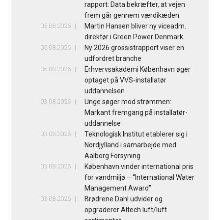
rapport: Data bekræfter, at vejen
frem går gennem værdikæden
05.08.2026
Martin Hansen bliver ny viceadm.
direktør i Green Power Denmark
05.08.2026
Ny 2026 grossistrapport viser en
udfordret branche
05.08.2026
Erhvervsakademi København øger
optaget på VVS-installatør
uddannelsen
03.08.2026
Unge søger mod strømmen:
Markant fremgang på installatør-
uddannelse
03.08.2026
Teknologisk Institut etablerer sig i
Nordjylland i samarbejde med
Aalborg Forsyning
03.08.2026
København vinder international pris
for vandmiljø – “International Water
Management Award”
03.08.2026
Brødrene Dahl udvider og
opgraderer Altech luft/luft