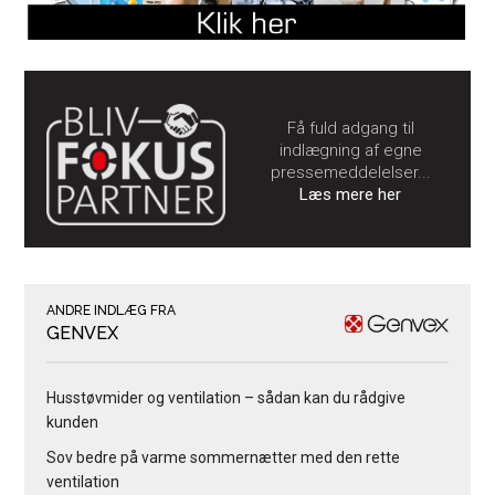
Få fuld adgang til
indlægning af egne
pressemeddelelser...
Læs mere her
ANDRE INDLÆG FRA
GENVEX
Husstøvmider og ventilation – sådan kan du rådgive
kunden
Sov bedre på varme sommernætter med den rette
ventilation