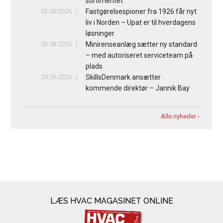
sortimentet
03.08.2026
Fastgørelsespioner fra 1926 får nyt
liv i Norden – Upat er til hverdagens
løsninger
03.08.2026
Minirenseanlæg sætter ny standard
– med autoriseret serviceteam på
plads
29.06.2026
SkillsDenmark ansætter
kommende direktør – Jannik Bay
Alle nyheder ›
LÆS HVAC MAGASINET ONLINE