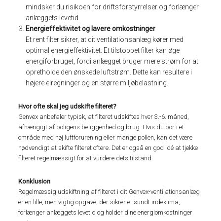
mindsker du risikoen for driftsforstyrrelser og forlænger
anlæggets levetid.
Energieffektivitet og lavere omkostninger
Et rent filter sikrer, at dit ventilationsanlæg kører med
optimal energieffektivitet. Et tilstoppet filter kan øge
energiforbruget, fordi anlægget bruger mere strøm for at
opretholde den ønskede luftstrøm. Dette kan resultere i
højere elregninger og en større miljøbelastning.
Hvor ofte skal jeg udskifte filteret?
Genvex anbefaler typisk, at filteret udskiftes hver 3.-6. måned,
afhængigt af boligens beliggenhed og brug. Hvis du bor i et
område med høj luftforurening eller mange pollen, kan det være
nødvendigt at skifte filteret oftere. Det er også en god idé at tjekke
filteret regelmæssigt for at vurdere dets tilstand.
Konklusion
Regelmæssig udskiftning af filteret i dit Genvex-ventilationsanlæg
er en lille, men vigtig opgave, der sikrer et sundt indeklima,
forlænger anlæggets levetid og holder dine energiomkostninger