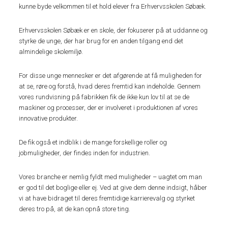
kunne byde velkommen til et hold elever fra Erhvervsskolen Søbæk.
Erhvervsskolen Søbæk er en skole, der fokuserer på at uddanne og
styrke de unge, der har brug for en anden tilgang end det
almindelige skolemiljø.
For disse unge mennesker er det afgørende at få muligheden for
at se, røre og forstå, hvad deres fremtid kan indeholde. Gennem
vores rundvisning på fabrikken fik de ikke kun lov til at se de
maskiner og processer, der er involveret i produktionen af vores
innovative produkter.
De fik også et indblik i de mange forskellige roller og
jobmuligheder, der findes inden for industrien.
Vores branche er nemlig fyldt med muligheder – uagtet om man
er god til det boglige eller ej. Ved at give dem denne indsigt, håber
vi at have bidraget til deres fremtidige karrierevalg og styrket
deres tro på, at de kan opnå store ting.