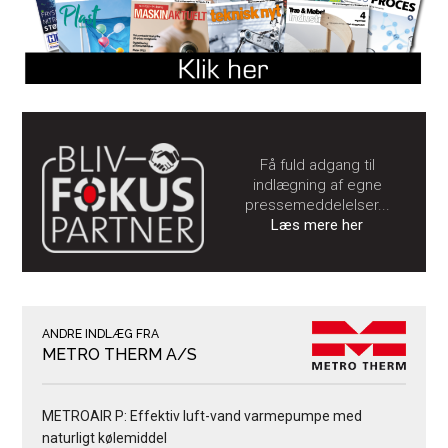
Få fuld adgang til
indlægning af egne
pressemeddelelser...
Læs mere her
ANDRE INDLÆG FRA
METRO THERM A/S
METROAIR P: Effektiv luft-vand varmepumpe med
naturligt kølemiddel