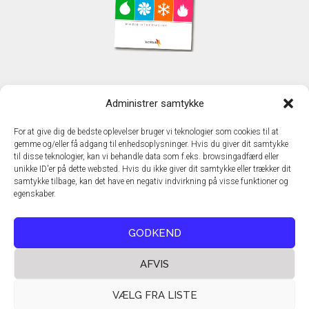
KONTAKT
Administrer samtykke
TechMedia A/S
Naverland 35
For at give dig de bedste oplevelser bruger vi teknologier som cookies til at
DK - 2600 Glostrup
gemme og/eller få adgang til enhedsoplysninger. Hvis du giver dit samtykke
www.techmedia.dk
til disse teknologier, kan vi behandle data som f.eks. browsingadfærd eller
Telefon: +45 43 24 26 28
unikke ID'er på dette websted. Hvis du ikke giver dit samtykke eller trækker dit
samtykke tilbage, kan det have en negativ indvirkning på visse funktioner og
E-mail:
info@techmedia.dk
egenskaber.
Privatlivspolitik
Cookiepolitik
GODKEND
AFVIS
VÆLG FRA LISTE