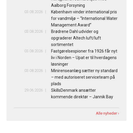
Aalborg Forsyning
03.08.2026
København vinder international pris
for vandmiljø – “International Water
Management Award”
03.08.2026
Brødrene Dahl udvider og
opgraderer Altech luft/luft
sortimentet
03.08.2026
Fastgørelsespioner fra 1926 får nyt
liv i Norden – Upat er til hverdagens
løsninger
03.08.2026
Minirenseanlæg sætter ny standard
– med autoriseret serviceteam på
plads
29.06.2026
SkillsDenmark ansætter
kommende direktør – Jannik Bay
Alle nyheder ›