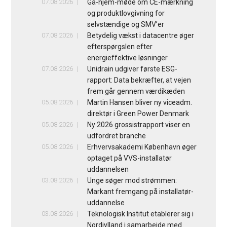
07.08.2026
Gå-hjem-møde om CE-mærkning
og produktlovgivning for
selvstændige og SMV’er
07.08.2026
Betydelig vækst i datacentre øger
efterspørgslen efter
energieffektive løsninger
07.08.2026
Unidrain udgiver første ESG-
rapport: Data bekræfter, at vejen
frem går gennem værdikæden
05.08.2026
Martin Hansen bliver ny viceadm.
direktør i Green Power Denmark
05.08.2026
Ny 2026 grossistrapport viser en
udfordret branche
05.08.2026
Erhvervsakademi København øger
optaget på VVS-installatør
uddannelsen
03.08.2026
Unge søger mod strømmen:
Markant fremgang på installatør-
uddannelse
03.08.2026
Teknologisk Institut etablerer sig i
Nordjylland i samarbejde med