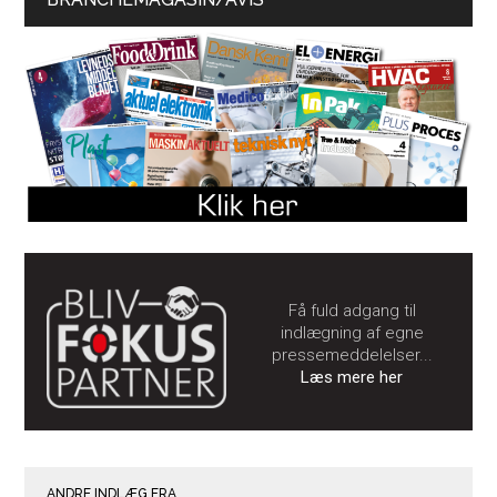
Få fuld adgang til
indlægning af egne
pressemeddelelser...
Læs mere her
ANDRE INDLÆG FRA