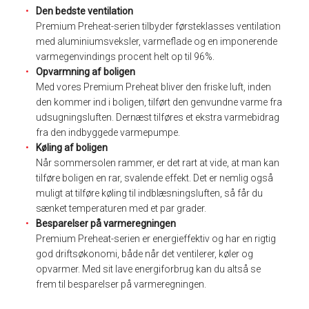
Den bedste ventilation
Premium Preheat-serien tilbyder førsteklasses ventilation
med aluminiumsveksler, varmeflade og en imponerende
varmegenvindings procent helt op til 96%.
Opvarmning af boligen
Med vores Premium Preheat bliver den friske luft, inden
den kommer ind i boligen, tilført den genvundne varme fra
udsugningsluften. Dernæst tilføres et ekstra varmebidrag
fra den indbyggede varmepumpe.
Køling af boligen
Når sommersolen rammer, er det rart at vide, at man kan
tilføre boligen en rar, svalende effekt. Det er nemlig også
muligt at tilføre køling til indblæsningsluften, så får du
sænket temperaturen med et par grader.
Besparelser på varmeregningen
Premium Preheat-serien er energieffektiv og har en rigtig
god driftsøkonomi, både når det ventilerer, køler og
opvarmer. Med sit lave energiforbrug kan du altså se
frem til besparelser på varmeregningen.