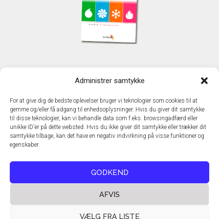
KONTAKT
Administrer samtykke
TechMedia A/S
Naverland 35
For at give dig de bedste oplevelser bruger vi teknologier som cookies til at
DK - 2600 Glostrup
gemme og/eller få adgang til enhedsoplysninger. Hvis du giver dit samtykke
www.techmedia.dk
til disse teknologier, kan vi behandle data som f.eks. browsingadfærd eller
Telefon: +45 43 24 26 28
unikke ID'er på dette websted. Hvis du ikke giver dit samtykke eller trækker dit
samtykke tilbage, kan det have en negativ indvirkning på visse funktioner og
E-mail:
info@techmedia.dk
egenskaber.
Privatlivspolitik
Cookiepolitik
GODKEND
AFVIS
VÆLG FRA LISTE