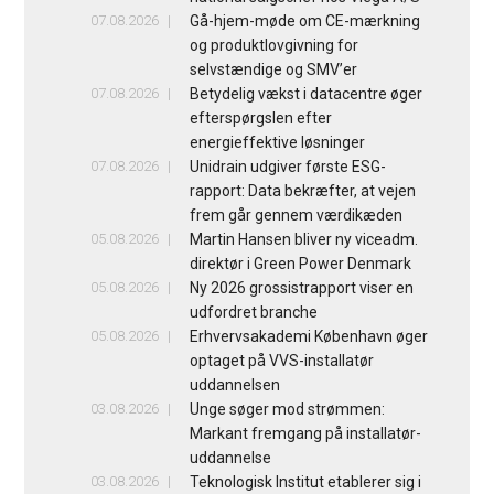
07.08.2026
Gå-hjem-møde om CE-mærkning
og produktlovgivning for
selvstændige og SMV’er
07.08.2026
Betydelig vækst i datacentre øger
efterspørgslen efter
energieffektive løsninger
07.08.2026
Unidrain udgiver første ESG-
rapport: Data bekræfter, at vejen
frem går gennem værdikæden
05.08.2026
Martin Hansen bliver ny viceadm.
direktør i Green Power Denmark
05.08.2026
Ny 2026 grossistrapport viser en
udfordret branche
05.08.2026
Erhvervsakademi København øger
optaget på VVS-installatør
uddannelsen
03.08.2026
Unge søger mod strømmen:
Markant fremgang på installatør-
uddannelse
03.08.2026
Teknologisk Institut etablerer sig i