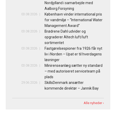
Nordjylland i samarbejde med
Aalborg Forsyning
03.08.2026
København vinder international pris
for vandmiljø – “International Water
Management Award”
03.08.2026
Brødrene Dahl udvider og
opgraderer Altech luft/luft
sortimentet
03.08.2026
Fastgørelsespioner fra 1926 får nyt
liv i Norden – Upat er til hverdagens
løsninger
03.08.2026
Minirenseanlæg sætter ny standard
– med autoriseret serviceteam på
plads
29.06.2026
SkillsDenmark ansætter
kommende direktør – Jannik Bay
Alle nyheder ›