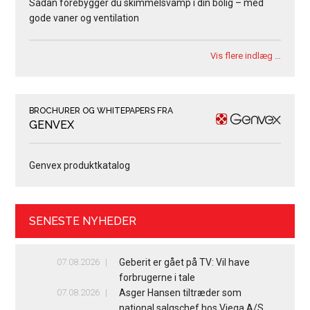
Sådan forebygger du skimmelsvamp i din bolig – med
gode vaner og ventilation
Vis flere indlæg …
BROCHURER OG WHITEPAPERS FRA
GENVEX
Genvex produktkatalog
SENESTE NYHEDER
07.08.2026
Geberit er gået på TV: Vil have
forbrugerne i tale
07.08.2026
Asger Hansen tiltræder som
national salgschef hos Viega A/S