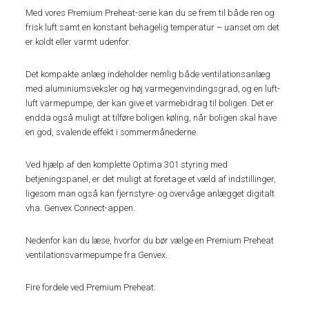
Med vores Premium Preheat-serie kan du se frem til både ren og
frisk luft samt en konstant behagelig temperatur – uanset om det
er koldt eller varmt udenfor.
Det kompakte anlæg indeholder nemlig både ventilationsanlæg
med aluminiumsveksler og høj varmegenvindingsgrad, og en luft-
luft varmepumpe, der kan give et varmebidrag til boligen. Det er
endda også muligt at tilføre boligen køling, når boligen skal have
en god, svalende effekt i sommermånederne.
Ved hjælp af den komplette Optima 301 styring med
betjeningspanel, er det muligt at foretage et væld af indstillinger,
ligesom man også kan fjernstyre- og overvåge anlægget digitalt
vha. Genvex Connect-appen.
Nedenfor kan du læse, hvorfor du bør vælge en Premium Preheat
ventilationsvarmepumpe fra Genvex.
Fire fordele ved Premium Preheat: