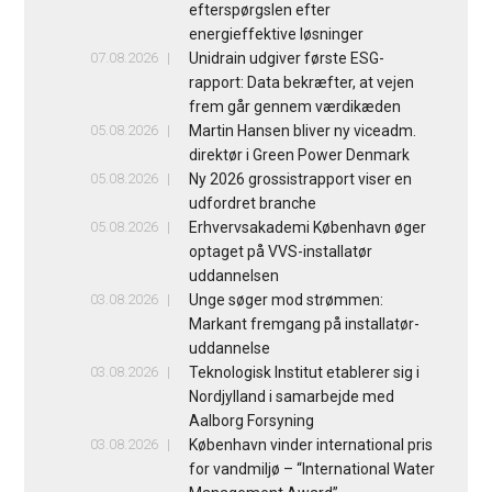
efterspørgslen efter
energieffektive løsninger
07.08.2026
Unidrain udgiver første ESG-
rapport: Data bekræfter, at vejen
frem går gennem værdikæden
05.08.2026
Martin Hansen bliver ny viceadm.
direktør i Green Power Denmark
05.08.2026
Ny 2026 grossistrapport viser en
udfordret branche
05.08.2026
Erhvervsakademi København øger
optaget på VVS-installatør
uddannelsen
03.08.2026
Unge søger mod strømmen:
Markant fremgang på installatør-
uddannelse
03.08.2026
Teknologisk Institut etablerer sig i
Nordjylland i samarbejde med
Aalborg Forsyning
03.08.2026
København vinder international pris
for vandmiljø – “International Water