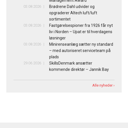
Management Award”
03.08.2026
Brødrene Dahl udvider og
opgraderer Altech luft/luft
sortimentet
03.08.2026
Fastgørelsespioner fra 1926 får nyt
liv i Norden – Upat er til hverdagens
løsninger
03.08.2026
Minirenseanlæg sætter ny standard
– med autoriseret serviceteam på
plads
29.06.2026
SkillsDenmark ansætter
kommende direktør – Jannik Bay
Alle nyheder ›