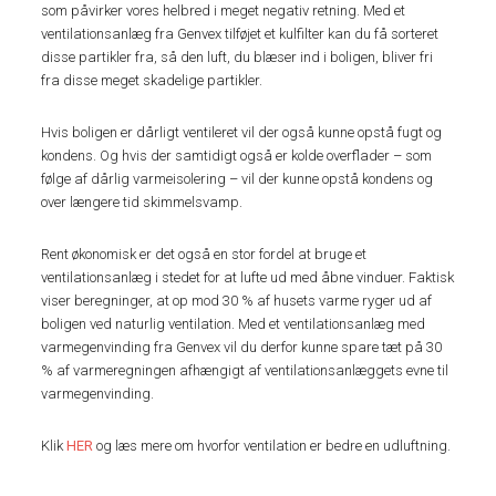
som påvirker vores helbred i meget negativ retning. Med et
ventilationsanlæg fra Genvex tilføjet et kulfilter kan du få sorteret
disse partikler fra, så den luft, du blæser ind i boligen, bliver fri
fra disse meget skadelige partikler.
Hvis boligen er dårligt ventileret vil der også kunne opstå fugt og
kondens. Og hvis der samtidigt også er kolde overflader – som
følge af dårlig varmeisolering – vil der kunne opstå kondens og
over længere tid skimmelsvamp.
Rent økonomisk er det også en stor fordel at bruge et
ventilationsanlæg i stedet for at lufte ud med åbne vinduer. Faktisk
viser beregninger, at op mod 30 % af husets varme ryger ud af
boligen ved naturlig ventilation. Med et ventilationsanlæg med
varmegenvinding fra Genvex vil du derfor kunne spare tæt på 30
% af varmeregningen afhængigt af ventilationsanlæggets evne til
varmegenvinding.
Klik
HER
og læs mere om hvorfor ventilation er bedre en udluftning.