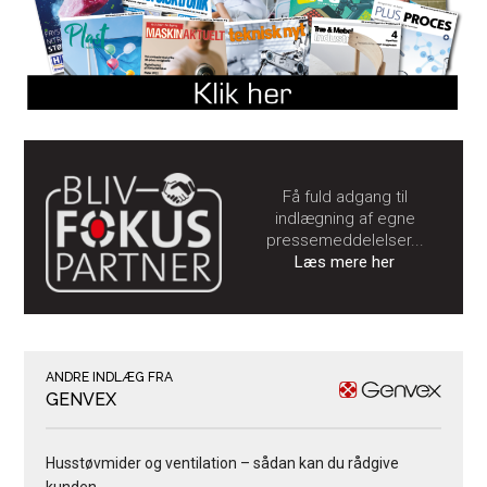
Få fuld adgang til
indlægning af egne
pressemeddelelser...
Læs mere her
ANDRE INDLÆG FRA
GENVEX
Husstøvmider og ventilation – sådan kan du rådgive
kunden