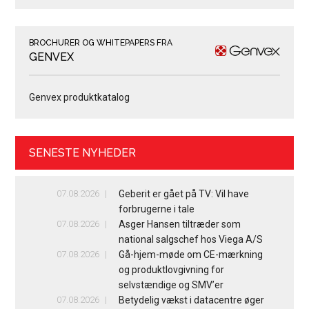
BROCHURER OG WHITEPAPERS FRA
GENVEX
Genvex produktkatalog
SENESTE NYHEDER
07.08.2026
Geberit er gået på TV: Vil have
forbrugerne i tale
07.08.2026
Asger Hansen tiltræder som
national salgschef hos Viega A/S
07.08.2026
Gå-hjem-møde om CE-mærkning
og produktlovgivning for
selvstændige og SMV’er
07.08.2026
Betydelig vækst i datacentre øger