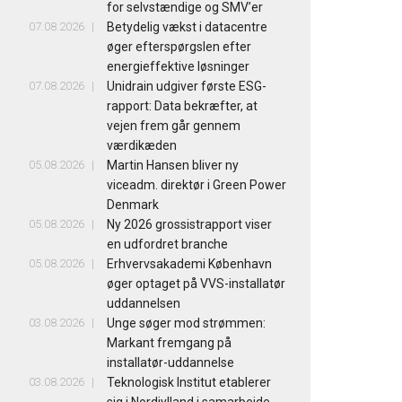
for selvstændige og SMV’er
07.08.2026
Betydelig vækst i datacentre
øger efterspørgslen efter
energieffektive løsninger
07.08.2026
Unidrain udgiver første ESG-
rapport: Data bekræfter, at
vejen frem går gennem
værdikæden
05.08.2026
Martin Hansen bliver ny
viceadm. direktør i Green Power
Denmark
05.08.2026
Ny 2026 grossistrapport viser
en udfordret branche
05.08.2026
Erhvervsakademi København
øger optaget på VVS-installatør
uddannelsen
03.08.2026
Unge søger mod strømmen:
Markant fremgang på
installatør-uddannelse
03.08.2026
Teknologisk Institut etablerer
sig i Nordjylland i samarbejde