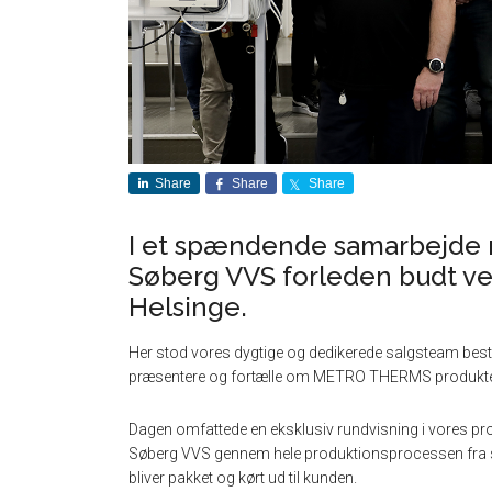
Share
Share
Share
I et spændende samarbejde 
Søberg VVS forleden budt ve
Helsinge.
Her stod vores dygtige og dedikerede salgsteam beståe
præsentere og fortælle om METRO THERMS produkte
Dagen omfattede en eksklusiv rundvisning i vores prod
Søberg VVS gennem hele produktionsprocessen fra smed
bliver pakket og kørt ud til kunden.