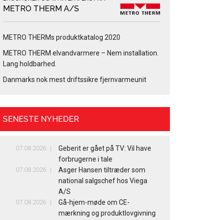
METRO THERM A/S
METRO THERMs produktkatalog 2020
METRO THERM elvandvarmere – Nem installation.
Lang holdbarhed.
Danmarks nok mest driftssikre fjernvarmeunit
SENESTE NYHEDER
07.08.2026
Geberit er gået på TV: Vil have
forbrugerne i tale
07.08.2026
Asger Hansen tiltræder som
national salgschef hos Viega
A/S
07.08.2026
Gå-hjem-møde om CE-
mærkning og produktlovgivning