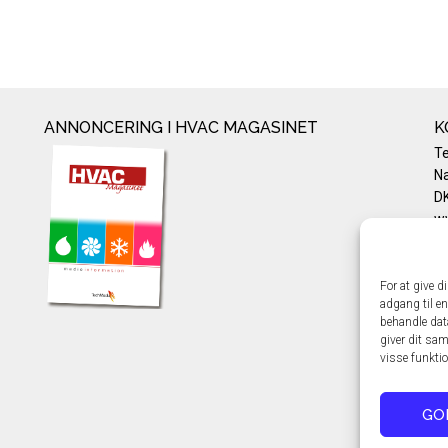
ANNONCERING I HVAC MAGASINET
K
T
Na
DK
w
Te
E-
Pr
For at give d
adgang til en
Co
behandle dat
giver dit sam
visse funkti
GO