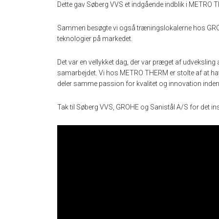
Dette gav Søberg VVS et indgående indblik i METR
Sammen besøgte vi også træningslokalerne hos GROHE
teknologier på markedet.
Det var en vellykket dag, der var præget af udveksling 
samarbejdet. Vi hos METRO THERM er stolte af at h
deler samme passion for kvalitet og innovation inde
Tak til Søberg VVS, GROHE og Sanistål A/S for det in