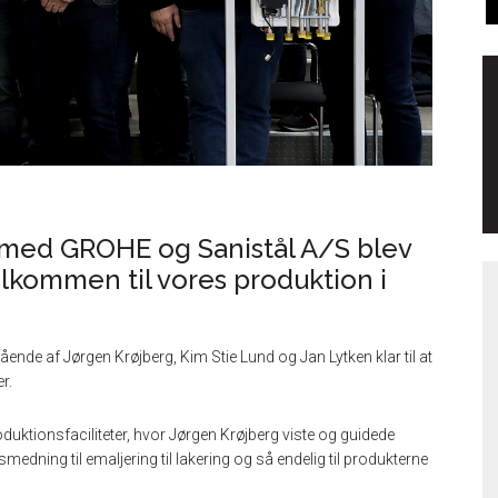
med GROHE og Sanistål A/S blev
lkommen til vores produktion i
nde af Jørgen Krøjberg, Kim Stie Lund og Jan Lytken klar til at
r.
uktionsfaciliteter, hvor Jørgen Krøjberg viste og guidede
ning til emaljering til lakering og så endelig til produkterne