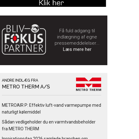
Få fuld adgang til
indlægning af egne
pressemeddelelser...
Læs mere her
ANDRE INDLÆG FRA
METRO THERM A/S
METROAIR P: Effektiv luft-vand varmepumpe med
naturligt kølemiddel
Sådan vedligeholder du en varmtvandsbeholder
fra METRO THERM
Inspirationsdag 2026 samlede branchen om