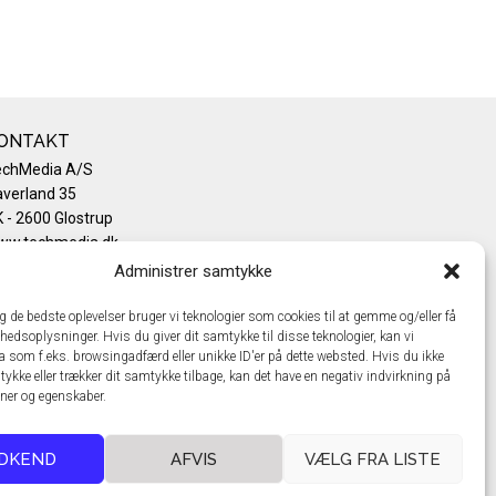
ONTAKT
echMedia A/S
verland 35
 - 2600 Glostrup
ww.techmedia.dk
lefon: +45 43 24 26 28
Administrer samtykke
mail:
info@techmedia.dk
ivatlivspolitik
ig de bedste oplevelser bruger vi teknologier som cookies til at gemme og/eller få
hedsoplysninger. Hvis du giver dit samtykke til disse teknologier, kan vi
okiepolitik
a som f.eks. browsingadfærd eller unikke ID'er på dette websted. Hvis du ikke
tykke eller trækker dit samtykke tilbage, kan det have en negativ indvirkning på
oner og egenskaber.
DKEND
AFVIS
VÆLG FRA LISTE