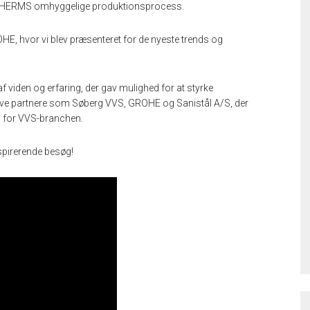
O THERMS omhyggelige produktionsprocess.
, hvor vi blev præsenteret for de nyeste trends og
af viden og erfaring, der gav mulighed for at styrke
ave partnere som Søberg VVS, GROHE og Sanistål A/S, der
n for VVS-branchen.
spirerende besøg!