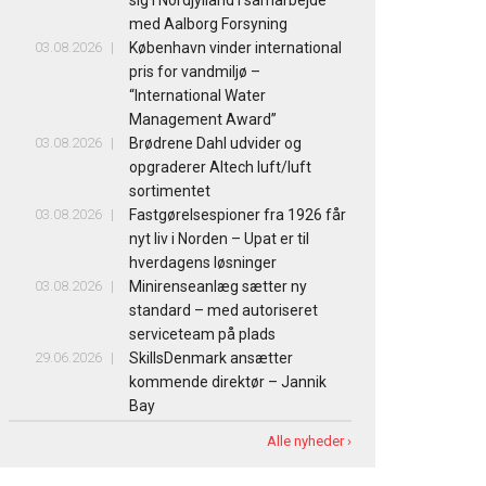
med Aalborg Forsyning
03.08.2026
København vinder international
pris for vandmiljø –
“International Water
Management Award”
03.08.2026
Brødrene Dahl udvider og
opgraderer Altech luft/luft
sortimentet
03.08.2026
Fastgørelsespioner fra 1926 får
nyt liv i Norden – Upat er til
hverdagens løsninger
03.08.2026
Minirenseanlæg sætter ny
standard – med autoriseret
serviceteam på plads
29.06.2026
SkillsDenmark ansætter
kommende direktør – Jannik
Bay
Alle nyheder ›