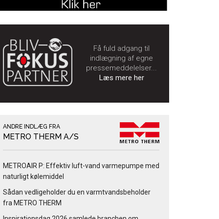
Få fuld adgang til
indlægning af egne
pressemeddelelser...
Læs mere her
ANDRE INDLÆG FRA
METRO THERM A/S
METROAIR P: Effektiv luft-vand varmepumpe med
naturligt kølemiddel
Sådan vedligeholder du en varmtvandsbeholder
fra METRO THERM
Inspirationsdag 2026 samlede branchen om