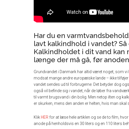
Har du en varmtvandsbehold
lavt kalkindhold i vandet? Så 
Kalkindholdet i dit vand kan
længe der må gå, før anoden i
Grundvandet i Danmark har altid været noget, som vi h
modsat mange andre europæiske lande – ikke tilføjer
vandet sendes ud til forbrugerne. Det betyder dog også
også vil befinde sig i vandet, når de løber fra vandvæ
til varmt brugsvand i din bolig. Men netop ilten og kal
er skurken, mens den anden er helten, hvis man skal sig
Klik
HER
for at læse hele artiklen og se de to film, 
anode på henholdsvis en 30 liters og en 110 liters beh