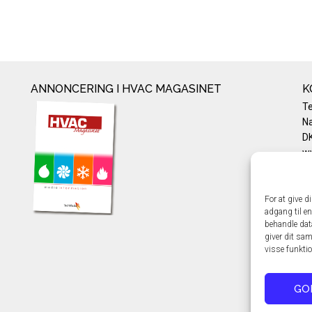
ANNONCERING I HVAC MAGASINET
K
T
Na
DK
w
Te
E-
Pr
For at give d
adgang til en
Co
behandle dat
giver dit sam
visse funkti
GO