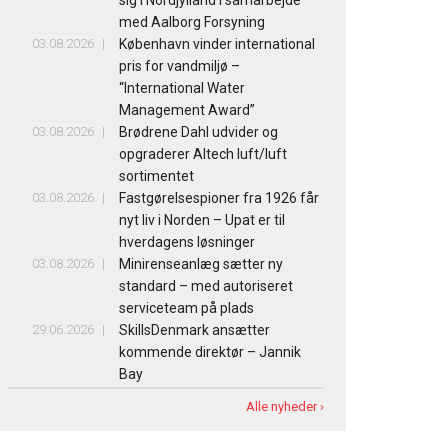
med Aalborg Forsyning
03.08.2026
København vinder international
pris for vandmiljø –
“International Water
Management Award”
03.08.2026
Brødrene Dahl udvider og
opgraderer Altech luft/luft
sortimentet
03.08.2026
Fastgørelsespioner fra 1926 får
nyt liv i Norden – Upat er til
hverdagens løsninger
03.08.2026
Minirenseanlæg sætter ny
standard – med autoriseret
serviceteam på plads
29.06.2026
SkillsDenmark ansætter
kommende direktør – Jannik
Bay
Alle nyheder ›