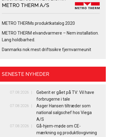
METRO THERM A/S
METRO THERMs produktkatalog 2020
METRO THERM elvandvarmere – Nem installation.
Lang holdbarhed.
Danmarks nok mest driftssikre fjernvarmeunit
SENESTE NYHEDER
07.08.2026
Geberit er gået på TV: Vil have
forbrugerne i tale
07.08.2026
Asger Hansen tiltræder som
national salgschef hos Viega
A/S
07.08.2026
Gå-hjem-møde om CE-
mærkning og produktlovgivning