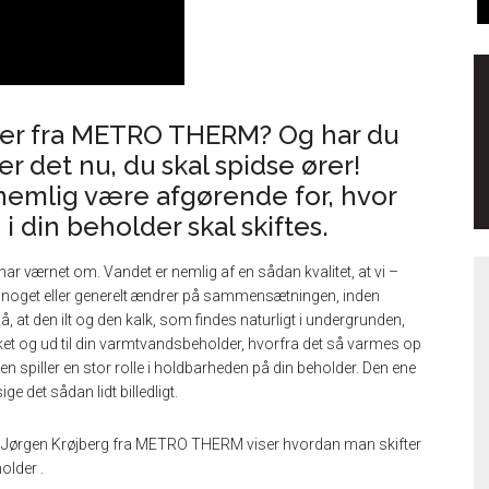
er fra METRO THERM? Og har du
er det nu, du skal spidse ører!
 nemlig være afgørende for, hvor
 din beholder skal skiftes.
ar værnet om. Vandet er nemlig af en sådan kvalitet, at vi –
 noget eller generelt ændrer på sammensætningen, inden
, at den ilt og den kalk, som findes naturligt i undergrunden,
rket og ud til din varmtvandsbeholder, hvorfra det så varmes op
ken spiller en stor rolle i holdbarheden på din beholder. Den ene
e det sådan lidt billedligt.
hvor Jørgen Krøjberg fra METRO THERM viser hvordan man skifter
older .