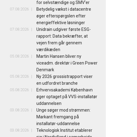
for selvstændige og SMV’er
07.08.2026
Betydelig vækst i datacentre
øger efterspørgslen efter
energieffektive løsninger
07.08.2026
Unidrain udgiver første ESG-
rapport: Data bekræfter, at
vejen frem går gennem
værdikæden
05.08.2026
Martin Hansen bliver ny
viceadm. direktør i Green Power
Denmark
05.08.2026
Ny 2026 grossistrapport viser
en udfordret branche
05.08.2026
Erhvervsakademi København
øger optaget på VVS-installatør
uddannelsen
03.08.2026
Unge søger mod strømmen:
Markant fremgang på
installatør-uddannelse
03.08.2026
Teknologisk Institut etablerer
sig i Nordjylland i samarbejde