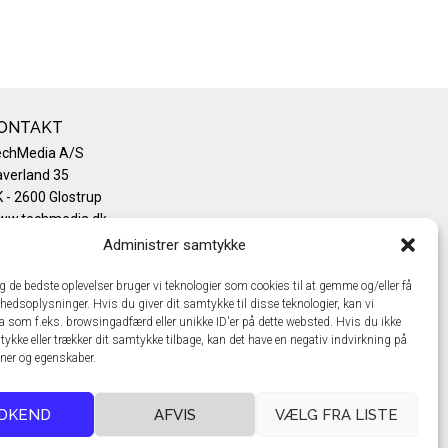
ONTAKT
echMedia A/S
verland 35
 - 2600 Glostrup
ww.techmedia.dk
lefon: +45 43 24 26 28
Administrer samtykke
mail:
info@techmedia.dk
ivatlivspolitik
ig de bedste oplevelser bruger vi teknologier som cookies til at gemme og/eller få
hedsoplysninger. Hvis du giver dit samtykke til disse teknologier, kan vi
okiepolitik
a som f.eks. browsingadfærd eller unikke ID'er på dette websted. Hvis du ikke
tykke eller trækker dit samtykke tilbage, kan det have en negativ indvirkning på
oner og egenskaber.
DKEND
AFVIS
VÆLG FRA LISTE