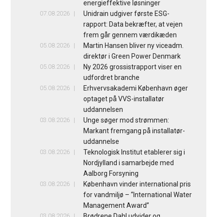
energieffektive løsninger
07.08.2026
Unidrain udgiver første ESG-
rapport: Data bekræfter, at vejen
frem går gennem værdikæden
05.08.2026
Martin Hansen bliver ny viceadm.
direktør i Green Power Denmark
05.08.2026
Ny 2026 grossistrapport viser en
udfordret branche
05.08.2026
Erhvervsakademi København øger
optaget på VVS-installatør
uddannelsen
03.08.2026
Unge søger mod strømmen:
Markant fremgang på installatør-
uddannelse
03.08.2026
Teknologisk Institut etablerer sig i
Nordjylland i samarbejde med
Aalborg Forsyning
03.08.2026
København vinder international pris
for vandmiljø – “International Water
Management Award”
03.08.2026
Brødrene Dahl udvider og