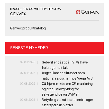
BROCHURER OG WHITEPAPERS FRA
GENVEX
Genvex produktkatalog
SENESTE NYHEDER
07.08.2026
Geberit er gået på TV: Vil have
forbrugerne i tale
07.08.2026
Asger Hansen tiltræder som
national salgschef hos Viega A/S
07.08.2026
Gå-hjem-møde om CE-mærkning
og produktlovgivning for
selvstændige og SMV’er
07.08.2026
Betydelig vækst i datacentre øger
efterspørgslen efter