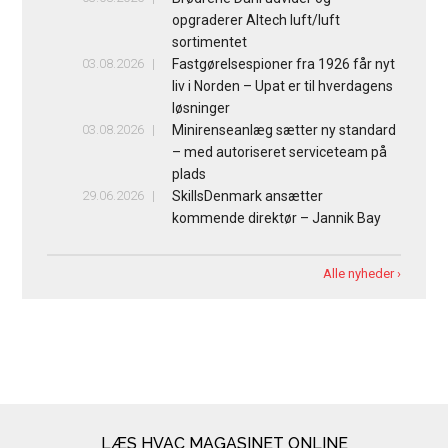
opgraderer Altech luft/luft
sortimentet
03.08.2026
Fastgørelsespioner fra 1926 får nyt
liv i Norden – Upat er til hverdagens
løsninger
03.08.2026
Minirenseanlæg sætter ny standard
– med autoriseret serviceteam på
plads
29.06.2026
SkillsDenmark ansætter
kommende direktør – Jannik Bay
Alle nyheder ›
LÆS HVAC MAGASINET ONLINE