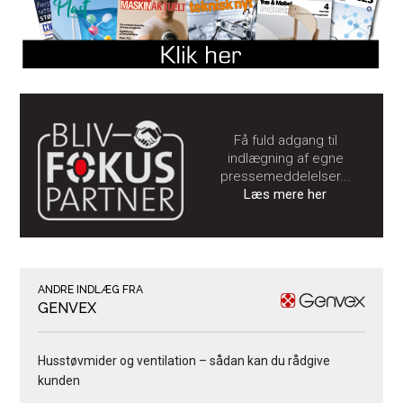
Få fuld adgang til
indlægning af egne
pressemeddelelser...
Læs mere her
ANDRE INDLÆG FRA
GENVEX
Husstøvmider og ventilation – sådan kan du rådgive
kunden