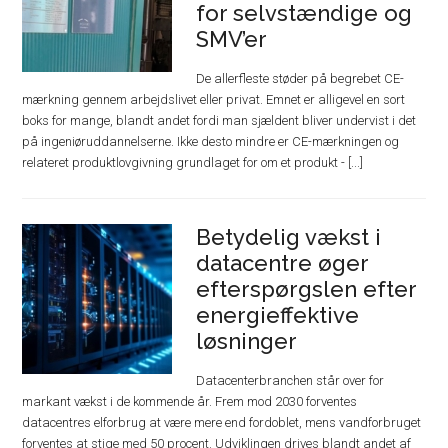
for selvstændige og
SMV’er
De allerfleste støder på begrebet CE-
mærkning gennem arbejdslivet eller privat. Emnet er alligevel en sort
boks for mange, blandt andet fordi man sjældent bliver undervist i det
på ingeniøruddannelserne. Ikke desto mindre er CE-mærkningen og
relateret produktlovgivning grundlaget for om et produkt - [...]
Betydelig vækst i
datacentre øger
efterspørgslen efter
energieffektive
løsninger
Datacenterbranchen står over for
markant vækst i de kommende år. Frem mod 2030 forventes
datacentres elforbrug at være mere end fordoblet, mens vandforbruget
forventes at stige med 50 procent. Udviklingen drives blandt andet af