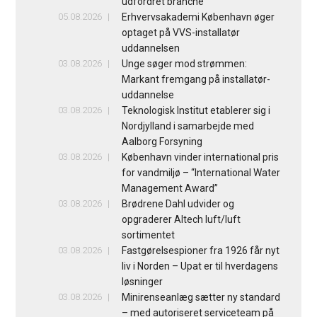
udfordret branche
05.08.2026
Erhvervsakademi København øger
optaget på VVS-installatør
uddannelsen
03.08.2026
Unge søger mod strømmen:
Markant fremgang på installatør-
uddannelse
03.08.2026
Teknologisk Institut etablerer sig i
Nordjylland i samarbejde med
Aalborg Forsyning
03.08.2026
København vinder international pris
for vandmiljø – “International Water
Management Award”
03.08.2026
Brødrene Dahl udvider og
opgraderer Altech luft/luft
sortimentet
03.08.2026
Fastgørelsespioner fra 1926 får nyt
liv i Norden – Upat er til hverdagens
løsninger
03.08.2026
Minirenseanlæg sætter ny standard
– med autoriseret serviceteam på