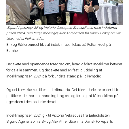
.Sigurd Agersnap, SF og Victoria Velasques, Enhedslisten med indeklima
prisen 2024. Den tredje modtager, Alex Ahrendtsen fra Dansk Folkeparti var
ikke med til Folkemødet.
Blik og Rørforbundet fik sat indeklimaet i fokus på Folkemødet på
Bornholm.
Det skete med spændende foredrag om, hvad dårligt indeklima betyder
for os alle sammen. Og det skete med en festlig uddeling af
indeklimaprisen 2024 på forbundets stand på Folkemødet.
Og det blev ikke kun til en Indeklimapris. Det blev til hele tre priser til tre
politikere, der har sat handling bag ord og forsøgt at få indeklima på
agendaen i den politiske debat.
Indeklimaprisen 2024 gik til Victoria Velasques fra Enhedslisten,
Sigurd Agersnap fra SF og Alex Ahrendtsen fra Dansk Folkeparti.