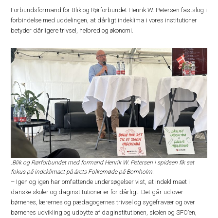
Forbundsformand for Blik og Rørforbundet Henrik W. Petersen fastslog i
forbindelse med uddelingen, at dårligt indeklima i vores institutioner
betyder dårligere trivsel, helbred og økonomi.
.Blik og Rørforbundet med formand Henrik W. Petersen i spidsen fik sat
fokus på indeklimaet på årets Folkemøde på Bornholm.
– Igen og igen har omfattende undersøgelser vist, at indeklimaet i
danske skoler og daginstitutioner er for dårligt. Det går ud over
børnenes, lærernes og pædagogernes trivsel og sygefravær og over
børnenes udvikling og udbytte af daginstitutionen, skolen og SFO’en,