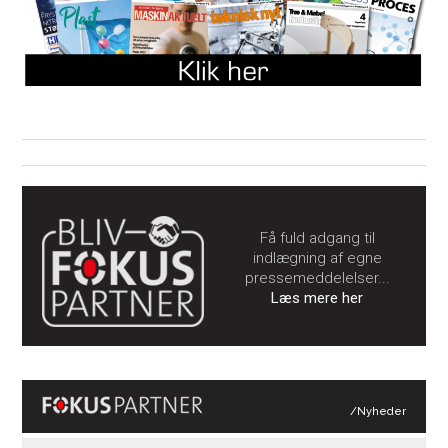
Få fuld adgang til
indlægning af egne
pressemeddelelser...
Læs mere her
/Nyheder