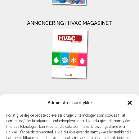
ANNONCERING I HVAC MAGASINET
KONTAKT
Administrer samtykke
TechMedia A/S
Naverland 35
For at give dig de bedste oplevelser bruger vi teknologier som cookies til at
DK - 2600 Glostrup
gemme og/eller få adgang til enhedsoplysninger. Hvis du giver dit samtykke
www.techmedia.dk
til disse teknologier, kan vi behandle data som f.eks. browsingadfærd eller
Telefon: +45 43 24 26 28
unikke ID'er på dette websted. Hvis du ikke giver dit samtykke eller trækker dit
samtykke tilbage, kan det have en negativ indvirkning på visse funktioner og
E-mail:
info@techmedia.dk