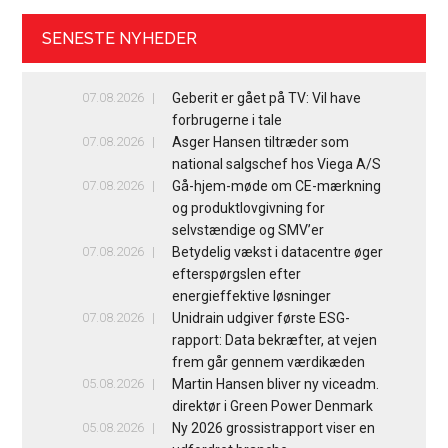
SENESTE NYHEDER
07.08.2026
Geberit er gået på TV: Vil have
forbrugerne i tale
07.08.2026
Asger Hansen tiltræder som
national salgschef hos Viega A/S
07.08.2026
Gå-hjem-møde om CE-mærkning
og produktlovgivning for
selvstændige og SMV’er
07.08.2026
Betydelig vækst i datacentre øger
efterspørgslen efter
energieffektive løsninger
07.08.2026
Unidrain udgiver første ESG-
rapport: Data bekræfter, at vejen
frem går gennem værdikæden
05.08.2026
Martin Hansen bliver ny viceadm.
direktør i Green Power Denmark
05.08.2026
Ny 2026 grossistrapport viser en