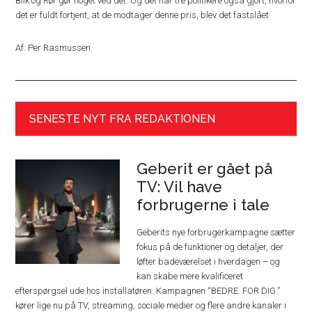
Blik og Rør gør noget ved det. Og det har tre politikere også gjort, hvorfor
det er fuldt fortjent, at de modtager denne pris, blev det fastslået
Af: Per Rasmussen
SENESTE NYT FRA REDAKTIONEN
Geberit er gået på
TV: Vil have
forbrugerne i tale
Geberits nye forbrugerkampagne sætter
fokus på de funktioner og detaljer, der
løfter badeværelset i hverdagen – og
kan skabe mere kvalificeret
efterspørgsel ude hos installatøren. Kampagnen “BEDRE. FOR DIG.”
kører lige nu på TV, streaming, sociale medier og flere andre kanaler i