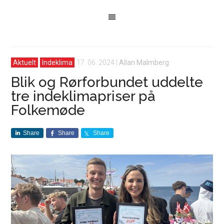
Aktuelt
Indeklima
17. 06. 2024
|
Allan Malmberg
Blik og Rørforbundet uddelte
tre indeklimapriser på
Folkemøde
Share
Share
Share