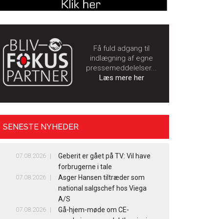
Få fuld adgang til
indlægning af egne
pressemeddelelser...
Læs mere her
SENESTE NYHEDER
07.08.2026
Geberit er gået på TV: Vil have
forbrugerne i tale
07.08.2026
Asger Hansen tiltræder som
national salgschef hos Viega
A/S
07.08.2026
Gå-hjem-møde om CE-