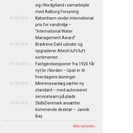
sig i Nordjylland i samarbejde
med Aalborg Forsyning
03.08.2026
København vinder international
pris for vandmiljø –
“International Water
Management Award”
03.08.2026
Brødrene Dahl udvider og
opgraderer Altech luft/luft
sortimentet
03.08.2026
Fastgørelsespioner fra 1926 får
nyt liv i Norden – Upat er til
hverdagens løsninger
03.08.2026
Minirenseanlæg sætter ny
standard – med autoriseret
serviceteam på plads
29.06.2026
SkillsDenmark ansætter
kommende direktør – Jannik
Bay
Alle nyheder ›