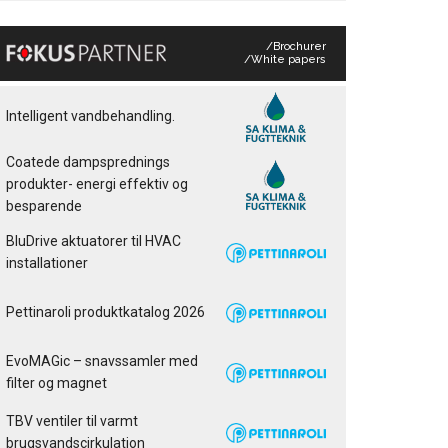
/Brochurer
/White papers
Intelligent vandbehandling.
Coatede dampsprednings
produkter- energi effektiv og
besparende
BluDrive aktuatorer til HVAC
installationer
Pettinaroli produktkatalog 2026
EvoMAGic – snavssamler med
filter og magnet
TBV ventiler til varmt
brugsvandscirkulation