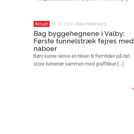
Aktuelt
24. 06. 2026
|
Allan Malmberg
Bag byggehegnene i Valby:
Første tunnelstræk fejres med
naboer
Børn kunne skrive en hilsen til fremtiden på det
store tunnelrør sammen med graffitikun [...]
H