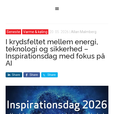
Seneste
Varme & køling
20. 05. 2026
|
Allan Malmberg
I krydsfeltet mellem energi,
teknologi og sikkerhed –
Inspirationsdag med fokus på
AI
Share
Share
Share