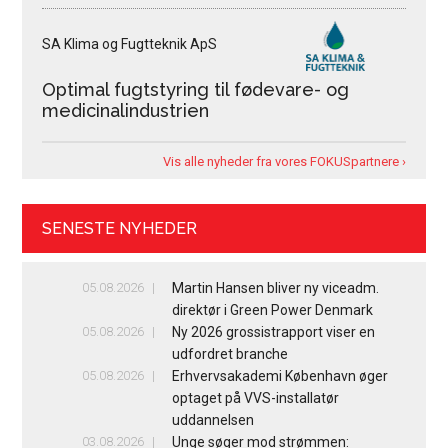
SA Klima og Fugtteknik ApS
Optimal fugtstyring til fødevare- og
medicinalindustrien
Vis alle nyheder fra vores FOKUSpartnere ›
SENESTE NYHEDER
05.08.2026
Martin Hansen bliver ny viceadm.
direktør i Green Power Denmark
05.08.2026
Ny 2026 grossistrapport viser en
udfordret branche
05.08.2026
Erhvervsakademi København øger
optaget på VVS-installatør
uddannelsen
03.08.2026
Unge søger mod strømmen: