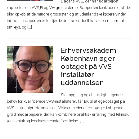
Dagens VVS, der har udarbejdet
rapporten om VVS,El og VA-grossisterne. Rapporten konkluderer, at der
sker opkøb af de mindre grossister, og at udenlandske købere vinder
indpas. I rapporten er for fjerde år i træk uddelt karakterer i form af
smileys, og [...]
Erhvervsakademi
København øger
optaget på VVS-
installatør
uddannelsen
Stor søgning og et stadigt stigende
behov for kvalificerede VVS-installatører, får EK til at øge optaget på
VVS-installatøruddannelsen. Virksomheder efterspørger i stigende
grad medarbejdere, der kan kombinere praktisk erfaring med teknisk,
økonomisk og ledelsesmæssig forståelse. [...]