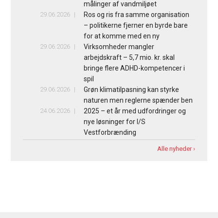
målinger af vandmiljøet
29.06.2026
Ros og ris fra samme organisation
– politikerne fjerner en byrde bare
for at komme med en ny
29.06.2026
Virksomheder mangler
arbejdskraft – 5,7 mio. kr. skal
bringe flere ADHD-kompetencer i
spil
29.06.2026
Grøn klimatilpasning kan styrke
naturen men reglerne spænder ben
24.06.2026
2025 – et år med udfordringer og
nye løsninger for I/S
Vestforbrænding
Alle nyheder ›