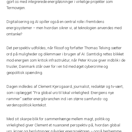
gjort os med integrerede energiløsninger i virkelige projekter som
Termovejen.
Digitalisering og AI spiller også en central rolle i fremtidens
energisystemer – men hvordan sikrer vi, at teknologien anvendes med
omtanke?
Det perspektiv udfoldes, når filosof og forfatter Thomas Telving sætter
ord på muligheder og dilemmaer i brugen af AI. Samtidig rettes blikket
mod energien som kritisk infrastruktur, når Peter Kruse giver indblik i de
trusler, Danmark står over for i en tid med øget cybercrime og
geopolitisk spænding.
Dagen indledes af Clement Kjersgaard, journalist, redaktør og tv-vært,
som i oplægget “Fra global uro til lokal virkelighed: Energiens nye
rammer” sætter energibranchen ind i en større samfunds- og
verdenspolitisk kontekst.
Med sit skarpe blik for sammenhænge mellem magt, politik og
virkelighed giver Clement et nuanceret perspektiv på, hvordan global
uro, kriser og beslutninger påvirker energisektoren – også herhjemme.