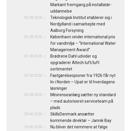
Markant fremgang på installatør-
uddannelse
03.08.2026
Teknologisk Institut etablerer sig i
Nordjylland i samarbejde med
Aalborg Forsyning
03.08.2026
København vinder international pris
for vandmiljø – “International Water
Management Award”
03.08.2026
Brødrene Dahl udvider og
opgraderer Altech luft/luft
sortimentet
03.08.2026
Fastgørelsespioner fra 1926 får nyt
liv i Norden – Upat er til hverdagens
løsninger
03.08.2026
Minirenseanlæg sætter ny standard
– med autoriseret serviceteam på
plads
29.06.2026
SkillsDenmark ansætter
kommende direktør – Jannik Bay
29.06.2026
Nu bliver det nemmere at følge