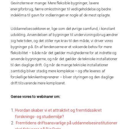
Gevinsterne er mange: Mere fleksible bygninger, lavere
energiforbrug, færre omkostninger til vedligeholdelse og bedre
indeklima til gavn for indlæringen er nogle af de mest oplagte.
Uddannelsessektoren er, lige som det øvrige samfund, i konstant
udvikling. Anvendelsen af bygninger til undervisningsbrug ændrer
sig hele tiden, og det stiller nye krav til den måde, vi driver vores
bygninger på. En af tendenserne er et voksende behov for mere
fleksibilitet – både når det gælder mulighederne for at indrette og
anvende bygningerne, og når det gælder de tekniske installationer
til den daglige drift. Og når de mange tekniske installationer
samtidig bliver stadig mere komplekse – og ofte leveres af
forskellige teknikentreprenører – bliver styringen og den daglige
drift tilsvarende mere kompliceret.
Gense vores to webinarer om:
Hvordan skaber vi et attraktivt og fremtidssikret
forsknings- og studiemiljø?
Fremtidens driftsansvarlige på uddannelsesinstitutioner