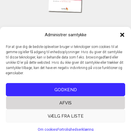
KONTAKT
Administrer samtykke
TechMedia A/S
Naverland 35
For at give dig de bedste oplevelser bruger vi teknologier som cookies til at
DK - 2600 Glostrup
gemme og/eller få adgang til enhedsoplysninger. Hvis du giver dit samtykke
www.techmedia.dk
til disse teknologier, kan vi behandle data som f.eks. browsingadfærd eller
Telefon: +45 43 24 26 28
unikke ID'er på dette websted. Hvis du ikke giver dit samtykke eller trækker dit
samtykke tilbage, kan det have en negativ indvirkning på visse funktioner og
E-mail:
info@techmedia.dk
egenskaber.
Privatlivspolitik
Cookiepolitik
GODKEND
AFVIS
VÆLG FRA LISTE
Om cookies
Fortrolighedserklæring