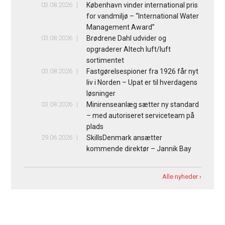
03.08.2026
København vinder international pris
for vandmiljø – “International Water
Management Award”
03.08.2026
Brødrene Dahl udvider og
opgraderer Altech luft/luft
sortimentet
03.08.2026
Fastgørelsespioner fra 1926 får nyt
liv i Norden – Upat er til hverdagens
løsninger
03.08.2026
Minirenseanlæg sætter ny standard
– med autoriseret serviceteam på
plads
29.06.2026
SkillsDenmark ansætter
kommende direktør – Jannik Bay
Alle nyheder ›