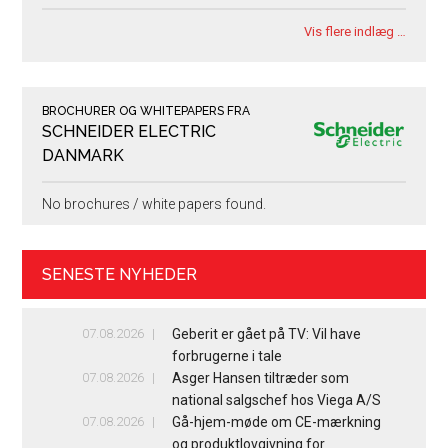
Vis flere indlæg …
BROCHURER OG WHITEPAPERS FRA
SCHNEIDER ELECTRIC
DANMARK
No brochures / white papers found.
SENESTE NYHEDER
07.08.2026
Geberit er gået på TV: Vil have
forbrugerne i tale
07.08.2026
Asger Hansen tiltræder som
national salgschef hos Viega A/S
07.08.2026
Gå-hjem-møde om CE-mærkning
og produktlovgivning for