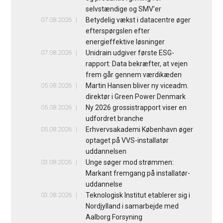
selvstændige og SMV’er
07.08.2026
Betydelig vækst i datacentre øger
efterspørgslen efter
energieffektive løsninger
07.08.2026
Unidrain udgiver første ESG-
rapport: Data bekræfter, at vejen
frem går gennem værdikæden
05.08.2026
Martin Hansen bliver ny viceadm.
direktør i Green Power Denmark
05.08.2026
Ny 2026 grossistrapport viser en
udfordret branche
05.08.2026
Erhvervsakademi København øger
optaget på VVS-installatør
uddannelsen
03.08.2026
Unge søger mod strømmen:
Markant fremgang på installatør-
uddannelse
03.08.2026
Teknologisk Institut etablerer sig i
Nordjylland i samarbejde med
Aalborg Forsyning