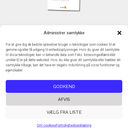
KONTAKT
Administrer samtykke
TechMedia A/S
Naverland 35
For at give dig de bedste oplevelser bruger vi teknologier som cookies til at
DK - 2600 Glostrup
gemme og/eller få adgang til enhedsoplysninger. Hvis du giver dit samtykke
www.techmedia.dk
til disse teknologier, kan vi behandle data som f.eks. browsingadfærd eller
Telefon: +45 43 24 26 28
unikke ID'er på dette websted. Hvis du ikke giver dit samtykke eller trækker dit
samtykke tilbage, kan det have en negativ indvirkning på visse funktioner og
E-mail:
info@techmedia.dk
egenskaber.
Privatlivspolitik
Cookiepolitik
GODKEND
AFVIS
VÆLG FRA LISTE
Om cookies
Fortrolighedserklæring