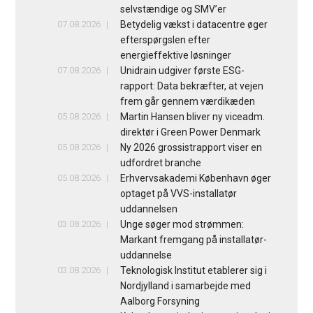
selvstændige og SMV’er
07.08.2026
Betydelig vækst i datacentre øger
efterspørgslen efter
energieffektive løsninger
07.08.2026
Unidrain udgiver første ESG-
rapport: Data bekræfter, at vejen
frem går gennem værdikæden
05.08.2026
Martin Hansen bliver ny viceadm.
direktør i Green Power Denmark
05.08.2026
Ny 2026 grossistrapport viser en
udfordret branche
05.08.2026
Erhvervsakademi København øger
optaget på VVS-installatør
uddannelsen
03.08.2026
Unge søger mod strømmen:
Markant fremgang på installatør-
uddannelse
03.08.2026
Teknologisk Institut etablerer sig i
Nordjylland i samarbejde med
Aalborg Forsyning