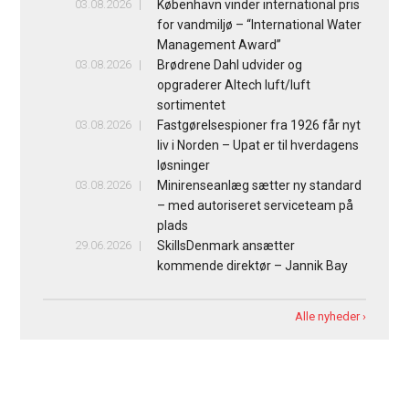
03.08.2026
København vinder international pris
for vandmiljø – “International Water
Management Award”
03.08.2026
Brødrene Dahl udvider og
opgraderer Altech luft/luft
sortimentet
03.08.2026
Fastgørelsespioner fra 1926 får nyt
liv i Norden – Upat er til hverdagens
løsninger
03.08.2026
Minirenseanlæg sætter ny standard
– med autoriseret serviceteam på
plads
29.06.2026
SkillsDenmark ansætter
kommende direktør – Jannik Bay
Alle nyheder ›