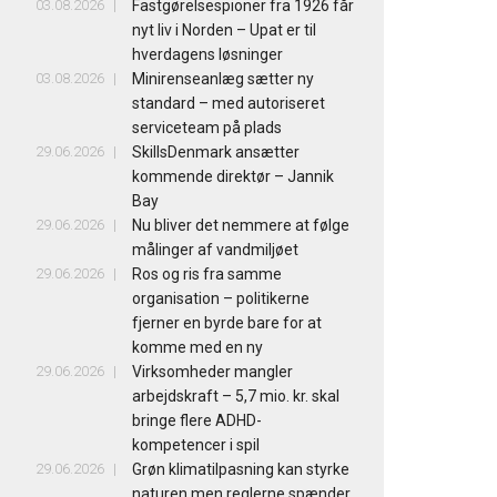
03.08.2026
Fastgørelsespioner fra 1926 får
nyt liv i Norden – Upat er til
hverdagens løsninger
03.08.2026
Minirenseanlæg sætter ny
standard – med autoriseret
serviceteam på plads
29.06.2026
SkillsDenmark ansætter
kommende direktør – Jannik
Bay
29.06.2026
Nu bliver det nemmere at følge
målinger af vandmiljøet
29.06.2026
Ros og ris fra samme
organisation – politikerne
fjerner en byrde bare for at
komme med en ny
29.06.2026
Virksomheder mangler
arbejdskraft – 5,7 mio. kr. skal
bringe flere ADHD-
kompetencer i spil
29.06.2026
Grøn klimatilpasning kan styrke
naturen men reglerne spænder