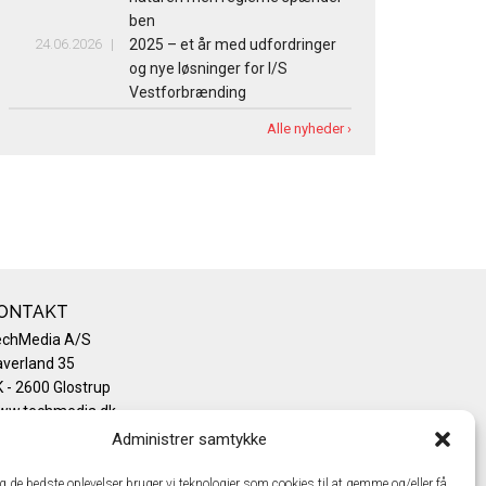
ben
24.06.2026
2025 – et år med udfordringer
og nye løsninger for I/S
Vestforbrænding
Alle nyheder ›
ONTAKT
echMedia A/S
verland 35
 - 2600 Glostrup
ww.techmedia.dk
lefon: +45 43 24 26 28
Administrer samtykke
mail:
info@techmedia.dk
ivatlivspolitik
ig de bedste oplevelser bruger vi teknologier som cookies til at gemme og/eller få