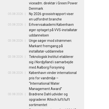
viceadm. direktør i Green Power
Denmark
05.08.2026
Ny 2026 grossistrapport viser
en udfordret branche
05.08.2026
Erhvervsakademi København
øger optaget på VVS-installatør
uddannelsen
03.08.2026
Unge søger mod strømmen:
Markant fremgang på
installatør-uddannelse
03.08.2026
Teknologisk Institut etablerer
sig i Nordjylland i samarbejde
med Aalborg Forsyning
03.08.2026
København vinder international
pris for vandmiljø –
“International Water
Management Award”
03.08.2026
Brødrene Dahl udvider og
opgraderer Altech luft/luft
sortimentet