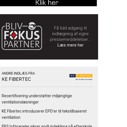
Få fuld adgang til
indlægning af egne
pressemeddelelser...
Læs mere her
ANDRE INDLÆG FRA
KE FIBERTEC
Recertificering understøtter miljørigtige
ventilationsløsninger
KE Fibertec introducerer EPD’er til tekstilbaseret
ventilation
FBS loftpaneler sikrer godt indeklima på efterskole