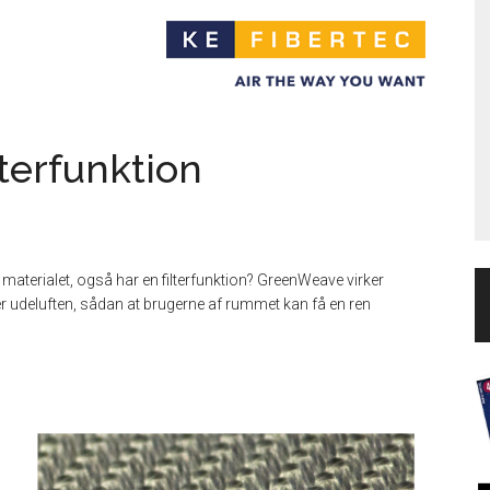
lterfunktion
e materialet, også har en filterfunktion? GreenWeave virker
ser udeluften, sådan at brugerne af rummet kan få en ren