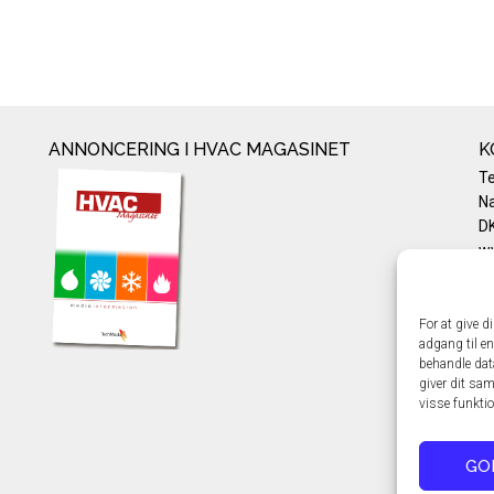
ANNONCERING I HVAC MAGASINET
K
T
Na
DK
w
Te
E-
Pr
For at give d
adgang til en
Co
behandle dat
giver dit sam
visse funkti
GO