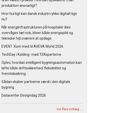
Grøn vækst i praksis: Hvordan opskalerer man
produktion ansvarligt?
Hvor hurtigt kan dansk industri rykke digitalt lige
nu?
Når energiinfrastrukturen på hospitaler ikke
overvåges tæt nok, bliver både energispild og
tekniske fejl sværere at opdage.
EVENT: Kom med til AVEVA World 2026
TechDay i Kolding- mød TEKsperterne
Oplev, hvordan intelligent bygningsautomation kan
løfte både driftssikkerhed, fleksibilitet og
fremtidssikring
Sådan skaber partnerne værdi i den digitale
bygning
Datacenter Designdag 2026
Vis flere indlæg …