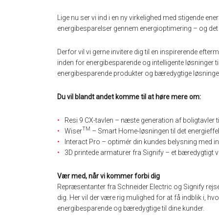
Lige nu ser vi ind i en ny virkelighed med stigende ener
energibesparelser gennem energioptimering – og det st
Derfor vil vi gerne invitere dig til en inspirerende e
inden for energibesparende og intelligente løsninger ti
energibesparende produkter og bæredygtige løsninger,
Du vil blandt andet komme til at høre mere om:
Resi 9 CX-tavlen – næste generation af boligtavler ti
TM
Wiser
– Smart Home-løsningen til det energieffe
Interact Pro – optimér din kundes belysning med int
3D printede armaturer fra Signify – et bæredygtigt v
Vær med, når vi kommer forbi dig
Repræsentanter fra Schneider Electric og Signify rej
dig. Her vil der være rig mulighed for at få indblik i,
energibesparende og bæredygtige til dine kunder.