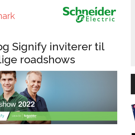
mark
 Signify inviterer til
glige roadshows