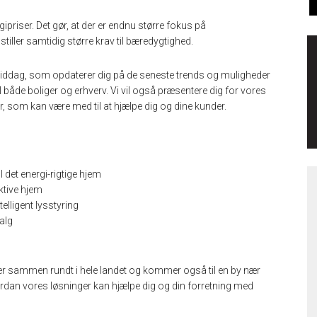
gipriser. Det gør, at der er endnu større fokus på
iller samtidig større krav til bæredygtighed.
ftermiddag, som opdaterer dig på de seneste trends og muligheder
l både boliger og erhverv. Vi vil også præsentere dig for vores
 som kan være med til at hjælpe dig og dine kunder.
l det energi-rigtige hjem
ktive hjem
elligent lysstyring
alg
ser sammen rundt i hele landet og kommer også til en by nær
 hvordan vores løsninger kan hjælpe dig og din forretning med