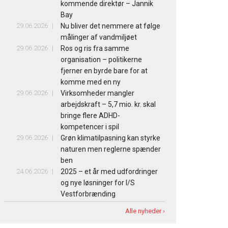
kommende direktør – Jannik
Bay
29.06.2026
Nu bliver det nemmere at følge
målinger af vandmiljøet
29.06.2026
Ros og ris fra samme
organisation – politikerne
fjerner en byrde bare for at
komme med en ny
29.06.2026
Virksomheder mangler
arbejdskraft – 5,7 mio. kr. skal
bringe flere ADHD-
kompetencer i spil
29.06.2026
Grøn klimatilpasning kan styrke
naturen men reglerne spænder
ben
24.06.2026
2025 – et år med udfordringer
og nye løsninger for I/S
Vestforbrænding
Alle nyheder ›