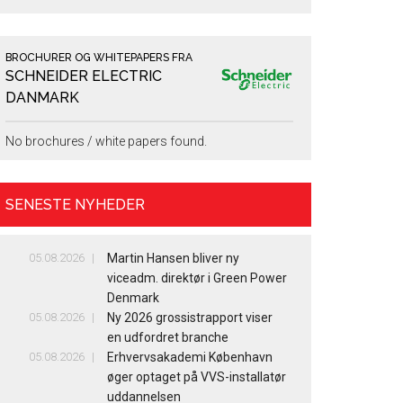
BROCHURER OG WHITEPAPERS FRA
SCHNEIDER ELECTRIC
DANMARK
No brochures / white papers found.
SENESTE NYHEDER
05.08.2026
Martin Hansen bliver ny
viceadm. direktør i Green Power
Denmark
05.08.2026
Ny 2026 grossistrapport viser
en udfordret branche
05.08.2026
Erhvervsakademi København
øger optaget på VVS-installatør
uddannelsen