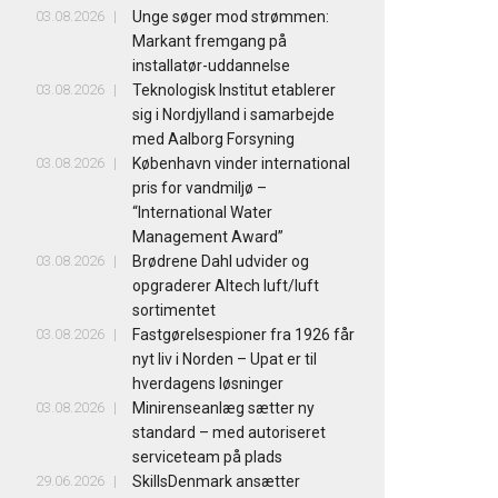
03.08.2026
Unge søger mod strømmen:
Markant fremgang på
installatør-uddannelse
03.08.2026
Teknologisk Institut etablerer
sig i Nordjylland i samarbejde
med Aalborg Forsyning
03.08.2026
København vinder international
pris for vandmiljø –
“International Water
Management Award”
03.08.2026
Brødrene Dahl udvider og
opgraderer Altech luft/luft
sortimentet
03.08.2026
Fastgørelsespioner fra 1926 får
nyt liv i Norden – Upat er til
hverdagens løsninger
03.08.2026
Minirenseanlæg sætter ny
standard – med autoriseret
serviceteam på plads
29.06.2026
SkillsDenmark ansætter