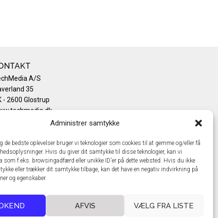
ONTAKT
echMedia A/S
verland 35
 - 2600 Glostrup
ww.techmedia.dk
lefon: +45 43 24 26 28
Administrer samtykke
mail:
info@techmedia.dk
ivatlivspolitik
ig de bedste oplevelser bruger vi teknologier som cookies til at gemme og/eller få
hedsoplysninger. Hvis du giver dit samtykke til disse teknologier, kan vi
okiepolitik
a som f.eks. browsingadfærd eller unikke ID'er på dette websted. Hvis du ikke
tykke eller trækker dit samtykke tilbage, kan det have en negativ indvirkning på
oner og egenskaber.
DKEND
AFVIS
VÆLG FRA LISTE