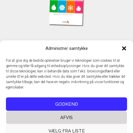
KONTAKT
Administrer samtykke
TechMedia A/S
Naverland 35
For at give dig de bedste oplevelser bruger vi teknologier som cookies til at
DK - 2600 Glostrup
gemme og/eller få adgang til enhedsoplysninger. Hvis du giver dit samtykke
www.techmedia.dk
til disse teknologier, kan vi behandle data som f.eks. browsingadfærd eller
Telefon: +45 43 24 26 28
unikke ID'er på dette websted. Hvis du ikke giver dit samtykke eller trækker dit
samtykke tilbage, kan det have en negativ indvirkning på visse funktioner og
E-mail:
info@techmedia.dk
egenskaber.
Privatlivspolitik
Cookiepolitik
GODKEND
AFVIS
VÆLG FRA LISTE