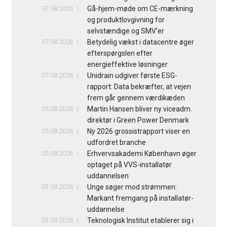
07.08.2026
Gå-hjem-møde om CE-mærkning
og produktlovgivning for
selvstændige og SMV’er
07.08.2026
Betydelig vækst i datacentre øger
efterspørgslen efter
energieffektive løsninger
07.08.2026
Unidrain udgiver første ESG-
rapport: Data bekræfter, at vejen
frem går gennem værdikæden
05.08.2026
Martin Hansen bliver ny viceadm.
direktør i Green Power Denmark
05.08.2026
Ny 2026 grossistrapport viser en
udfordret branche
05.08.2026
Erhvervsakademi København øger
optaget på VVS-installatør
uddannelsen
03.08.2026
Unge søger mod strømmen:
Markant fremgang på installatør-
uddannelse
03.08.2026
Teknologisk Institut etablerer sig i