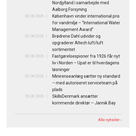
Nordjylland i samarbejde med
Aalborg Forsyning
03.08.2026
København vinder international pris
for vandmiljø – “International Water
Management Award”
03.08.2026
Brødrene Dahl udvider og
opgraderer Altech luft/luft
sortimentet
03.08.2026
Fastgørelsespioner fra 1926 får nyt
liv i Norden – Upat er til hverdagens
løsninger
03.08.2026
Minirenseanlæg sætter ny standard
– med autoriseret serviceteam på
plads
29.06.2026
SkillsDenmark ansætter
kommende direktør – Jannik Bay
Alle nyheder ›