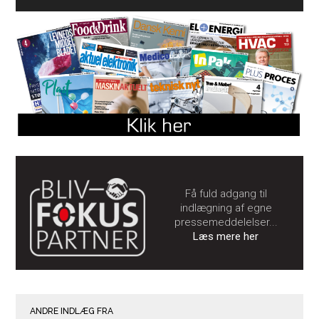
Få fuld adgang til
indlægning af egne
pressemeddelelser...
Læs mere her
ANDRE INDLÆG FRA