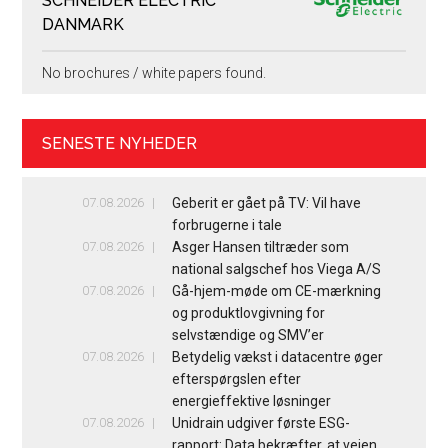
SCHNEIDER ELECTRIC
DANMARK
No brochures / white papers found.
SENESTE NYHEDER
07.08.2026
Geberit er gået på TV: Vil have
forbrugerne i tale
07.08.2026
Asger Hansen tiltræder som
national salgschef hos Viega A/S
07.08.2026
Gå-hjem-møde om CE-mærkning
og produktlovgivning for
selvstændige og SMV’er
07.08.2026
Betydelig vækst i datacentre øger
efterspørgslen efter
energieffektive løsninger
07.08.2026
Unidrain udgiver første ESG-
rapport: Data bekræfter, at vejen