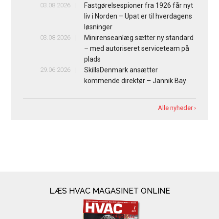
03.08.2026
Fastgørelsespioner fra 1926 får nyt
liv i Norden – Upat er til hverdagens
løsninger
03.08.2026
Minirenseanlæg sætter ny standard
– med autoriseret serviceteam på
plads
29.06.2026
SkillsDenmark ansætter
kommende direktør – Jannik Bay
Alle nyheder ›
LÆS HVAC MAGASINET ONLINE