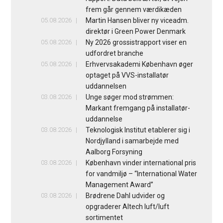
frem går gennem værdikæden
05.08.2026
Martin Hansen bliver ny viceadm.
direktør i Green Power Denmark
05.08.2026
Ny 2026 grossistrapport viser en
udfordret branche
05.08.2026
Erhvervsakademi København øger
optaget på VVS-installatør
uddannelsen
03.08.2026
Unge søger mod strømmen:
Markant fremgang på installatør-
uddannelse
03.08.2026
Teknologisk Institut etablerer sig i
Nordjylland i samarbejde med
Aalborg Forsyning
03.08.2026
København vinder international pris
for vandmiljø – “International Water
Management Award”
03.08.2026
Brødrene Dahl udvider og
opgraderer Altech luft/luft
sortimentet