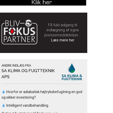
Få fuld adgang til
indlægning af egne
pressemeddelelser...
Læs mere her
ANDRE INDLÆG FRA
SA KLIMA OG FUGTTEKNIK
APS
Hvorfor er adiabatisk højtryksbefugtning en god
og sikker investering?
Intelligent vandbehandling.