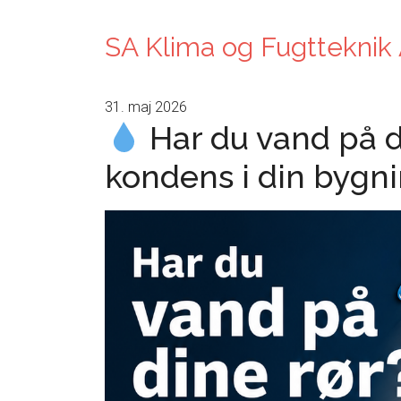
SA Klima og Fugtteknik
31. maj 2026
Har du vand på di
kondens i din bygni