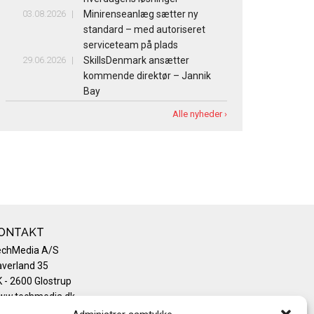
03.08.2026
Minirenseanlæg sætter ny
standard – med autoriseret
serviceteam på plads
29.06.2026
SkillsDenmark ansætter
kommende direktør – Jannik
Bay
Alle nyheder ›
ONTAKT
echMedia A/S
verland 35
 - 2600 Glostrup
ww.techmedia.dk
lefon: +45 43 24 26 28