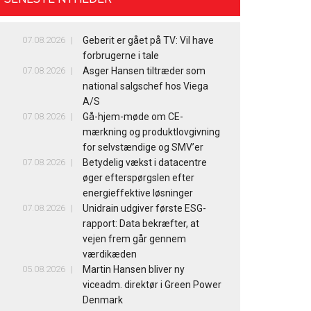
07.08.2026
Geberit er gået på TV: Vil have
forbrugerne i tale
07.08.2026
Asger Hansen tiltræder som
national salgschef hos Viega
A/S
07.08.2026
Gå-hjem-møde om CE-
mærkning og produktlovgivning
for selvstændige og SMV’er
07.08.2026
Betydelig vækst i datacentre
øger efterspørgslen efter
energieffektive løsninger
07.08.2026
Unidrain udgiver første ESG-
rapport: Data bekræfter, at
vejen frem går gennem
værdikæden
05.08.2026
Martin Hansen bliver ny
viceadm. direktør i Green Power
Denmark