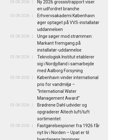
05.08.2026
Ny 2026 grossistrapport viser
en udfordret branche
05.08.2026
Erhvervsakademi København
øger optaget på VVS-installatør
uddannelsen
03.08.2026
Unge søger mod strømmen:
Markant fremgang på
installatør-uddannelse
03.08.2026
Teknologisk Institut etablerer
sig i Nordjylland i samarbejde
med Aalborg Forsyning
03.08.2026
København vinder international
pris for vandmiljø –
“International Water
Management Award”
03.08.2026
Brødrene Dahl udvider og
opgraderer Altech luft/luft
sortimentet
03.08.2026
Fastgørelsespioner fra 1926 får
nyt liv i Norden – Upat er til
hverdagens løsninger