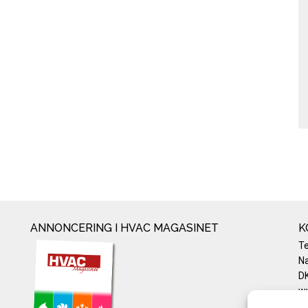
ANNONCERING I HVAC MAGASINET
K
T
Na
DK
w
Te