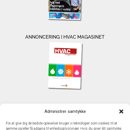
ANNONCERING I HVAC MAGASINET
KONTAKT
Administrer samtykke
TechMedia A/S
Naverland 35
For at give dig de bedste oplevelser bruger vi teknologier som cookies til at
DK - 2600 Glostrup
gemme og/eller få adgang til enhedsoplysninger. Hvis du giver dit samtykke