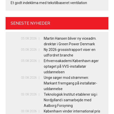
Et godt indeklima med tekstilbaseret ventilation
SENESTE NYHEDER
05.08.2026
Martin Hansen bliver ny viceadm.
direktør i Green Power Denmark
05.08.2026
Ny 2026 grossistrapport viser en
udfordret branche
05.08.2026
Erhvervsakademi København øger
optaget på VVS-installatør
uddannelsen
03.08.2026
Unge søger mod strømmen:
Markant fremgang på installatør-
uddannelse
03.08.2026
Teknologisk Institut etablerer sig i
Nordjylland i samarbejde med
Aalborg Forsyning
03.08.2026
København vinder international pris