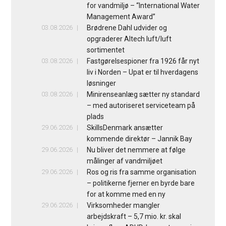
for vandmiljø – “International Water
Management Award”
03.08.2026
Brødrene Dahl udvider og
opgraderer Altech luft/luft
sortimentet
03.08.2026
Fastgørelsespioner fra 1926 får nyt
liv i Norden – Upat er til hverdagens
løsninger
03.08.2026
Minirenseanlæg sætter ny standard
– med autoriseret serviceteam på
plads
29.06.2026
SkillsDenmark ansætter
kommende direktør – Jannik Bay
29.06.2026
Nu bliver det nemmere at følge
målinger af vandmiljøet
29.06.2026
Ros og ris fra samme organisation
– politikerne fjerner en byrde bare
for at komme med en ny
29.06.2026
Virksomheder mangler
arbejdskraft – 5,7 mio. kr. skal