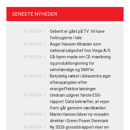
SENESTE NYHEDER
07.08.2026
Geberit er gået på TV: Vil have
forbrugerne i tale
07.08.2026
Asger Hansen tiltræder som
national salgschef hos Viega A/S
07.08.2026
Gå-hjem-møde om CE-mærkning
og produktlovgivning for
selvstændige og SMV’er
07.08.2026
Betydelig vækst i datacentre øger
efterspørgslen efter
energieffektive løsninger
07.08.2026
Unidrain udgiver første ESG-
rapport: Data bekræfter, at vejen
frem går gennem værdikæden
05.08.2026
Martin Hansen bliver ny viceadm.
direktør i Green Power Denmark
05.08.2026
Ny 2026 grossistrapport viser en