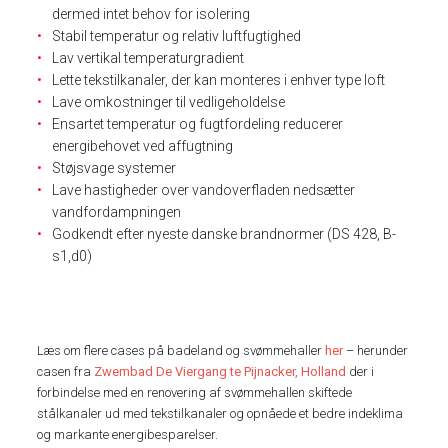
dermed intet behov for isolering
Stabil temperatur og relativ luftfugtighed
Lav vertikal temperaturgradient
Lette tekstilkanaler, der kan monteres i enhver type loft
Lave omkostninger til vedligeholdelse
Ensartet temperatur og fugtfordeling reducerer
energibehovet ved affugtning
Støjsvage systemer
Lave hastigheder over vandoverfladen nedsætter
vandfordampningen
Godkendt efter nyeste danske brandnormer (DS 428, B-
s1,d0)
Læs om flere cases på badeland og svømmehaller
her
– herunder
casen fra
Zwembad De Viergang te Pijnacker, Holland
der i
forbindelse med en renovering af svømmehallen skiftede
stålkanaler ud med tekstilkanaler og opnåede et bedre indeklima
og markante energibesparelser.