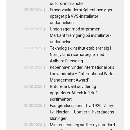
udfordret branche
05.08.2026
Erhvervsakademi København øger
optaget på VVS-installatør
uddannelsen
03.08.2026
Unge søger mod strømmen:
Markant fremgang på installatør-
uddannelse
03.08.2026
Teknologisk Institut etablerer sig i
Nordjylland i samarbejde med
Aalborg Forsyning
03.08.2026
København vinder international pris
for vandmiljø – “International Water
Management Award”
03.08.2026
Brødrene Dahl udvider og
opgraderer Altech luft/luft
sortimentet
03.08.2026
Fastgørelsespioner fra 1926 får nyt
liv i Norden – Upat er til hverdagens
løsninger
03.08.2026
Minirenseanlæg sætter ny standard