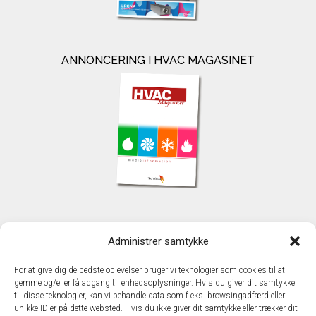
ANNONCERING I HVAC MAGASINET
KONTAKT
Administrer samtykke
TechMedia A/S
Naverland 35
For at give dig de bedste oplevelser bruger vi teknologier som cookies til at
DK - 2600 Glostrup
gemme og/eller få adgang til enhedsoplysninger. Hvis du giver dit samtykke
www.techmedia.dk
til disse teknologier, kan vi behandle data som f.eks. browsingadfærd eller
Telefon: +45 43 24 26 28
unikke ID'er på dette websted. Hvis du ikke giver dit samtykke eller trækker dit