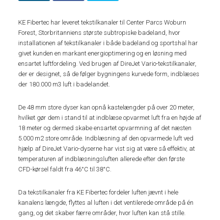
KE Fibertec har leveret tekstilkanaler til Center Parcs Woburn
Forest, Storbritanniens største subtropiske badeland, hvor
installationen af tekstilkanaler i både badeland og sportshal har
givet kunden en markant energioptimering og en løsning med
ensartet luftfordeling. Ved brugen af DireJet Vario-tekstilkanaler,
der er designet, så de følger bygningens kurvede form, indblæses
der 180.000 m3 luft i badelandet.
De 48 mm store dyser kan opnå kastelængder på over 20 meter,
hvilket gør dem i stand til at indblæse opvarmet luft fra en højde af
18 meter og dermed skabe ensartet opvarmning af det næsten
5.000 m2 store område. Indblæsning af den opvarmede luft ved
hjælp af DireJet Vario-dyserne har vist sig at være så effektiv, at
temperaturen af indblæsningsluften allerede efter den første
CFD-kørsel faldt fra 46°C til 38°C.
Da tekstilkanaler fra KE Fibertec fordeler luften jævnt i hele
kanalens længde, flyttes al luften i det ventilerede område på én
gang, og det skaber færre områder, hvor luften kan stå stille.