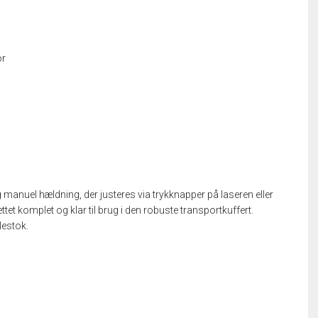
or
g manuel hældning, der justeres via trykknapper på laseren eller
et komplet og klar til brug i den robuste transportkuffert.
lestok.