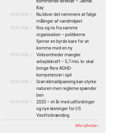
kommende direktør – Jannik
Bay
29.06.2026
Nu bliver det nemmere at følge
målinger af vandmiljøet
29.06.2026
Ros og ris fra samme
organisation – politikerne
fjerner en byrde bare for at
komme med en ny
29.06.2026
Virksomheder mangler
arbejdskraft – 5,7 mio. kr. skal
bringe flere ADHD-
kompetencer i spil
29.06.2026
Grøn klimatilpasning kan styrke
naturen men reglerne spænder
ben
24.06.2026
2025 – et år med udfordringer
og nye løsninger for I/S
Vestforbrænding
Alle nyheder ›