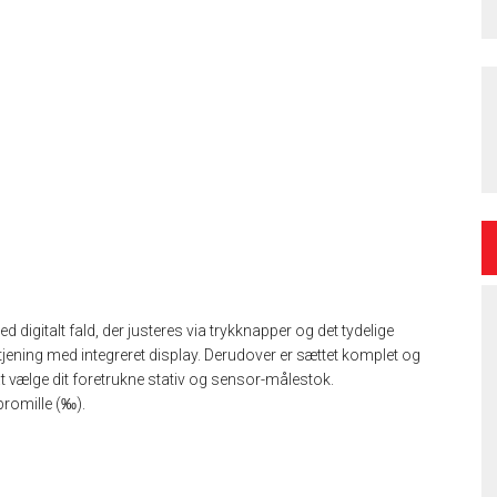
digitalt fald, der justeres via trykknapper og det tydelige
jening med integreret display. Derudover er sættet komplet og
 at vælge dit foretrukne stativ og sensor-målestok.
promille (‰).