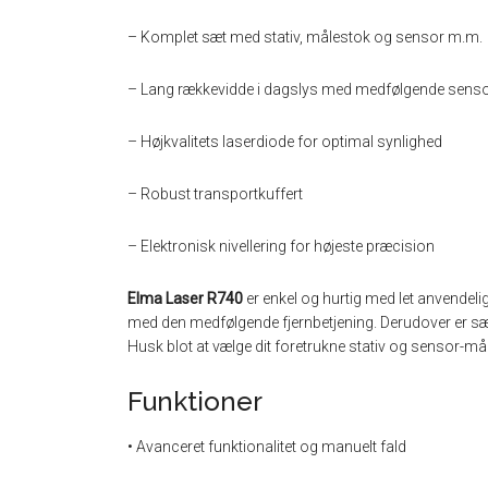
– Komplet sæt med stativ, målestok og sensor m.m.
– Lang rækkevidde i dagslys med medfølgende sens
– Højkvalitets laserdiode for optimal synlighed
– Robust transportkuffert
– Elektronisk nivellering for højeste præcision
Elma Laser R740
er enkel og hurtig med let anvendeli
med den medfølgende fjernbetjening. Derudover er sætt
Husk blot at vælge dit foretrukne stativ og sensor-må
Funktioner
• Avanceret funktionalitet og manuelt fald