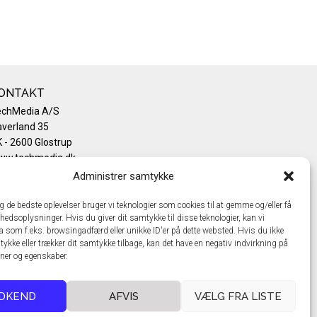
ONTAKT
echMedia A/S
verland 35
 - 2600 Glostrup
ww.techmedia.dk
lefon: +45 43 24 26 28
Administrer samtykke
mail:
info@techmedia.dk
ivatlivspolitik
ig de bedste oplevelser bruger vi teknologier som cookies til at gemme og/eller få
hedsoplysninger. Hvis du giver dit samtykke til disse teknologier, kan vi
okiepolitik
a som f.eks. browsingadfærd eller unikke ID'er på dette websted. Hvis du ikke
tykke eller trækker dit samtykke tilbage, kan det have en negativ indvirkning på
oner og egenskaber.
DKEND
AFVIS
VÆLG FRA LISTE