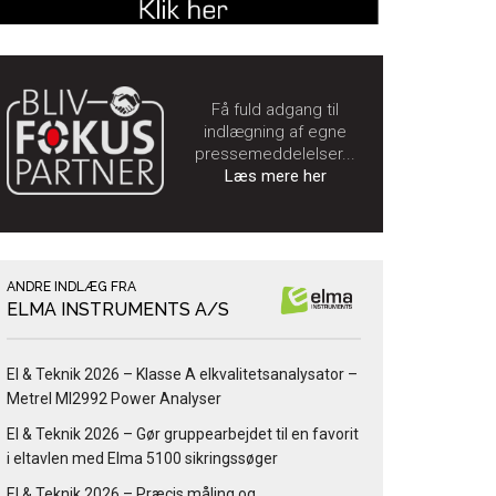
Få fuld adgang til
indlægning af egne
pressemeddelelser...
Læs mere her
ANDRE INDLÆG FRA
ELMA INSTRUMENTS A/S
El & Teknik 2026 – Klasse A elkvalitetsanalysator –
Metrel MI2992 Power Analyser
El & Teknik 2026 – Gør gruppearbejdet til en favorit
i eltavlen med Elma 5100 sikringssøger
El & Teknik 2026 – Præcis måling og