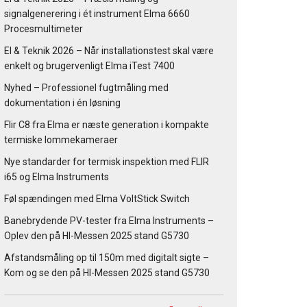
signalgenerering i ét instrument Elma 6660
Procesmultimeter
El & Teknik 2026 – Når installationstest skal være
enkelt og brugervenligt Elma iTest 7400
Nyhed – Professionel fugtmåling med
dokumentation i én løsning
Flir C8 fra Elma er næste generation i kompakte
termiske lommekameraer
Nye standarder for termisk inspektion med FLIR
i65 og Elma Instruments
Føl spændingen med Elma VoltStick Switch
Banebrydende PV-tester fra Elma Instruments –
Oplev den på HI-Messen 2025 stand G5730
Afstandsmåling op til 150m med digitalt sigte –
Kom og se den på HI-Messen 2025 stand G5730