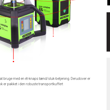
 at bruge med en ét-knaps tænd/sluk-betjening. Derudover er
ok er pakket i den robuste transportkuffert