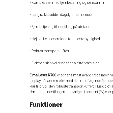
• Komplet sæt med fjernbetjening og sensor m.m.
• Lang rækkevidde i dagslys med sensor
• Fjernbetjening til indstilling på afstand
• Højkvalitets laserdiode for bedste synlighed
• Robust transportkuffert
• Elektronisk nivellering for højeste præcision
Elma Laser R780
er seriens mest avancerede laser med 
display på laseren eller med den medfølgende fjernbet
klar til brug i den robuste transportkuffert. Husk blot
Hældningsindstillingen kan vælges i procent (%) eller 
Funktioner