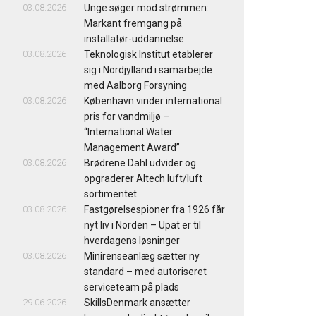
03.08.2026
Unge søger mod strømmen:
Markant fremgang på
installatør-uddannelse
03.08.2026
Teknologisk Institut etablerer
sig i Nordjylland i samarbejde
med Aalborg Forsyning
03.08.2026
København vinder international
pris for vandmiljø –
“International Water
Management Award”
03.08.2026
Brødrene Dahl udvider og
opgraderer Altech luft/luft
sortimentet
03.08.2026
Fastgørelsespioner fra 1926 får
nyt liv i Norden – Upat er til
hverdagens løsninger
03.08.2026
Minirenseanlæg sætter ny
standard – med autoriseret
serviceteam på plads
29.06.2026
SkillsDenmark ansætter