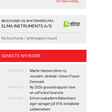
Vis flere indlæg …
BROCHURER OG WHITEPAPERS FRA
ELMA INSTRUMENTS A/S
No brochures / white papers found.
SENESTE NYHEDER
05.08.2026
Martin Hansen bliver ny
viceadm. direktør i Green Power
Denmark
05.08.2026
Ny 2026 grossistrapport viser
en udfordret branche
05.08.2026
Erhvervsakademi København
øger optaget på VVS-installatør
uddannelsen