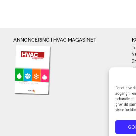
ANNONCERING I HVAC MAGASINET
K
T
Na
DK
w
Te
E-
Pr
For at give d
adgang til en
Co
behandle dat
giver dit sam
visse funkti
GO