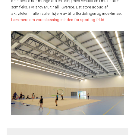
KE Fibertec har mange års erfaring med ventilation i multihaller
som f.eks. Fyrishov Multihall i Sverige. Det store udbud af
aktiviteter i hallen stiller høje krav til luftfordelingen og indeklimaet.
Læs mere om vores løsninger inden for sport og fritid