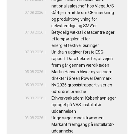
national salgschef hos Viega A/S
07.08.2026
Gå-hjem-møde om CE-mærkning
og produktlovgivning for
selvstændige og SMV’er
07.08.2026
Betydelig vækst i datacentre øger
efterspørgslen efter
energieffektive løsninger
07.08.2026
Unidrain udgiver første ESG-
rapport: Data bekræfter, at vejen
frem går gennem værdikæden
05.08.2026
Martin Hansen bliver ny viceadm.
direktør i Green Power Denmark
05.08.2026
Ny 2026 grossistrapport viser en
udfordret branche
05.08.2026
Erhvervsakademi København øger
optaget på VVS-installatør
uddannelsen
03.08.2026
Unge søger mod strømmen:
Markant fremgang på installatør-
uddannelse