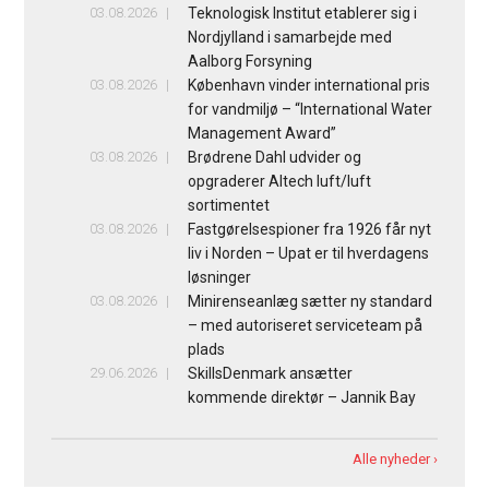
03.08.2026
Teknologisk Institut etablerer sig i
Nordjylland i samarbejde med
Aalborg Forsyning
03.08.2026
København vinder international pris
for vandmiljø – “International Water
Management Award”
03.08.2026
Brødrene Dahl udvider og
opgraderer Altech luft/luft
sortimentet
03.08.2026
Fastgørelsespioner fra 1926 får nyt
liv i Norden – Upat er til hverdagens
løsninger
03.08.2026
Minirenseanlæg sætter ny standard
– med autoriseret serviceteam på
plads
29.06.2026
SkillsDenmark ansætter
kommende direktør – Jannik Bay
Alle nyheder ›