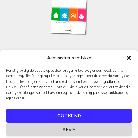
KONTAKT
Administrer samtykke
TechMedia A/S
Naverland 35
For at give dig de bedste oplevelser bruger vi teknologier som cookies til at
DK - 2600 Glostrup
gemme og/eller få adgang til enhedsoplysninger. Hvis du giver dit samtykke
www.techmedia.dk
til disse teknologier, kan vi behandle data som f.eks. browsingadfærd eller
Telefon: +45 43 24 26 28
unikke ID'er på dette websted. Hvis du ikke giver dit samtykke eller trækker dit
samtykke tilbage, kan det have en negativ indvirkning på visse funktioner og
E-mail:
info@techmedia.dk
egenskaber.
Privatlivspolitik
Cookiepolitik
GODKEND
AFVIS