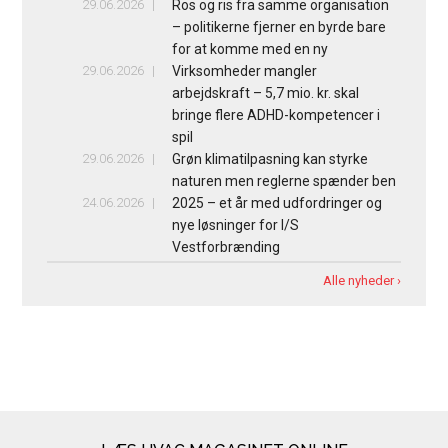
29.06.2026
Ros og ris fra samme organisation
– politikerne fjerner en byrde bare
for at komme med en ny
29.06.2026
Virksomheder mangler
arbejdskraft – 5,7 mio. kr. skal
bringe flere ADHD-kompetencer i
spil
29.06.2026
Grøn klimatilpasning kan styrke
naturen men reglerne spænder ben
24.06.2026
2025 – et år med udfordringer og
nye løsninger for I/S
Vestforbrænding
Alle nyheder ›