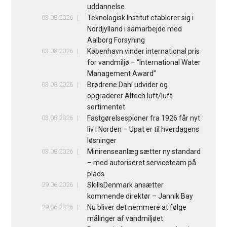
uddannelse
03.08.2026
Teknologisk Institut etablerer sig i
Nordjylland i samarbejde med
Aalborg Forsyning
03.08.2026
København vinder international pris
for vandmiljø – “International Water
Management Award”
03.08.2026
Brødrene Dahl udvider og
opgraderer Altech luft/luft
sortimentet
03.08.2026
Fastgørelsespioner fra 1926 får nyt
liv i Norden – Upat er til hverdagens
løsninger
03.08.2026
Minirenseanlæg sætter ny standard
– med autoriseret serviceteam på
plads
29.06.2026
SkillsDenmark ansætter
kommende direktør – Jannik Bay
29.06.2026
Nu bliver det nemmere at følge
målinger af vandmiljøet